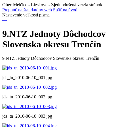
Obec Melčice - Lieskove
- Zjednodušená verzia stránok
Prepnúť na štandardný web
Späť na úvod
Nastavenie veľkosti písma
—
+
9.NTZ Jednoty Dôchodcov
Slovenska okresu Trenčín
9.NTZ Jednoty Dôchodcov Slovenska okresu Trenčín
jds_tn_2010-06-10_001.jpg
jds_tn_2010-06-10_002.jpg
jds_tn_2010-06-10_003.jpg