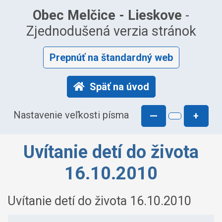
Obec Melčice - Lieskove
-
Zjednodušená verzia stránok
Prepnúť na štandardný web
Späť na úvod
Nastavenie veľkosti písma
—
+
Uvítanie detí do života
16.10.2010
Uvítanie detí do života 16.10.2010