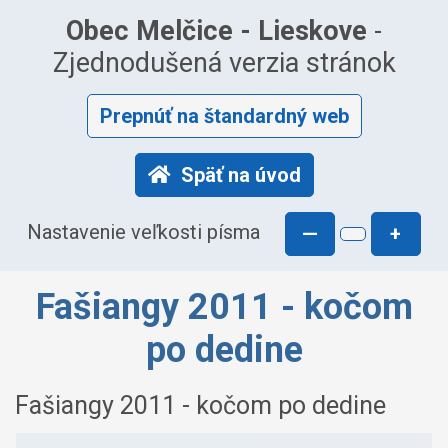
Obec Melčice - Lieskove
-
Zjednodušená verzia stránok
Prepnúť na štandardný web
Späť na úvod
Nastavenie veľkosti písma
—
+
Fašiangy 2011 - kočom
po dedine
Fašiangy 2011 - kočom po dedine