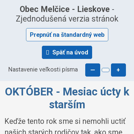
Obec Melčice - Lieskove
-
Zjednodušená verzia stránok
Prepnúť na štandardný web
Späť na úvod
Nastavenie veľkosti písma
—
+
OKTÓBER - Mesiac úcty k
starším
Keďže tento rok sme si nemohli uctiť
našich starých rodičov tak, ako sme