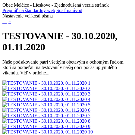
Obec Melčice - Lieskove
- Zjednodušená verzia stránok
Prepnúť na štandardný web
Späť na úvod
Nastavenie veľkosti písma
—
+
TESTOVANIE - 30.10.2020,
01.11.2020
Naše poďakovanie patrí všetkým obetavým a ochotným ľuďom,
ktorí sa podieľali na testovaní v našej obci počas uplynulého
víkendu. Viď v prílohe...