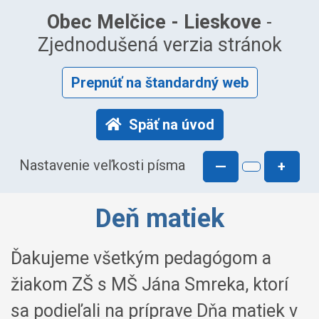
Obec Melčice - Lieskove
-
Zjednodušená verzia stránok
Prepnúť na štandardný web
Späť na úvod
Nastavenie veľkosti písma
—
+
Deň matiek
Ďakujeme všetkým pedagógom a
žiakom ZŠ s MŠ Jána Smreka, ktorí
sa podieľali na príprave Dňa matiek v