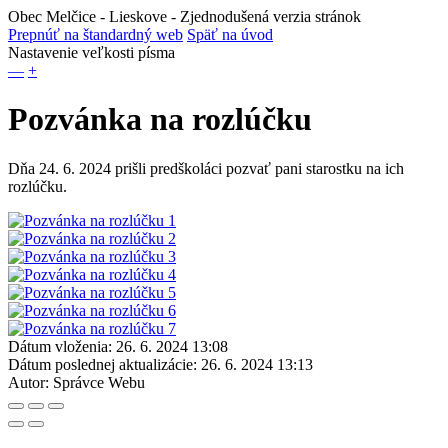
Obec Melčice - Lieskove
- Zjednodušená verzia stránok
Prepnúť na štandardný web
Späť na úvod
Nastavenie veľkosti písma
—
+
Pozvánka na rozlúčku
Dňa 24. 6. 2024 prišli predškoláci pozvať pani starostku na ich
rozlúčku.
Dátum vloženia:
26. 6. 2024 13:08
Dátum poslednej aktualizácie:
26. 6. 2024 13:13
Autor:
Správce Webu