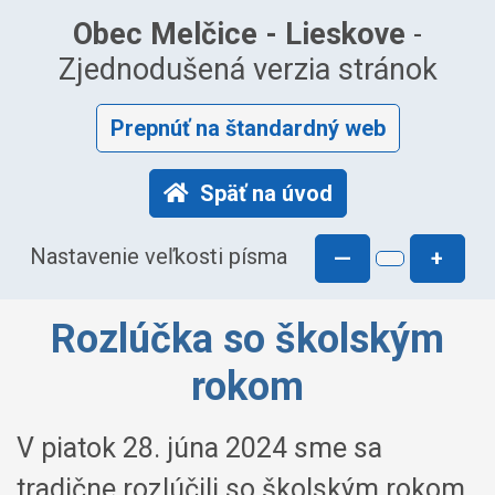
Obec Melčice - Lieskove
-
Zjednodušená verzia stránok
Prepnúť na štandardný web
Späť na úvod
Nastavenie veľkosti písma
—
+
Rozlúčka so školským
rokom
V piatok 28. júna 2024 sme sa
tradične rozlúčili so školským rokom.