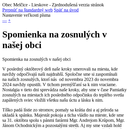
Obec Melčice - Lieskove
- Zjednodušená verzia stránok
Prepnúť na štandardný web
Späť na úvod
Nastavenie veľkosti písma
—
+
Spomienka na zosnulých v
našej obci
Spomienka na zosnulých v našej obci
V posledný októbrový deň naše kroky smerovali na miesta, kde
navždy odpočívajú naši najdrahší. Spoločne sme si zaspomínali
na našich zosnulých, ktorí nás od novembra 2023 do novembra
2024 navždy opustili. V tichom premýšľaní sa k nim vraciame.
Nostalgia v tieto dni sprevádza naše kroky, aby sme v čase Pamiatky
zosnulých na miestach ich posledného odpočinku do teplého svetla
zapálených sviec vložili všetku našu úctu a lásku k nim.
Tíško padá lístie zo stromov, pomaly sa krátia dni a aj príroda sa
ukladá k spánku. Majestát pokoja a ticha vládlo na mieste, kde sme
sa 31. októbra spolu s pánmi farármi Mgr. Andrejom Krúpom, Mgr.
Jánom Ochodnickým a pozostalými stretli. Aj my sme vzdali hold