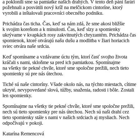
a poklonili sme sa pamiatke našich drahých. V tento deň páni farári
požehnali a posvätili nový kríž na melčickom cintoríne, ktorý
vyrobili a inštalovali pracovníci obecného podniku.
Prichádza čas ticha. Čas, keď sa nám zdá, že sme akosi bližšie
k svojim koreňom a k minulosti. Čas, keď slzy a spomienky
ukrývame v kvapkách rosy zakvitnutých chryzantém. Prichádza čas
spomienok, ktoré otvárajú našu dušu a modlitba v žiari horiacich
sviec otvára naše srdcia.
Keď spomíname a vzdávame úctu tým, ktorí časť svojho života
kráčali s nami, skloňme sa pred ich pamiatkou. Spomínajme
na všetky tie pekné chvíle, ktoré sme spoločne prežili, nech tieto
spomienky sú pre nás útechou.
Tiché sú naše cintoríny. Všade okolo nás, na týchto miestach, cítime
ukryté, nevypovedané slová, túžby, snaženia, radosti i bôle. Zostali
len spomienky.
Spomínajme na všetky tie pekné chvíle, ktoré sme spoločne prežili,
nech sú tieto spomienky pre nás útechou. Nech sú naši drahí cez
tieto spomienky stále s nami v našich srdciach aj mysliach. Nech
odpočívajú v pokoji.
Katarína Remencová