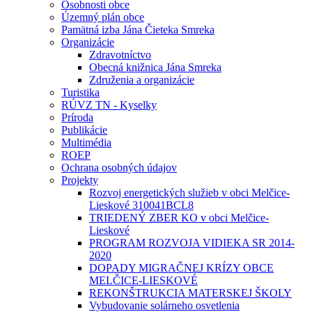
Osobnosti obce
Územný plán obce
Pamätná izba Jána Čieteka Smreka
Organizácie
Zdravotníctvo
Obecná knižnica Jána Smreka
Združenia a organizácie
Turistika
RÚVZ TN - Kyselky
Príroda
Publikácie
Multimédia
ROEP
Ochrana osobných údajov
Projekty
Rozvoj energetických služieb v obci Melčice-
Lieskové 310041BCL8
TRIEDENÝ ZBER KO v obci Melčice-
Lieskové
PROGRAM ROZVOJA VIDIEKA SR 2014-
2020
DOPADY MIGRAČNEJ KRÍZY OBCE
MELČICE-LIESKOVÉ
REKONŠTRUKCIA MATERSKEJ ŠKOLY
Vybudovanie solárneho osvetlenia