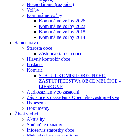
Hospodárenie (rozpočet)
Voľby
Komunálne voľby
Komunálne voľby 2026
Komunálne voľby 2022
Komunálne voľby 2018
Komunálne voľby 2014
Samospráva
Starosta obce
Zástupca starostu obce
Hlavný kontrolór obce
Poslanci
Komisie
ŠTATÚT KOMISIÍ OBECNÉHO
ZASTUPITEĽSTVA OBCE MELČICE -
LIESKOVÉ
Audiozáznamy zo zasadaní
Zápisnice zo zasadania Obecného zastupiteľstva
Uznesenia
Dokumenty
Život v obci
Aktuality
Smútočné oznamy
Infoservis starostky obce
Melčicko-Lieskovský Elán