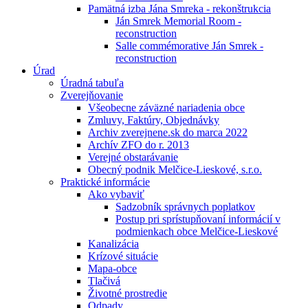
Pamätná izba Jána Smreka - rekonštrukcia
Ján Smrek Memorial Room -
reconstruction
Salle commémorative Ján Smrek -
reconstruction
Úrad
Úradná tabuľa
Zverejňovanie
Všeobecne záväzné nariadenia obce
Zmluvy, Faktúry, Objednávky
Archiv zverejnene.sk do marca 2022
Archív ZFO do r. 2013
Verejné obstarávanie
Obecný podnik Melčice-Lieskové, s.r.o.
Praktické informácie
Ako vybaviť
Sadzobník správnych poplatkov
Postup pri sprístupňovaní informácií v
podmienkach obce Melčice-Lieskové
Kanalizácia
Krízové situácie
Mapa-obce
Tlačivá
Životné prostredie
Odpady