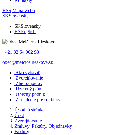
Kontakty
RSS
Mapa webu
SK
Slovensky
SK
Slovensky
EN
English
+421 32 64 902 98
obec@melcice-lieskove.sk
Ako vybaviť
Zverejňovanie
Zber odpadov
Územný plán
Obecný podnik
Zariadenie pre seniorov
Úvodná stránka
Úrad
Zverejňovanie
Zmluvy, Faktúry, Objednávky
Faktúry