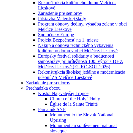
Rekonštrukcia kultúrneho domu Melčice-
Lieskové
Zariadenie pre seniorov
Prístavba Materskej školy
Program obnovy dediny, výsadba zelene v obci
Melčice-Lieskové
Spoločne v Európe
Projekt Bezpečnosť na 1. mieste
Nákup a obnova technického vybavenia
kultúrneho domu v obci Melčice-Lieskové
Európsky festival solidarity a budúcnosti
samosprávy pri príležitosti 100. výročia DHZ
Melčice-Lieskové (EURO-SOL 2026)
Rekonštrukcia školskej jedálne a modernizácia
učební ZŠ Melčice-Lieskové
Zariadenie pre seniorov
Prechádzka obcou
Kostol Najsvätejšej Trojice
Church of the Holy Trinity
Église de la Sainte Trinité
Pamätník SNP
Monument to the Slovak National
Uprising
Monument au soulèvement national
slovaque