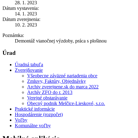
28. 1. 2023
Dátum vystavenia:
14. 1. 2023
Dátum zverejnenia:
10. 2. 2023
Poznámka:
Demontáž vianočnej výzdoby, práca s plošinou
Úrad
Úradná tabuľa
Zverejňovanie
Všeobecne záväzné nariadenia obce
Zmluvy, Faktúry, Objednávky
Archiv zverejnene.sk do marca 2022
Archív ZFO do r. 2013
Verejné obstarávanie
Obecný podnik Melčice-Lieskové, s.r.o.
Praktické informácie
Hospodárenie (rozpočet)
Voľby
Komunálne voľby