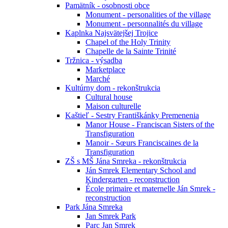
Pamätník - osobnosti obce
Monument - personalities of the village
Monument - personnalités du village
Kaplnka Najsvätejšej Trojice
Chapel of the Holy Trinity
Chapelle de la Sainte Trinité
Tržnica - výsadba
Marketplace
Marché
Kultúrny dom - rekonštrukcia
Cultural house
Maison culturelle
Kaštieľ - Sestry Františkánky Premenenia
Manor House - Franciscan Sisters of the
Transfiguration
Manoir - Sœurs Franciscaines de la
Transfiguration
ZŠ s MŠ Jána Smreka - rekonštrukcia
Ján Smrek Elementary School and
Kindergarten - reconstruction
École primaire et maternelle Ján Smrek -
reconstruction
Park Jána Smreka
Jan Smrek Park
Parc Jan Smrek