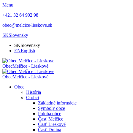
Menu
+421 32 64 902 98
obec@melcice-lieskove.sk
SK
Slovensky
SK
Slovensky
EN
English
Obec
Melčice - Lieskové
Obec
Melčice - Lieskové
Obec
História
O obci
Základné informácie
Symboly obce
Poloha obce
Časť Melčice
Časť Lieskové
Časť Dolina