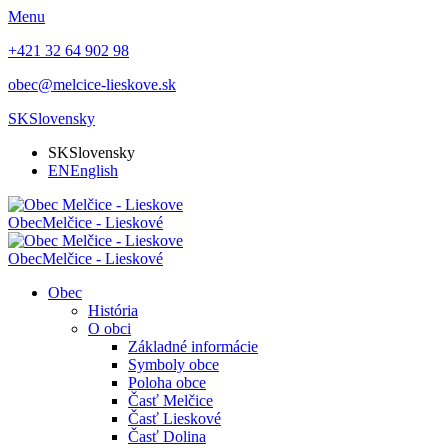
Menu
+421 32 64 902 98
obec@melcice-lieskove.sk
SK
Slovensky
SK
Slovensky
EN
English
Obec
Melčice - Lieskové
Obec
Melčice - Lieskové
Obec
História
O obci
Základné informácie
Symboly obce
Poloha obce
Časť Melčice
Časť Lieskové
Časť Dolina