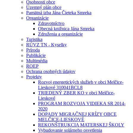
Osobnosti obce
Územný plán obce
Pamätná izba Jána Čieteka Smreka
Organizácie
Zdravotníctvo
Obecná knižnica Jána Smreka
Združenia a organizácie
Turistika
RÚVZ TN - Kyselky
Príroda
Publikácie
Multimédia
ROEP
Ochrana osobných údajov
Projekty
Rozvoj energetických služieb v obci Melčice-
Lieskové 310041BCL8
TRIEDENÝ ZBER KO v obci Melčice-
Lieskové
PROGRAM ROZVOJA VIDIEKA SR 2014-
2020
DOPADY MIGRAČNEJ KRÍZY OBCE
MELČICE-LIESKOVÉ
REKONŠTRUKCIA MATERSKEJ ŠKOLY
Vybudovanie solárneho osvetlenia