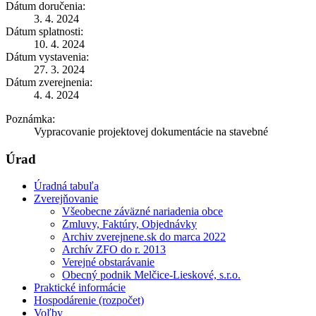
Dátum doručenia:
3. 4. 2024
Dátum splatnosti:
10. 4. 2024
Dátum vystavenia:
27. 3. 2024
Dátum zverejnenia:
4. 4. 2024
Poznámka:
Vypracovanie projektovej dokumentácie na stavebné
Úrad
Úradná tabuľa
Zverejňovanie
Všeobecne záväzné nariadenia obce
Zmluvy, Faktúry, Objednávky
Archiv zverejnene.sk do marca 2022
Archív ZFO do r. 2013
Verejné obstarávanie
Obecný podnik Melčice-Lieskové, s.r.o.
Praktické informácie
Hospodárenie (rozpočet)
Voľby