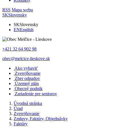
Kontakty
RSS
Mapa webu
SK
Slovensky
SK
Slovensky
EN
English
+421 32 64 902 98
obec@melcice-lieskove.sk
Ako vybaviť
Zverejňovanie
Zber odpadov
Územný plán
Obecný podnik
Zariadenie pre seniorov
Úvodná stránka
Úrad
Zverejňovanie
Zmluvy, Faktúry, Objednávky
Faktúry