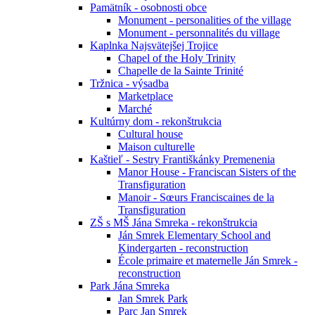
Pamätník - osobnosti obce
Monument - personalities of the village
Monument - personnalités du village
Kaplnka Najsvätejšej Trojice
Chapel of the Holy Trinity
Chapelle de la Sainte Trinité
Tržnica - výsadba
Marketplace
Marché
Kultúrny dom - rekonštrukcia
Cultural house
Maison culturelle
Kaštieľ - Sestry Františkánky Premenenia
Manor House - Franciscan Sisters of the
Transfiguration
Manoir - Sœurs Franciscaines de la
Transfiguration
ZŠ s MŠ Jána Smreka - rekonštrukcia
Ján Smrek Elementary School and
Kindergarten - reconstruction
École primaire et maternelle Ján Smrek -
reconstruction
Park Jána Smreka
Jan Smrek Park
Parc Jan Smrek