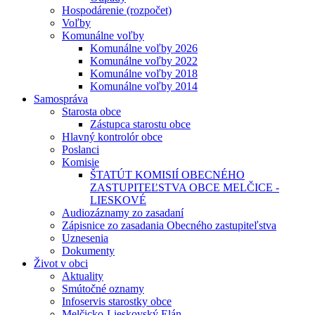
Hospodárenie (rozpočet)
Voľby
Komunálne voľby
Komunálne voľby 2026
Komunálne voľby 2022
Komunálne voľby 2018
Komunálne voľby 2014
Samospráva
Starosta obce
Zástupca starostu obce
Hlavný kontrolór obce
Poslanci
Komisie
ŠTATÚT KOMISIÍ OBECNÉHO
ZASTUPITEĽSTVA OBCE MELČICE -
LIESKOVÉ
Audiozáznamy zo zasadaní
Zápisnice zo zasadania Obecného zastupiteľstva
Uznesenia
Dokumenty
Život v obci
Aktuality
Smútočné oznamy
Infoservis starostky obce
Melčicko-Lieskovský Elán