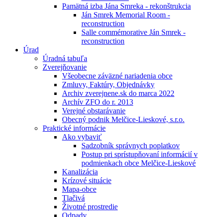
Pamätná izba Jána Smreka - rekonštrukcia
Ján Smrek Memorial Room -
reconstruction
Salle commémorative Ján Smrek -
reconstruction
Úrad
Úradná tabuľa
Zverejňovanie
Všeobecne záväzné nariadenia obce
Zmluvy, Faktúry, Objednávky
Archiv zverejnene.sk do marca 2022
Archív ZFO do r. 2013
Verejné obstarávanie
Obecný podnik Melčice-Lieskové, s.r.o.
Praktické informácie
Ako vybaviť
Sadzobník správnych poplatkov
Postup pri sprístupňovaní informácií v
podmienkach obce Melčice-Lieskové
Kanalizácia
Krízové situácie
Mapa-obce
Tlačivá
Životné prostredie
Odpady