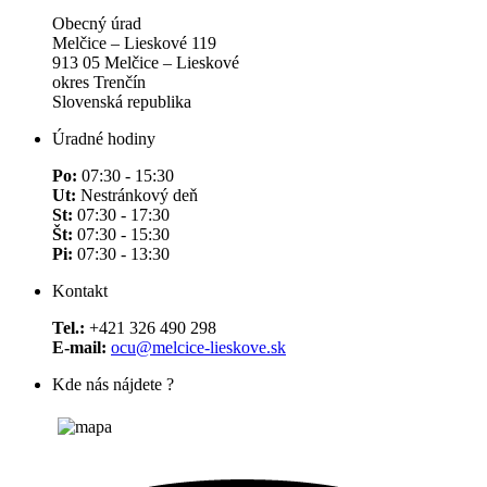
Obecný úrad
Melčice – Lieskové 119
913 05 Melčice – Lieskové
okres Trenčín
Slovenská republika
Úradné hodiny
Po:
07:30 - 15:30
Ut:
Nestránkový deň
St:
07:30 - 17:30
Št:
07:30 - 15:30
Pi:
07:30 - 13:30
Kontakt
Tel.:
+421 326 490 298
E-mail:
ocu@melcice-lieskove.sk
Kde nás nájdete ?