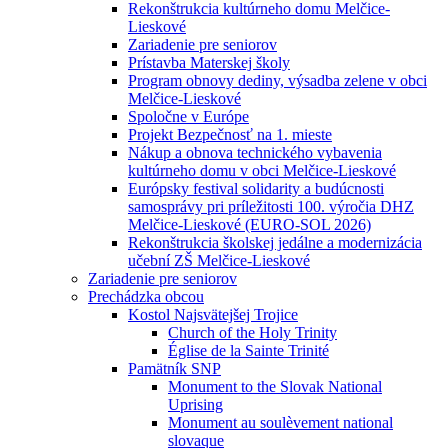
Rekonštrukcia kultúrneho domu Melčice-
Lieskové
Zariadenie pre seniorov
Prístavba Materskej školy
Program obnovy dediny, výsadba zelene v obci
Melčice-Lieskové
Spoločne v Európe
Projekt Bezpečnosť na 1. mieste
Nákup a obnova technického vybavenia
kultúrneho domu v obci Melčice-Lieskové
Európsky festival solidarity a budúcnosti
samosprávy pri príležitosti 100. výročia DHZ
Melčice-Lieskové (EURO-SOL 2026)
Rekonštrukcia školskej jedálne a modernizácia
učební ZŠ Melčice-Lieskové
Zariadenie pre seniorov
Prechádzka obcou
Kostol Najsvätejšej Trojice
Church of the Holy Trinity
Église de la Sainte Trinité
Pamätník SNP
Monument to the Slovak National
Uprising
Monument au soulèvement national
slovaque