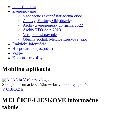
Úradná tabuľa
Zverejňovanie
Všeobecne záväzné nariadenia obce
Zmluvy, Faktúry, Objednávky
Archiv zverejnene.sk do marca 2022
Archív ZFO do r. 2013
Verejné obstarávanie
Obecný podnik Melčice-Lieskové, s.r.o.
Praktické informácie
Hospodárenie (rozpočet)
Voľby
Komunálne voľby
Mobilná aplikácia
Sledujte informácie z nášho webu v
mobilnej aplikácii -
V OBRAZE.
MELČICE-LIESKOVÉ informačné
tabule