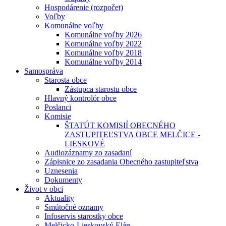
Hospodárenie (rozpočet)
Voľby
Komunálne voľby
Komunálne voľby 2026
Komunálne voľby 2022
Komunálne voľby 2018
Komunálne voľby 2014
Samospráva
Starosta obce
Zástupca starostu obce
Hlavný kontrolór obce
Poslanci
Komisie
ŠTATÚT KOMISIÍ OBECNÉHO
ZASTUPITEĽSTVA OBCE MELČICE -
LIESKOVÉ
Audiozáznamy zo zasadaní
Zápisnice zo zasadania Obecného zastupiteľstva
Uznesenia
Dokumenty
Život v obci
Aktuality
Smútočné oznamy
Infoservis starostky obce
Melčicko-Lieskovský Elán