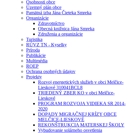
Osobnosti obce
Územný plán obce
Pamätná izba Jána Čieteka Smreka
Organizácie
Zdravotníctvo
Obecná knižnica Jána Smreka
Združenia a organizácie
Turistika
RÚVZ TN - Kyselky
Príroda
Publikácie
Multimédia
ROEP
Ochrana osobných údajov
Projekty
Rozvoj energetických služieb v obci Melčice-
Lieskové 310041BCL8
TRIEDENÝ ZBER KO v obci Melčice-
Lieskové
PROGRAM ROZVOJA VIDIEKA SR 2014-
2020
DOPADY MIGRAČNEJ KRÍZY OBCE
MELČICE-LIESKOVÉ
REKONŠTRUKCIA MATERSKEJ ŠKOLY
Vybudovanie solárneho osvetlenia