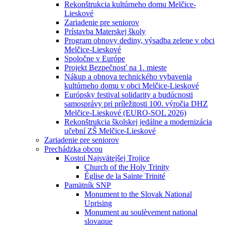
Rekonštrukcia kultúrneho domu Melčice-
Lieskové
Zariadenie pre seniorov
Prístavba Materskej školy
Program obnovy dediny, výsadba zelene v obci
Melčice-Lieskové
Spoločne v Európe
Projekt Bezpečnosť na 1. mieste
Nákup a obnova technického vybavenia
kultúrneho domu v obci Melčice-Lieskové
Európsky festival solidarity a budúcnosti
samosprávy pri príležitosti 100. výročia DHZ
Melčice-Lieskové (EURO-SOL 2026)
Rekonštrukcia školskej jedálne a modernizácia
učební ZŠ Melčice-Lieskové
Zariadenie pre seniorov
Prechádzka obcou
Kostol Najsvätejšej Trojice
Church of the Holy Trinity
Église de la Sainte Trinité
Pamätník SNP
Monument to the Slovak National
Uprising
Monument au soulèvement national
slovaque