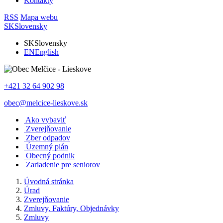
Kontakty
RSS
Mapa webu
SK
Slovensky
SK
Slovensky
EN
English
+421 32 64 902 98
obec@melcice-lieskove.sk
Ako vybaviť
Zverejňovanie
Zber odpadov
Územný plán
Obecný podnik
Zariadenie pre seniorov
Úvodná stránka
Úrad
Zverejňovanie
Zmluvy, Faktúry, Objednávky
Zmluvy