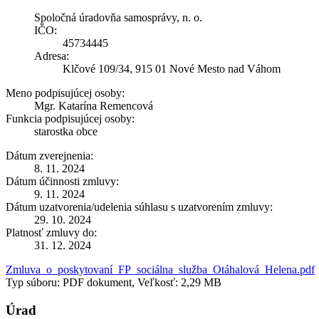
Spoločná úradovňa samosprávy, n. o.
IČO:
45734445
Adresa:
Klčové 109/34, 915 01 Nové Mesto nad Váhom
Meno podpisujúcej osoby:
Mgr. Katarína Remencová
Funkcia podpisujúcej osoby:
starostka obce
Dátum zverejnenia:
8. 11. 2024
Dátum účinnosti zmluvy:
9. 11. 2024
Dátum uzatvorenia/udelenia súhlasu s uzatvorením zmluvy:
29. 10. 2024
Platnosť zmluvy do:
31. 12. 2024
Zmluva_o_poskytovaní_FP_sociálna_služba_Otáhalová_Helena.pdf
Typ súboru: PDF dokument, Veľkosť: 2,29 MB
Úrad