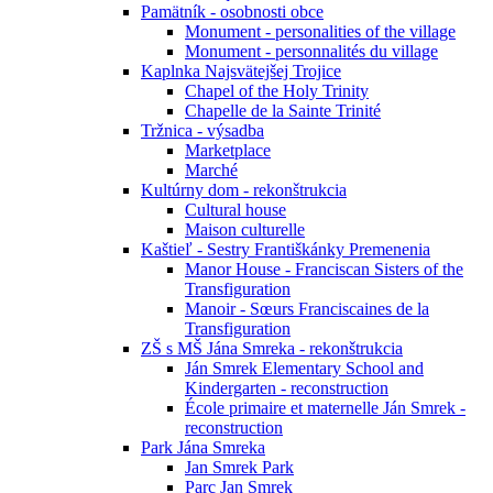
Pamätník - osobnosti obce
Monument - personalities of the village
Monument - personnalités du village
Kaplnka Najsvätejšej Trojice
Chapel of the Holy Trinity
Chapelle de la Sainte Trinité
Tržnica - výsadba
Marketplace
Marché
Kultúrny dom - rekonštrukcia
Cultural house
Maison culturelle
Kaštieľ - Sestry Františkánky Premenenia
Manor House - Franciscan Sisters of the
Transfiguration
Manoir - Sœurs Franciscaines de la
Transfiguration
ZŠ s MŠ Jána Smreka - rekonštrukcia
Ján Smrek Elementary School and
Kindergarten - reconstruction
École primaire et maternelle Ján Smrek -
reconstruction
Park Jána Smreka
Jan Smrek Park
Parc Jan Smrek