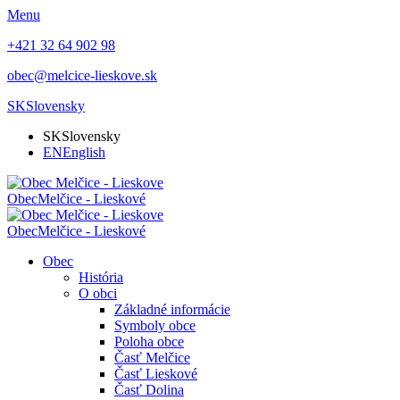
Menu
+421 32 64 902 98
obec@melcice-lieskove.sk
SK
Slovensky
SK
Slovensky
EN
English
Obec
Melčice - Lieskové
Obec
Melčice - Lieskové
Obec
História
O obci
Základné informácie
Symboly obce
Poloha obce
Časť Melčice
Časť Lieskové
Časť Dolina