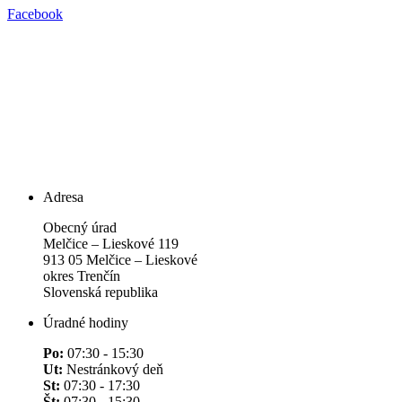
Facebook
Adresa
Obecný úrad
Melčice – Lieskové 119
913 05 Melčice – Lieskové
okres Trenčín
Slovenská republika
Úradné hodiny
Po:
07:30 - 15:30
Ut:
Nestránkový deň
St:
07:30 - 17:30
Št:
07:30 - 15:30