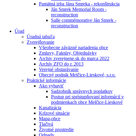
Pamätná izba Jána Smreka - rekonštrukcia
Ján Smrek Memorial Room -
reconstruction
Salle commémorative Ján Smrek -
reconstruction
Úrad
Úradná tabuľa
Zverejňovanie
Všeobecne záväzné nariadenia obce
Zmluvy, Faktúry, Objednávky
Archiv zverejnene.sk do marca 2022
Archív ZFO do r. 2013
Verejné obstarávanie
Obecný podnik Melčice-Lieskové, s.r.o.
Praktické informácie
Ako vybaviť
Sadzobník správnych poplatkov
Postup pri sprístupňovaní informácií v
podmienkach obce Melčice-Lieskové
Kanalizácia
Krízové situácie
Mapa-obce
Tlačivá
Životné prostredie
Odpady