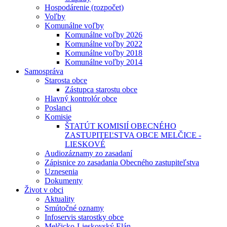
Hospodárenie (rozpočet)
Voľby
Komunálne voľby
Komunálne voľby 2026
Komunálne voľby 2022
Komunálne voľby 2018
Komunálne voľby 2014
Samospráva
Starosta obce
Zástupca starostu obce
Hlavný kontrolór obce
Poslanci
Komisie
ŠTATÚT KOMISIÍ OBECNÉHO
ZASTUPITEĽSTVA OBCE MELČICE -
LIESKOVÉ
Audiozáznamy zo zasadaní
Zápisnice zo zasadania Obecného zastupiteľstva
Uznesenia
Dokumenty
Život v obci
Aktuality
Smútočné oznamy
Infoservis starostky obce
Melčicko-Lieskovský Elán