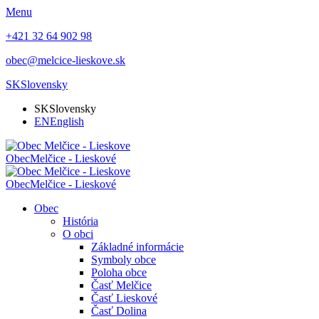
Menu
+421 32 64 902 98
obec@melcice-lieskove.sk
SK
Slovensky
SK
Slovensky
EN
English
Obec
Melčice - Lieskové
Obec
Melčice - Lieskové
Obec
História
O obci
Základné informácie
Symboly obce
Poloha obce
Časť Melčice
Časť Lieskové
Časť Dolina