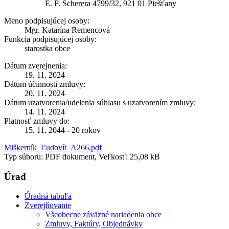
E. F. Scherera 4799/32, 921 01 Piešťany
Meno podpisujúcej osoby:
Mgr. Katarína Remencová
Funkcia podpisujúcej osoby:
starostka obce
Dátum zverejnenia:
19. 11. 2024
Dátum účinnosti zmluvy:
20. 11. 2024
Dátum uzatvorenia/udelenia súhlasu s uzatvorením zmluvy:
14. 11. 2024
Platnosť zmluvy do:
15. 11. 2044 - 20 rokov
Miškerník_Ľudovít_A266.pdf
Typ súboru: PDF dokument, Veľkosť: 25,08 kB
Úrad
Úradná tabuľa
Zverejňovanie
Všeobecne záväzné nariadenia obce
Zmluvy, Faktúry, Objednávky