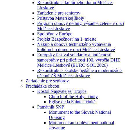
Rekonštrukcia kultúrneho domu Melčice-
Lieskové
Zariadenie pre seniorov
Prístavba Materskej školy
Program obnovy dediny, výsadba zelene v obci
Melčice-Lieskové
Spoločne v Európe
Projekt Bezpečnosť na 1. mieste
Nákup a obnova technického vybavenia
kultúrneho domu v obci Melčice-Lieskové
Európsky festival solidarity a budúcnosti
samosprávy pri príležitosti 100. výročia DHZ
Melčice-Lieskové (EURO-SOL 2026)
Rekonštrukcia školskej jedálne a modernizácia
učební ZŠ Melčice-Lieskové
Zariadenie pre seniorov
Prechádzka obcou
Kostol Najsvätejšej Trojice
Church of the Holy Trinity
Église de la Sainte Trinité
Pamätník SNP
Monument to the Slovak National
Uprising
Monument au soulèvement national
slovaque