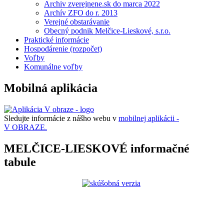
Archiv zverejnene.sk do marca 2022
Archív ZFO do r. 2013
Verejné obstarávanie
Obecný podnik Melčice-Lieskové, s.r.o.
Praktické informácie
Hospodárenie (rozpočet)
Voľby
Komunálne voľby
Mobilná aplikácia
Sledujte informácie z nášho webu v
mobilnej aplikácii -
V OBRAZE.
MELČICE-LIESKOVÉ informačné
tabule