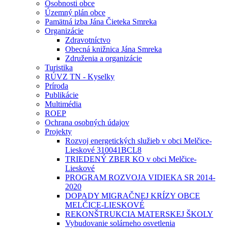
Osobnosti obce
Územný plán obce
Pamätná izba Jána Čieteka Smreka
Organizácie
Zdravotníctvo
Obecná knižnica Jána Smreka
Združenia a organizácie
Turistika
RÚVZ TN - Kyselky
Príroda
Publikácie
Multimédia
ROEP
Ochrana osobných údajov
Projekty
Rozvoj energetických služieb v obci Melčice-
Lieskové 310041BCL8
TRIEDENÝ ZBER KO v obci Melčice-
Lieskové
PROGRAM ROZVOJA VIDIEKA SR 2014-
2020
DOPADY MIGRAČNEJ KRÍZY OBCE
MELČICE-LIESKOVÉ
REKONŠTRUKCIA MATERSKEJ ŠKOLY
Vybudovanie solárneho osvetlenia