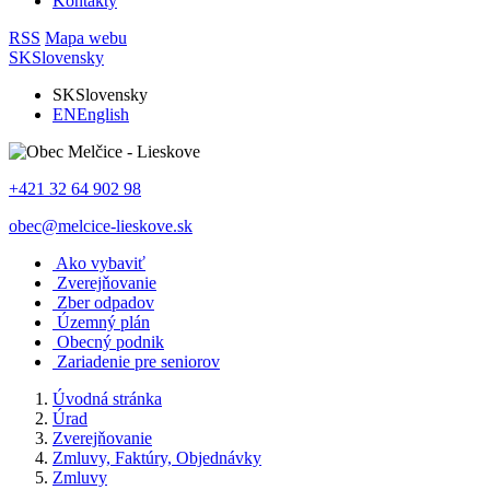
Kontakty
RSS
Mapa webu
SK
Slovensky
SK
Slovensky
EN
English
+421 32 64 902 98
obec@melcice-lieskove.sk
Ako vybaviť
Zverejňovanie
Zber odpadov
Územný plán
Obecný podnik
Zariadenie pre seniorov
Úvodná stránka
Úrad
Zverejňovanie
Zmluvy, Faktúry, Objednávky
Zmluvy