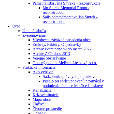
Pamätná izba Jána Smreka - rekonštrukcia
Ján Smrek Memorial Room -
reconstruction
Salle commémorative Ján Smrek -
reconstruction
Úrad
Úradná tabuľa
Zverejňovanie
Všeobecne záväzné nariadenia obce
Zmluvy, Faktúry, Objednávky
Archiv zverejnene.sk do marca 2022
Archív ZFO do r. 2013
Verejné obstarávanie
Obecný podnik Melčice-Lieskové, s.r.o.
Praktické informácie
Ako vybaviť
Sadzobník správnych poplatkov
Postup pri sprístupňovaní informácií v
podmienkach obce Melčice-Lieskové
Kanalizácia
Krízové situácie
Mapa-obce
Tlačivá
Životné prostredie
Odpady