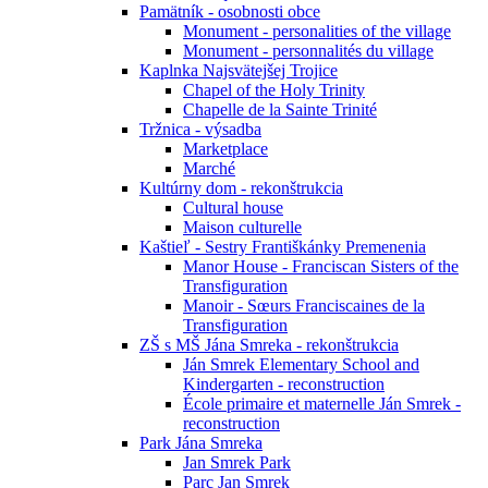
Pamätník - osobnosti obce
Monument - personalities of the village
Monument - personnalités du village
Kaplnka Najsvätejšej Trojice
Chapel of the Holy Trinity
Chapelle de la Sainte Trinité
Tržnica - výsadba
Marketplace
Marché
Kultúrny dom - rekonštrukcia
Cultural house
Maison culturelle
Kaštieľ - Sestry Františkánky Premenenia
Manor House - Franciscan Sisters of the
Transfiguration
Manoir - Sœurs Franciscaines de la
Transfiguration
ZŠ s MŠ Jána Smreka - rekonštrukcia
Ján Smrek Elementary School and
Kindergarten - reconstruction
École primaire et maternelle Ján Smrek -
reconstruction
Park Jána Smreka
Jan Smrek Park
Parc Jan Smrek