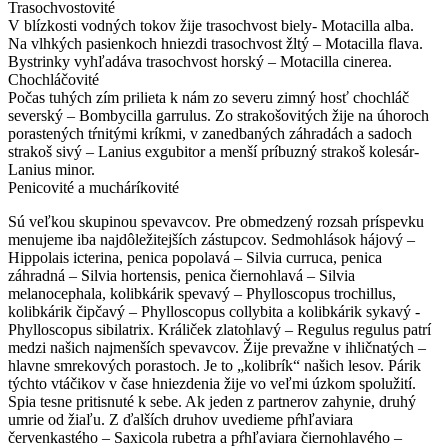
Trasochvostovité
V blízkosti vodných tokov žije trasochvost biely- Motacilla alba.
Na vlhkých pasienkoch hniezdi trasochvost žltý – Motacilla flava.
Bystrinky vyhľadáva trasochvost horský – Motacilla cinerea.
Chochláčovité
Počas tuhých zím prilieta k nám zo severu zimný hosť chochláč
severský – Bombycilla garrulus. Zo strakošovitých žije na úhoroch
porastených tŕnitými kríkmi, v zanedbaných záhradách a sadoch
strakoš sivý – Lanius exgubitor a menší príbuzný strakoš kolesár-
Lanius minor.
Penicovité a mucháríkovité
Sú veľkou skupinou spevavcov. Pre obmedzený rozsah príspevku
menujeme iba najdôležitejších zástupcov. Sedmohlások hájový –
Hippolais icterina, penica popolavá – Silvia curruca, penica
záhradná – Silvia hortensis, penica čiernohlavá – Silvia
melanocephala, kolibkárik spevavý – Phylloscopus trochillus,
kolibkárik čipčavý – Phylloscopus collybita a kolibkárik sykavý -
Phylloscopus sibilatrix. Králiček zlatohlavý – Regulus regulus patrí
medzi našich najmenších spevavcov. Žije prevažne v ihličnatých –
hlavne smrekových porastoch. Je to „kolibrík“ našich lesov. Párik
týchto vtáčikov v čase hniezdenia žije vo veľmi úzkom spolužití.
Spia tesne pritisnuté k sebe. Ak jeden z partnerov zahynie, druhý
umrie od žiaľu. Z ďalších druhov uvedieme pŕhľaviara
červenkastého – Saxicola rubetra a pŕhľaviara čiernohlavého –