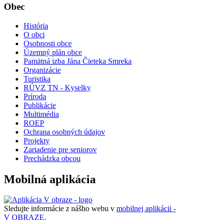
Obec
História
O obci
Osobnosti obce
Územný plán obce
Pamätná izba Jána Čieteka Smreka
Organizácie
Turistika
RÚVZ TN - Kyselky
Príroda
Publikácie
Multimédia
ROEP
Ochrana osobných údajov
Projekty
Zariadenie pre seniorov
Prechádzka obcou
Mobilná aplikácia
Sledujte informácie z nášho webu v
mobilnej aplikácii -
V OBRAZE.