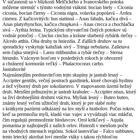
V súčasnosti sa v blízkosti Melčického a Ivanovského potoka
môžeme stretnúť s týmito vodnými vtákmi: bocian biely – Ciconia
ciconia, bocian čierny – Ciconia nigra, volavka popolavá – Ardea
cinerea. Z kačicovitých: hus siatinná – Anas fabalis, kačica divá –
Anas platyrhynchos, kačica chrapkavá – Anas crecca a chochlačka
sivá – Aythia ferina. Typickými obyvateľmi čistých potokov sú
vodnár potočný – Cinclus cinclus a krásne sfarbený rybárik riečny –
Alcedo atthis. Oba druhy tu hniezdia. Z ďalších druhov sa tu
sporadicky vyskytuje kalužiak sivý – Tringa nebularia. Zalietava
sem čajka smejivá – Larus ridibundus a rybár riečny – Sterna
hirundo. Vzácnym hosťom v posledných rokoch je ohrozený
a chránený kormorán veľký – Phalacrocorax carbo.
Jastrabovité
Najznámejším predstaviteľom tejto skupiny je jastrab lesný –
Accipiter gentilis, večný postrach gazdiniek, ktoré chovajú hydinu
a tiež výborný druh pre sokoliarstvo. V mapovanom území bežný
druh. Menším príbuzným je iastrab krahulec – Accipiter nisus, ktorý
sa živí drobnejšími druhmi vtáctva. Myšiak lesný – Buteo buteo,
známy lesný veľmi užitočný druh, ktorý je pre slabé nohy
s krátkymi pazúrmi odkázaný na lov myší a hrabošov. Počas rokov,
keď sa premnožia myši, kladú viac vajec a vyvádzajú viac mláďat,
čím regulujú premnoženie hlodavcov. Orol krikľavý – Aquila
pomarina je najhojnejší z našich orlov. Hniezdi v menšom počte
na vhodných miestach regiónu. Sokol lastovičiar – Falco subbuteo,
tento letecký akrobat loví menšie vtáky s takou rýchlosťou