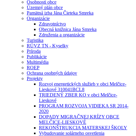
Osobnosti obce
Územný plán obce
Pamätná izba Jána Čieteka Smreka
Organizácie
Zdravotníctvo
Obecná knižnica Jána Smreka
Združenia a organizácie
Turistika
RÚVZ TN - Kyselky
Príroda
Publikácie
Multimédia
ROEP
Ochrana osobných údajov
Projekty
Rozvoj energetických služieb v obci Melčice-
Lieskové 310041BCL8
TRIEDENÝ ZBER KO v obci Melčice-
Lieskové
PROGRAM ROZVOJA VIDIEKA SR 2014-
2020
DOPADY MIGRAČNEJ KRÍZY OBCE
MELČICE-LIESKOVÉ
REKONŠTRUKCIA MATERSKEJ ŠKOLY
Vybudovanie solárneho osvetlenia