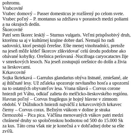
pohromu.
Vrabcovité
Vrabec domový – Passer domesticus je rozšírený po celom svete.
Vrabec poľný – P. montanus sa zdržiava v porastoch medzi poliami
a na okrajoch dedín.
Škorcovité
Patrí sem škorec lesklý – Sturnus vulgaris. Veľmi prispôsobivý druh,
ktorému sa aj v kultúrnej krajine dobre darí. Nemajú ho radi
sadovníci, ktorí pestujú čerešne. Ešte menej vinohradníci, pretože
na jeseň môže kŕdeľ škorcov zlikvidovať celú úrodu podobne ako
obávané kobylky. Orešnica períovaná -Nucifraga caryocatactes žije
v smrekových lesoch. Na jeseň zostupujú orešnice do dolín a živia
sa lieskovcami.
Krkavcovité
Sojka škriekavá – Garrulus glandarius obýva listnaté, zmiešané, ale
aj ihličnaté lesy. Už zďaleka spozoruje nevítaného hosťa a upozorní
na to ostatných obyvateľov lesa. Vrana túlavá – Corvus corone
hniezdi pri Váhu, odkiaľ zalieta do melčicko-lieskovského regiónu.
Havran poľný – Corvus frugilegus je hojný hlavne v zimnom
období. V Dúžnikoch hniezdi najväčší z krkavcovitých krkavec
čierny – Corvus corax. Bežným vtákom v doline je straka
čiernozobá – Pica pica. Väčšina menovaných vtákov patri medzi
chránené druhy so spoločenskou hodnotou od 500 do 15.000 Sk
za kus. Táto cena však nie je konečná a v dohľadnej dobe sa ešte
zvýši.