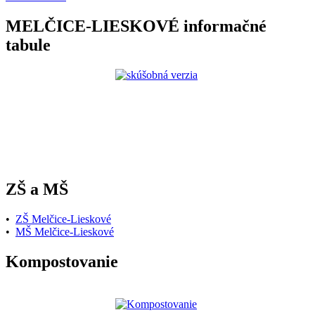
MELČICE-LIESKOVÉ informačné
tabule
ZŠ a MŠ
•
ZŠ Melčice-Lieskové
•
MŠ Melčice-Lieskové
Kompostovanie