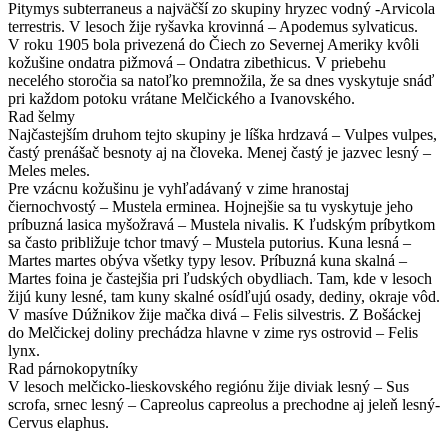
Pitymys subterraneus a najväčší zo skupiny hryzec vodný -Arvicola
terrestris. V lesoch žije ryšavka krovinná – Apodemus sylvaticus.
V roku 1905 bola privezená do Čiech zo Severnej Ameriky kvôli
kožušine ondatra pižmová – Ondatra zibethicus. V priebehu
necelého storočia sa natoľko premnožila, že sa dnes vyskytuje snáď
pri každom potoku vrátane Melčického a Ivanovského.
Rad šelmy
Najčastejším druhom tejto skupiny je líška hrdzavá – Vulpes vulpes,
častý prenášač besnoty aj na človeka. Menej častý je jazvec lesný –
Meles meles.
Pre vzácnu kožušinu je vyhľadávaný v zime hranostaj
čiernochvostý – Mustela erminea. Hojnejšie sa tu vyskytuje jeho
príbuzná lasica myšožravá – Mustela nivalis. K ľudským príbytkom
sa často približuje tchor tmavý – Mustela putorius. Kuna lesná –
Martes martes obýva všetky typy lesov. Príbuzná kuna skalná –
Martes foina je častejšia pri ľudských obydliach. Tam, kde v lesoch
žijú kuny lesné, tam kuny skalné osídľujú osady, dediny, okraje vôd.
V masíve Dúžnikov žije mačka divá – Felis silvestris. Z Bošáckej
do Melčickej doliny prechádza hlavne v zime rys ostrovid – Felis
lynx.
Rad párnokopytníky
V lesoch melčicko-lieskovského regiónu žije diviak lesný – Sus
scrofa, srnec lesný – Capreolus capreolus a prechodne aj jeleň lesný-
Cervus elaphus.