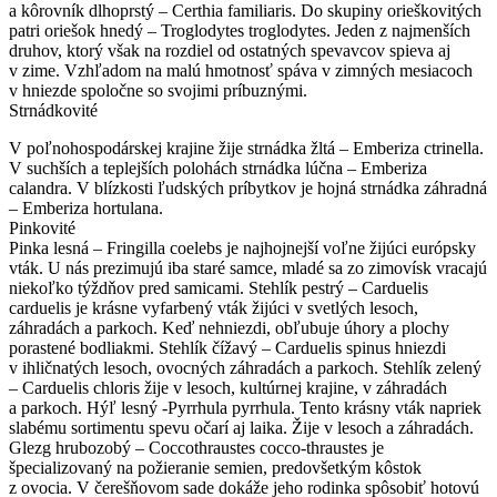
a kôrovník dlhoprstý – Certhia familiaris. Do skupiny orieškovitých
patri oriešok hnedý – Troglodytes troglodytes. Jeden z najmenších
druhov, ktorý však na rozdiel od ostatných spevavcov spieva aj
v zime. Vzhľadom na malú hmotnosť spáva v zimných mesiacoch
v hniezde spoločne so svojimi príbuznými.
Strnádkovité
V poľnohospodárskej krajine žije strnádka žltá – Emberiza ctrinella.
V suchších a teplejších polohách strnádka lúčna – Emberiza
calandra. V blízkosti ľudských príbytkov je hojná strnádka záhradná
– Emberiza hortulana.
Pinkovité
Pinka lesná – Fringilla coelebs je najhojnejší voľne žijúci európsky
vták. U nás prezimujú iba staré samce, mladé sa zo zimovísk vracajú
niekoľko týždňov pred samicami. Stehlík pestrý – Carduelis
carduelis je krásne vyfarbený vták žijúci v svetlých lesoch,
záhradách a parkoch. Keď nehniezdi, obľubuje úhory a plochy
porastené bodliakmi. Stehlík čížavý – Carduelis spinus hniezdi
v ihličnatých lesoch, ovocných záhradách a parkoch. Stehlík zelený
– Carduelis chloris žije v lesoch, kultúrnej krajine, v záhradách
a parkoch. Hýľ lesný -Pyrrhula pyrrhula. Tento krásny vták napriek
slabému sortimentu spevu očarí aj laika. Žije v lesoch a záhradách.
Glezg hrubozobý – Coccothraustes cocco-thraustes je
špecializovaný na požieranie semien, predovšetkým kôstok
z ovocia. V čerešňovom sade dokáže jeho rodinka spôsobiť hotovú