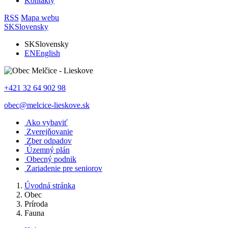
Kontakty
RSS
Mapa webu
SK
Slovensky
SK
Slovensky
EN
English
+421 32 64 902 98
obec@melcice-lieskove.sk
Ako vybaviť
Zverejňovanie
Zber odpadov
Územný plán
Obecný podnik
Zariadenie pre seniorov
Úvodná stránka
Obec
Príroda
Fauna