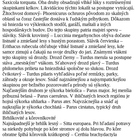
Saxicola torquata. Oba druhy obsadzujú vlhké lúky s roztrúsenými
skupinkami kríkov. Likvidáciou týchto lokalít sa postupne vytrácajú.
Žltochvost domový- Phoenicurus ochruros pôvodom zo skalných
oblastí sa čoraz častejšie dostáva k ľudským príbytkom. Dôkazom
sú hniezda vo výklenkoch stodôl, garáží, maštali a iných
hospodárskych budov. Do tejto skupiny patria majstri spevu –
sláviky. Slávik krovinný – Luccinia megarhynchos obýva dočasne
listnaté a zmiešané lesy s hustým porastom. Slávik červienka –
Erithacus rubecula obľubuje vlhké listnaté a zmiešané lesy, kde
samce zimujú a čakajú na svoje družky do jari. Známymi vtákmi
tejto skupiny sú drozdy. Drozd čierny – Turdus merula sa postupne
stáva „mestským“ vtákom. Sťahovavý drozd plavý – Turdus
philomelus prilieta na hniezdiská spoločne so slukou. Drozd
čvikotavý – Turdus pilaris vyhľadáva poľné remízky, parky,
záhrady a okraje lesov. Snáď najznámejšou a najsympatickejšou
skupinou pre bežného pozorovateľa prírody sú sýkorky.
Najčastejším druhom je sýkorka bielolíca – Parus major. Jej menšia
príbuzná belasá – Parus caeruleus. V ihličnatých lesoch regiónu je
hojná sýkorka uhliarka – Parus ater. Najvzácnejšia a snáď aj
najkrajšia je sýkorka chochlatá – Parus cirstatus, typický druh
ihličnatých lesov.
Brhlíkovité a kôrovnlkovité
Najnápadnejší je brhlík lesný – Sitta europaea. Pri hľadaní potravy
sa niekedy pohybuje po kôre stromov aj dolu hlavou. Po kôre
obratne šplhá kôrovník krátkoprstý – Certhia brachydactyla