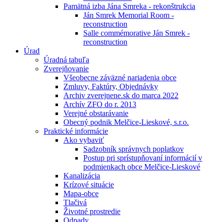
Pamätná izba Jána Smreka - rekonštrukcia
Ján Smrek Memorial Room -
reconstruction
Salle commémorative Ján Smrek -
reconstruction
Úrad
Úradná tabuľa
Zverejňovanie
Všeobecne záväzné nariadenia obce
Zmluvy, Faktúry, Objednávky
Archiv zverejnene.sk do marca 2022
Archív ZFO do r. 2013
Verejné obstarávanie
Obecný podnik Melčice-Lieskové, s.r.o.
Praktické informácie
Ako vybaviť
Sadzobník správnych poplatkov
Postup pri sprístupňovaní informácií v
podmienkach obce Melčice-Lieskové
Kanalizácia
Krízové situácie
Mapa-obce
Tlačivá
Životné prostredie
Odpady