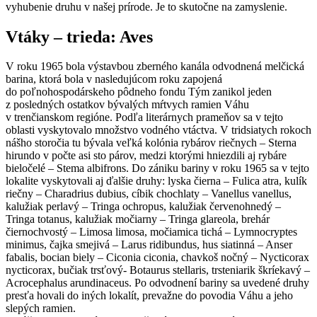
vyhubenie druhu v našej prírode. Je to skutočne na zamyslenie.
Vtáky – trieda: Aves
V roku 1965 bola výstavbou zberného kanála odvodnená melčická
barina, ktorá bola v nasledujúcom roku zapojená
do poľnohospodárskeho pôdneho fondu Tým zanikol jeden
z posledných ostatkov bývalých mŕtvych ramien Váhu
v trenčianskom regióne. Podľa literárnych prameňov sa v tejto
oblasti vyskytovalo množstvo vodného vtáctva. V tridsiatych rokoch
nášho storočia tu bývala veľká kolónia rybárov riečnych – Sterna
hirundo v počte asi sto párov, medzi ktorými hniezdili aj rybáre
bieločelé – Stema albifrons. Do zániku bariny v roku 1965 sa v tejto
lokalite vyskytovali aj ďalšie druhy: lyska čierna – Fulica atra, kulík
riečny – Charadrius dubius, cíbik chochlaty – Vanellus vanellus,
kalužiak perlavý – Tringa ochropus, kalužiak červenohnedý –
Tringa totanus, kalužiak močiarny – Tringa glareola, brehár
čiernochvostý – Limosa limosa, močiamica tichá – Lymnocryptes
minimus, čajka smejivá – Larus ridibundus, hus siatinná – Anser
fabalis, bocian biely – Ciconia ciconia, chavkoš nočný – Nycticorax
nycticorax, bučiak trsťový- Botaurus stellaris, trsteniarik škríekavý –
Acrocephalus arundinaceus. Po odvodnení bariny sa uvedené druhy
presťa hovali do iných lokalít, prevažne do povodia Váhu a jeho
slepých ramien.