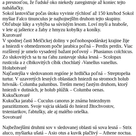
a presnosťou, že ľudské oko niekedy zaregistruje až koniec tejto
naháňačky.
Sokol lastovičiar počas útoku vyvinie rýchlosť až 150 km/hod Sokol
myšiar Falco tinunculus je najhojnejšfm druhom tejto skupiny.
Obľubuje lúky a vyhýba sa súvislým lesom. Loví myši a hraboše,
v lete aj jašterice a žaby z hmyzu kobylky a koníky.
Kurotvaré
V spodnej časti Melčickej doliny v poľnohospodárskej krajine žije
a hniezdi v obmedzenom počte jarabica poľná – Perdix perdix. Viac
rozšírený je umelo vysadený bažant poľovný – Phasianus colchicus.
Zo slukovitých sa tu na ťahu zastavuje sluka lesná – Scolopax
rusticola a z clbikovitých cíbik chochlatý -Vanellus vanellus.
Holubotvaré
Najčastejšia v sledovanom regióne je hrdlička poľná – Streptopelia
turtur. V uzavretých lesných oblastiach hniezdi na stromoch holub
hrivnák- Columba palumbus. Tretím menej častým druhom, ktorý
hniezdi v dutinách, je holub plúžik – Columba oenas.
Kukučkotvaré
Kukučka jarabá – Cuculus canorus je známa hniezdnym
parazitizmom. Svoje vajcia ukladá do hniezd žltochvostov,
trsteniarikov, ľabtušky, ale aj malého orieška.
Sovotvaré
Najbežnejšími druhmi sov v sledovanej oblasti sú sova lesná – Strix
aluco, myšiarka ušatá – Asio otus a kuvik plačlivý – Athene noctua.