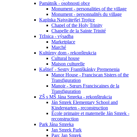
Pamätník - osobnosti obce
Monument - personalities of the village
Monument - personnalités du village
Kaplnka Najsvätejšej Trojice
Chapel of the Holy Trinity
Chapelle de la Sainte Trinité
Tržnica - výsadba
Marketplace
Marché
Kultúrny dom - rekonštrukcia
Cultural house
Maison culturelle
Kaštieľ - Sestry Františkánky Premenenia
Manor House - Franciscan Sisters of the
Transfiguration
Manoir - Sœurs Franciscaines de la
Transfiguration
ZŠ s MŠ Jána Smreka - rekonštrukcia
Ján Smrek Elementary School and
Kindergarten - reconstruction
École primaire et maternelle Ján Smrek -
reconstruction
Park Jána Smreka
Jan Smrek Park
Parc Jan Smrek