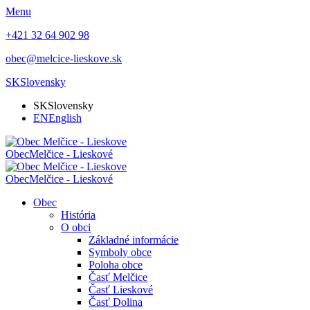
Menu
+421 32 64 902 98
obec@melcice-lieskove.sk
SK
Slovensky
SK
Slovensky
EN
English
Obec
Melčice - Lieskové
Obec
Melčice - Lieskové
Obec
História
O obci
Základné informácie
Symboly obce
Poloha obce
Časť Melčice
Časť Lieskové
Časť Dolina