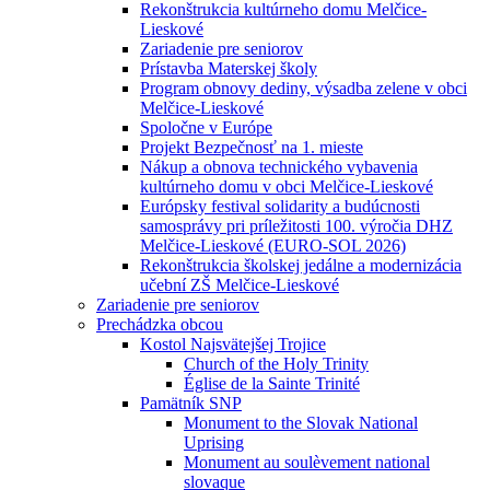
Rekonštrukcia kultúrneho domu Melčice-
Lieskové
Zariadenie pre seniorov
Prístavba Materskej školy
Program obnovy dediny, výsadba zelene v obci
Melčice-Lieskové
Spoločne v Európe
Projekt Bezpečnosť na 1. mieste
Nákup a obnova technického vybavenia
kultúrneho domu v obci Melčice-Lieskové
Európsky festival solidarity a budúcnosti
samosprávy pri príležitosti 100. výročia DHZ
Melčice-Lieskové (EURO-SOL 2026)
Rekonštrukcia školskej jedálne a modernizácia
učební ZŠ Melčice-Lieskové
Zariadenie pre seniorov
Prechádzka obcou
Kostol Najsvätejšej Trojice
Church of the Holy Trinity
Église de la Sainte Trinité
Pamätník SNP
Monument to the Slovak National
Uprising
Monument au soulèvement national
slovaque