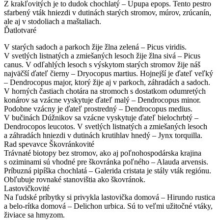
Z krakľovitých je to dudok chochlatý – Upupa epops. Tento pestro
sfarbený vták hniezdi v dutinách starých stromov, múrov, zrúcanín,
ale aj v stodoliach a maštaliach.
Ďatlotvaré
V starých sadoch a parkoch žije žlna zelená – Picus viridis.
V svetlých listnatých a zmiešaných lesoch žije žlna sivá – Picus
canus. V odľahlých lesoch s výskytom starých stromov žije náš
najväčší ďateľ čierny – Dryocopus martius. Hojnejší je ďateľ veľký
– Dendrocopus major, ktorý žije aj v parkoch, záhradách a sadoch.
V horných častiach chotára na stromoch s dostatkom odumretých
konárov sa vzácne vyskytuje ďateľ malý – Dendrocopus minor.
Podobne vzácny je ďateľ prostredný – Dendrocopus medius.
V bučinách Dúžnikov sa vzácne vyskytuje ďateľ bielochrbtý –
Dendrocopos leucotos. V svetlých listnatých a zmiešaných lesoch
a záhradách hniezdi v dutinách krutihlav hnedý – Jynx torquilla.
Rad spevavce Škovránkovité
Trávnaté biotopy bez stromov, ako aj poľnohospodárska krajina
s oziminami sú vhodné pre škovránka poľného – Alauda arvensis.
Príbuzná pipíška chochlatá – Galerida cristata je stály vták regiónu.
Obľubuje rovnaké stanovištia ako škovránok.
Lastovičkovité
Na ľudské príbytky si privykla lastovička domová – Hirundo rustica
a belo-rítka domová – Delichon urbica. Sú to veľmi užitočné vtáky,
živiace sa hmyzom.