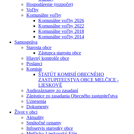
Hospodárenie (rozpočet)
Voľby
Komunálne voľby
Komunálne voľby 2026
Komunálne voľby 2022
Komunálne voľby 2018
Komunálne voľby 2014
Samospráva
Starosta obce
Zástupca starostu obce
Hlavný kontrolór obce
Poslanci
Komisie
ŠTATÚT KOMISIÍ OBECNÉHO
ZASTUPITEĽSTVA OBCE MELČICE -
LIESKOVÉ
Audiozáznamy zo zasadaní
Zápisnice zo zasadania Obecného zastupiteľstva
Uznesenia
Dokumenty
Život v obci
Aktuality
Smútočné oznamy
Infoservis starostky obce
Melčicko-Lieskovský Elán