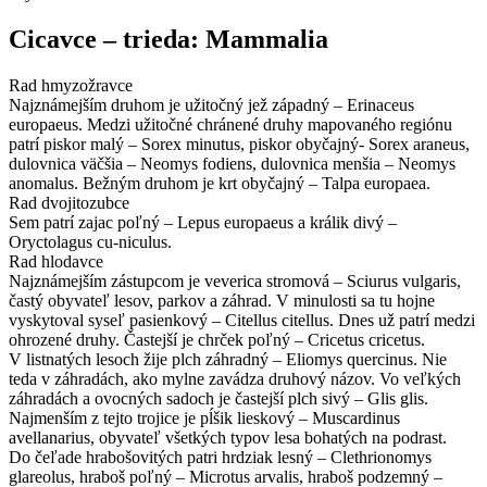
Cicavce – trieda: Mammalia
Rad hmyzožravce
Najznámejším druhom je užitočný jež západný – Erinaceus
europaeus. Medzi užitočné chránené druhy mapovaného regiónu
patrí piskor malý – Sorex minutus, piskor obyčajný- Sorex araneus,
dulovnica väčšia – Neomys fodiens, dulovnica menšia – Neomys
anomalus. Bežným druhom je krt obyčajný – Talpa europaea.
Rad dvojitozubce
Sem patrí zajac poľný – Lepus europaeus a králik divý –
Oryctolagus cu-niculus.
Rad hlodavce
Najznámejším zástupcom je veverica stromová – Sciurus vulgaris,
častý obyvateľ lesov, parkov a záhrad. V minulosti sa tu hojne
vyskytoval syseľ pasienkový – Citellus citellus. Dnes už patrí medzi
ohrozené druhy. Častejší je chrček poľný – Cricetus cricetus.
V listnatých lesoch žije plch záhradný – Eliomys quercinus. Nie
teda v záhradách, ako mylne zavádza druhový názov. Vo veľkých
záhradách a ovocných sadoch je častejší plch sivý – Glis glis.
Najmenším z tejto trojice je pĺšik lieskový – Muscardinus
avellanarius, obyvateľ všetkých typov lesa bohatých na podrast.
Do čeľade hrabošovitých patri hrdziak lesný – Clethrionomys
glareolus, hraboš poľný – Microtus arvalis, hraboš podzemný –