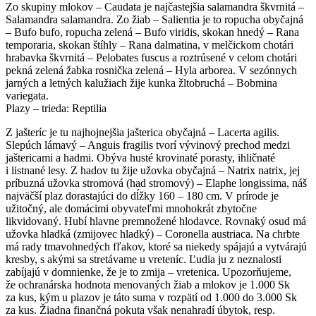
Zo skupiny mlokov – Caudata je najčastejšia salamandra škvrnitá –
Salamandra salamandra. Zo žiab – Salientia je to ropucha obyčajná
– Bufo bufo, ropucha zelená – Bufo viridis, skokan hnedý – Rana
temporaria, skokan štíhly – Rana dalmatina, v melčickom chotári
hrabavka škvrnitá – Pelobates fuscus a roztrúsené v celom chotári
pekná zelená žabka rosnička zelená – Hyla arborea. V sezónnych
jarných a letných kalužiach žije kunka žltobruchá – Bobmina
variegata.
Plazy – trieda: Reptilia
Z jašteríc je tu najhojnejšia jašterica obyčajná – Lacerta agilis.
Slepúch lámavý – Anguis fragilis tvorí vývinový prechod medzi
jaštericami a hadmi. Obýva husté krovinaté porasty, ihličnaté
i listnané lesy. Z hadov tu žije užovka obyčajná – Natrix natrix, jej
príbuzná užovka stromová (had stromový) – Elaphe longissima, náš
najväčší plaz dorastajúci do dĺžky 160 – 180 cm. V prírode je
užitočný, ale domácimi obyvateľmi mnohokrát zbytočne
likvidovaný. Hubí hlavne premnožené hlodavce. Rovnaký osud má
užovka hladká (zmijovec hladký) – Coronella austriaca. Na chrbte
má rady tmavohnedých fľakov, ktoré sa niekedy spájajú a vytvárajú
kresby, s akými sa stretávame u vreteníc. Ľudia ju z neznalosti
zabíjajú v domnienke, že je to zmija – vretenica. Upozorňujeme,
že ochranárska hodnota menovaných žiab a mlokov je 1.000 Sk
za kus, kým u plazov je táto suma v rozpätí od 1.000 do 3.000 Sk
za kus. Žiadna finančná pokuta však nenahradí úbytok, resp.