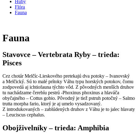
Huby
Flóra
Fauna
Fauna
Stavovce – Vertebrata Ryby – trieda:
Pisces
Cez chotár Melčíc-Lieskového pretekajú dva potoky – Ivanovský
a Melčický. Sú to malé prítoky Váhu typu horských potokov, čomu
zodpovedá aj ichtiofauna týchto vôd. Z pôvodných menších druhov
tu nachádzame čerebíu pestrú -Phoxinus phoxinus a hlaváča
obyčajného – Cottus gobio. Pôvodný je tiež pstruh potočný – Salmo
trutta morpha fario, ktorý je aj umelo vysadzovaný.
Z introdukovaných – zablúdených druhov z Váhu je to jalec hlavaty
– Leuciscus cephalus.
Obojživelníky – trieda: Amphibia