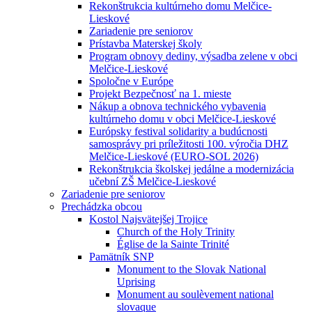
Rekonštrukcia kultúrneho domu Melčice-
Lieskové
Zariadenie pre seniorov
Prístavba Materskej školy
Program obnovy dediny, výsadba zelene v obci
Melčice-Lieskové
Spoločne v Európe
Projekt Bezpečnosť na 1. mieste
Nákup a obnova technického vybavenia
kultúrneho domu v obci Melčice-Lieskové
Európsky festival solidarity a budúcnosti
samosprávy pri príležitosti 100. výročia DHZ
Melčice-Lieskové (EURO-SOL 2026)
Rekonštrukcia školskej jedálne a modernizácia
učební ZŠ Melčice-Lieskové
Zariadenie pre seniorov
Prechádzka obcou
Kostol Najsvätejšej Trojice
Church of the Holy Trinity
Église de la Sainte Trinité
Pamätník SNP
Monument to the Slovak National
Uprising
Monument au soulèvement national
slovaque