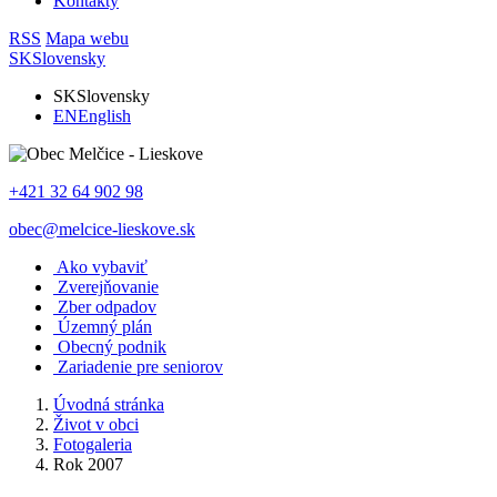
Kontakty
RSS
Mapa webu
SK
Slovensky
SK
Slovensky
EN
English
+421 32 64 902 98
obec@melcice-lieskove.sk
Ako vybaviť
Zverejňovanie
Zber odpadov
Územný plán
Obecný podnik
Zariadenie pre seniorov
Úvodná stránka
Život v obci
Fotogaleria
Rok 2007