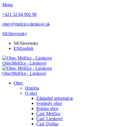
Menu
+421 32 64 902 98
obec@melcice-lieskove.sk
SK
Slovensky
SK
Slovensky
EN
English
Obec
Melčice - Lieskové
Obec
Melčice - Lieskové
Obec
História
O obci
Základné informácie
Symboly obce
Poloha obce
Časť Melčice
Časť Lieskové
Časť Dolina