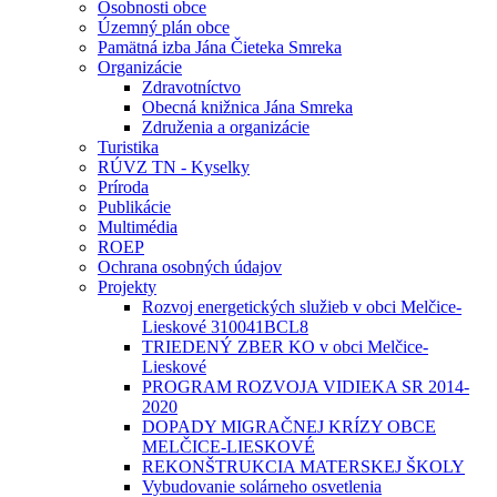
Osobnosti obce
Územný plán obce
Pamätná izba Jána Čieteka Smreka
Organizácie
Zdravotníctvo
Obecná knižnica Jána Smreka
Združenia a organizácie
Turistika
RÚVZ TN - Kyselky
Príroda
Publikácie
Multimédia
ROEP
Ochrana osobných údajov
Projekty
Rozvoj energetických služieb v obci Melčice-
Lieskové 310041BCL8
TRIEDENÝ ZBER KO v obci Melčice-
Lieskové
PROGRAM ROZVOJA VIDIEKA SR 2014-
2020
DOPADY MIGRAČNEJ KRÍZY OBCE
MELČICE-LIESKOVÉ
REKONŠTRUKCIA MATERSKEJ ŠKOLY
Vybudovanie solárneho osvetlenia