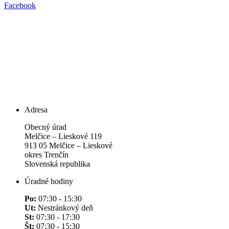
Facebook
Adresa
Obecný úrad
Melčice – Lieskové 119
913 05 Melčice – Lieskové
okres Trenčín
Slovenská republika
Úradné hodiny
Po:
07:30 - 15:30
Ut:
Nestránkový deň
St:
07:30 - 17:30
Št:
07:30 - 15:30