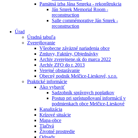
Pamätná izba Jána Smreka - rekonštrukcia
Ján Smrek Memorial Room -
reconstruction
Salle commémorative Ján Smrek -
reconstruction
Úrad
Úradná tabuľa
Zverejňovanie
Všeobecne záväzné nariadenia obce
Zmluvy, Faktúry, Objednávky
Archiv zverejnene.sk do marca 2022
Archív ZFO do r. 2013
Verejné obstarávanie
Obecný podnik Melčice-Lieskové, s.r.o.
Praktické informácie
Ako vybaviť
Sadzobník správnych poplatkov
Postup pri sprístupňovaní informácií v
podmienkach obce Melčice-Lieskové
Kanalizácia
Krízové situácie
Mapa-obce
Tlačivá
Životné prostredie
Odpady