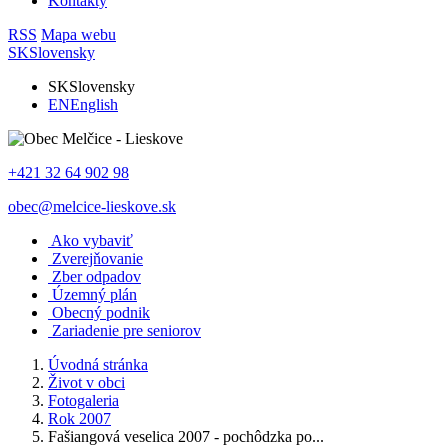
Kontakty
RSS
Mapa webu
SK
Slovensky
SK
Slovensky
EN
English
+421 32 64 902 98
obec@melcice-lieskove.sk
Ako vybaviť
Zverejňovanie
Zber odpadov
Územný plán
Obecný podnik
Zariadenie pre seniorov
Úvodná stránka
Život v obci
Fotogaleria
Rok 2007
Fašiangová veselica 2007 - pochôdzka po...