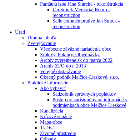
Pamätná izba Jána Smreka - rekonštrukcia
Ján Smrek Memorial Room -
reconstruction
Salle commémorative Ján Smrek -
reconstruction
Úrad
Úradná tabuľa
Zverejňovanie
Všeobecne záväzné nariadenia obce
Zmluvy, Faktúry, Objednávky
Archiv zverejnene.sk do marca 2022
Archív ZFO do r. 2013
Verejné obstarávanie
Obecný podnik Melčice-Lieskové, s.r.o.
Praktické informácie
Ako vybaviť
Sadzobník správnych poplatkov
Postup pri sprístupňovaní informácií v
podmienkach obce Melčice-Lieskové
Kanalizácia
Krízové situácie
Mapa-obce
Tlačivá
Životné prostredie
Odpady