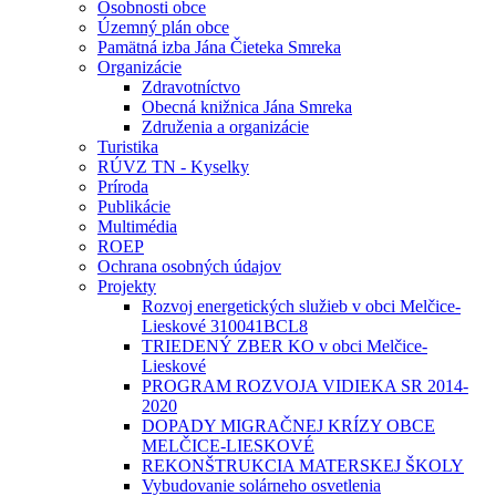
Osobnosti obce
Územný plán obce
Pamätná izba Jána Čieteka Smreka
Organizácie
Zdravotníctvo
Obecná knižnica Jána Smreka
Združenia a organizácie
Turistika
RÚVZ TN - Kyselky
Príroda
Publikácie
Multimédia
ROEP
Ochrana osobných údajov
Projekty
Rozvoj energetických služieb v obci Melčice-
Lieskové 310041BCL8
TRIEDENÝ ZBER KO v obci Melčice-
Lieskové
PROGRAM ROZVOJA VIDIEKA SR 2014-
2020
DOPADY MIGRAČNEJ KRÍZY OBCE
MELČICE-LIESKOVÉ
REKONŠTRUKCIA MATERSKEJ ŠKOLY
Vybudovanie solárneho osvetlenia