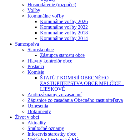
Hospodárenie (rozpočet)
Voľby
Komunálne voľby
Komunálne voľby 2026
Komunálne voľby 2022
Komunálne voľby 2018
Komunálne voľby 2014
Samospráva
Starosta obce
Zástupca starostu obce
Hlavný kontrolór obce
Poslanci
Komisie
ŠTATÚT KOMISIÍ OBECNÉHO
ZASTUPITEĽSTVA OBCE MELČICE -
LIESKOVÉ
Audiozáznamy zo zasadaní
Zápisnice zo zasadania Obecného zastupiteľstva
Uznesenia
Dokumenty
Život v obci
Aktuality
Smútočné oznamy
Infoservis starostky obce
Melčicko-Lieskovský Elán