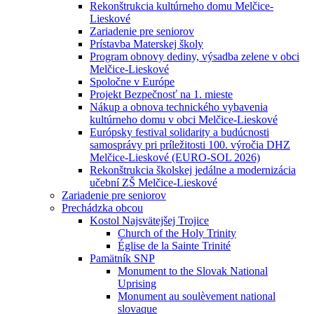
Rekonštrukcia kultúrneho domu Melčice-
Lieskové
Zariadenie pre seniorov
Prístavba Materskej školy
Program obnovy dediny, výsadba zelene v obci
Melčice-Lieskové
Spoločne v Európe
Projekt Bezpečnosť na 1. mieste
Nákup a obnova technického vybavenia
kultúrneho domu v obci Melčice-Lieskové
Európsky festival solidarity a budúcnosti
samosprávy pri príležitosti 100. výročia DHZ
Melčice-Lieskové (EURO-SOL 2026)
Rekonštrukcia školskej jedálne a modernizácia
učební ZŠ Melčice-Lieskové
Zariadenie pre seniorov
Prechádzka obcou
Kostol Najsvätejšej Trojice
Church of the Holy Trinity
Église de la Sainte Trinité
Pamätník SNP
Monument to the Slovak National
Uprising
Monument au soulèvement national
slovaque