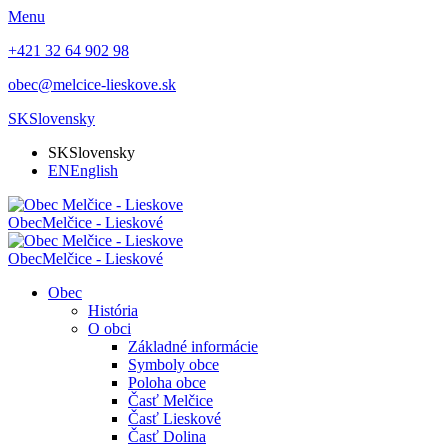
Menu
+421 32 64 902 98
obec@melcice-lieskove.sk
SK
Slovensky
SK
Slovensky
EN
English
Obec
Melčice - Lieskové
Obec
Melčice - Lieskové
Obec
História
O obci
Základné informácie
Symboly obce
Poloha obce
Časť Melčice
Časť Lieskové
Časť Dolina