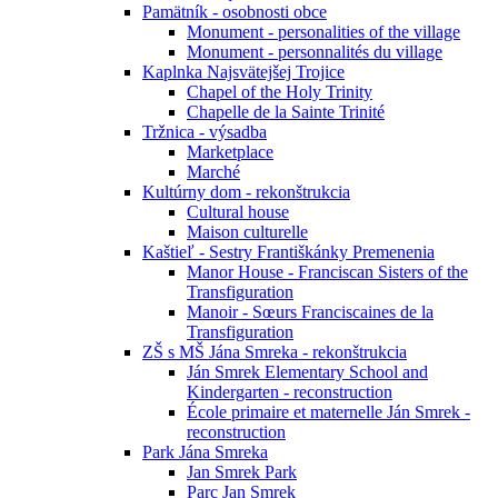
Pamätník - osobnosti obce
Monument - personalities of the village
Monument - personnalités du village
Kaplnka Najsvätejšej Trojice
Chapel of the Holy Trinity
Chapelle de la Sainte Trinité
Tržnica - výsadba
Marketplace
Marché
Kultúrny dom - rekonštrukcia
Cultural house
Maison culturelle
Kaštieľ - Sestry Františkánky Premenenia
Manor House - Franciscan Sisters of the
Transfiguration
Manoir - Sœurs Franciscaines de la
Transfiguration
ZŠ s MŠ Jána Smreka - rekonštrukcia
Ján Smrek Elementary School and
Kindergarten - reconstruction
École primaire et maternelle Ján Smrek -
reconstruction
Park Jána Smreka
Jan Smrek Park
Parc Jan Smrek