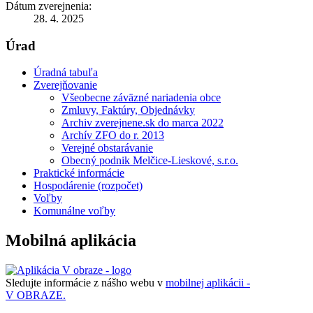
Dátum zverejnenia:
28. 4. 2025
Úrad
Úradná tabuľa
Zverejňovanie
Všeobecne záväzné nariadenia obce
Zmluvy, Faktúry, Objednávky
Archiv zverejnene.sk do marca 2022
Archív ZFO do r. 2013
Verejné obstarávanie
Obecný podnik Melčice-Lieskové, s.r.o.
Praktické informácie
Hospodárenie (rozpočet)
Voľby
Komunálne voľby
Mobilná aplikácia
Sledujte informácie z nášho webu v
mobilnej aplikácii -
V OBRAZE.