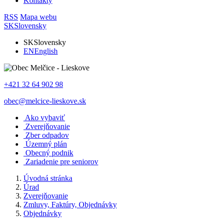
Kontakty
RSS
Mapa webu
SK
Slovensky
SK
Slovensky
EN
English
+421 32 64 902 98
obec@melcice-lieskove.sk
Ako vybaviť
Zverejňovanie
Zber odpadov
Územný plán
Obecný podnik
Zariadenie pre seniorov
Úvodná stránka
Úrad
Zverejňovanie
Zmluvy, Faktúry, Objednávky
Objednávky