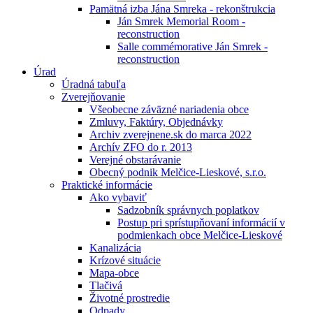
Pamätná izba Jána Smreka - rekonštrukcia
Ján Smrek Memorial Room -
reconstruction
Salle commémorative Ján Smrek -
reconstruction
Úrad
Úradná tabuľa
Zverejňovanie
Všeobecne záväzné nariadenia obce
Zmluvy, Faktúry, Objednávky
Archiv zverejnene.sk do marca 2022
Archív ZFO do r. 2013
Verejné obstarávanie
Obecný podnik Melčice-Lieskové, s.r.o.
Praktické informácie
Ako vybaviť
Sadzobník správnych poplatkov
Postup pri sprístupňovaní informácií v
podmienkach obce Melčice-Lieskové
Kanalizácia
Krízové situácie
Mapa-obce
Tlačivá
Životné prostredie
Odpady