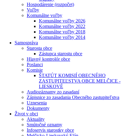
Hospodárenie (rozpočet)
Voľby
Komunálne voľby
Komunálne voľby 2026
Komunálne voľby 2022
Komunálne voľby 2018
Komunálne voľby 2014
Samospráva
Starosta obce
Zástupca starostu obce
Hlavný kontrolór obce
Poslanci
Komisie
ŠTATÚT KOMISIÍ OBECNÉHO
ZASTUPITEĽSTVA OBCE MELČICE -
LIESKOVÉ
Audiozáznamy zo zasadaní
Zápisnice zo zasadania Obecného zastupiteľstva
Uznesenia
Dokumenty
Život v obci
Aktuality
Smútočné oznamy
Infoservis starostky obce
Melčicko-Lieskovský Elán