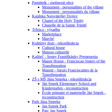
Pamätník - osobnosti obce
Monument - personalities of the village
Monument - personnalités du village
Kaplnka Najsvätejšej Trojice
Chapel of the Holy Trinity
Chapelle de la Sainte Trinité
Tržnica - výsadba
Marketplace
Marché
Kultúrny dom - rekonštrukcia
Cultural house
Maison culturelle
Kaštieľ - Sestry Františkánky Premenenia
Manor House - Franciscan Sisters of the
Transfiguration
Manoir - Sœurs Franciscaines de la
Transfiguration
ZŠ s MŠ Jána Smreka - rekonštrukcia
Ján Smrek Elementary School and
Kindergarten - reconstruction
École primaire et maternelle Ján Smrek -
reconstruction
Park Jána Smreka
Jan Smrek Park
Parc Jan Smrek