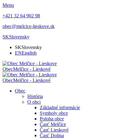
Menu
+421 32 64 902 98
obec@melcice-lieskove.sk
SK
Slovensky
SK
Slovensky
EN
English
Obec
Melčice - Lieskové
Obec
Melčice - Lieskové
Obec
História
O obci
Základné informácie
Symboly obce
Poloha obce
Časť Melčice
Časť Lieskové
Časť Dolina