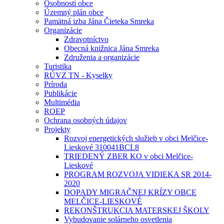
Osobnosti obce
Územný plán obce
Pamätná izba Jána Čieteka Smreka
Organizácie
Zdravotníctvo
Obecná knižnica Jána Smreka
Združenia a organizácie
Turistika
RÚVZ TN - Kyselky
Príroda
Publikácie
Multimédia
ROEP
Ochrana osobných údajov
Projekty
Rozvoj energetických služieb v obci Melčice-
Lieskové 310041BCL8
TRIEDENÝ ZBER KO v obci Melčice-
Lieskové
PROGRAM ROZVOJA VIDIEKA SR 2014-
2020
DOPADY MIGRAČNEJ KRÍZY OBCE
MELČICE-LIESKOVÉ
REKONŠTRUKCIA MATERSKEJ ŠKOLY
Vybudovanie solárneho osvetlenia