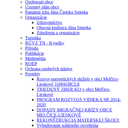
Osobnosti obce
Územný plán obce
Pamätná izba Jána Čieteka Smreka
Organizácie
Zdravotníctvo
Obecná knižnica Jána Smreka
Združenia a organizácie
Turistika
RÚVZ TN - Kyselky
Príroda
Publikácie
Multimédia
ROEP
Ochrana osobných údajov
Projekty
Rozvoj energetických služieb v obci Melčice-
Lieskové 310041BCL8
TRIEDENÝ ZBER KO v obci Melčice-
Lieskové
PROGRAM ROZVOJA VIDIEKA SR 2014-
2020
DOPADY MIGRAČNEJ KRÍZY OBCE
MELČICE-LIESKOVÉ
REKONŠTRUKCIA MATERSKEJ ŠKOLY
Vybudovanie solárneho osvetlenia