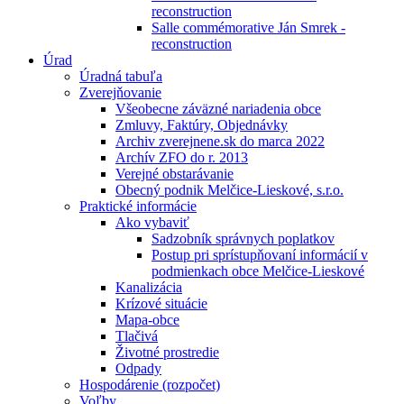
reconstruction
Salle commémorative Ján Smrek -
reconstruction
Úrad
Úradná tabuľa
Zverejňovanie
Všeobecne záväzné nariadenia obce
Zmluvy, Faktúry, Objednávky
Archiv zverejnene.sk do marca 2022
Archív ZFO do r. 2013
Verejné obstarávanie
Obecný podnik Melčice-Lieskové, s.r.o.
Praktické informácie
Ako vybaviť
Sadzobník správnych poplatkov
Postup pri sprístupňovaní informácií v
podmienkach obce Melčice-Lieskové
Kanalizácia
Krízové situácie
Mapa-obce
Tlačivá
Životné prostredie
Odpady
Hospodárenie (rozpočet)
Voľby