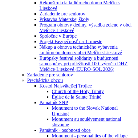
Rekonštrukcia kultúrneho domu Melčice-
Lieskové
Zariadenie pre seniorov
Prístavba Materskej školy
Program obnovy dediny, výsadba zelene v obci
Melčice-Lieskové
Spoločne v Európe
Projekt Bezpečnosť na 1. mieste
Nákup a obnova technického vybavenia
kultúrneho domu v obci Melčice-Lieskové
Európsky festival solidarity a budúcnosti
samosprávy pri príležitosti 100. výročia DHZ
Melčice-Lieskové (EURO-SOL 2026)
Zariadenie pre seniorov
Prechádzka obcou
Kostol Najsvätejšej Trojice
Church of the Holy Trinity
Église de la Sainte Trinité
Pamätník SNP
Monument to the Slovak National
Uprising
Monument au soulèvement national
slovaque
Pamätník - osobnosti obce
Monument - personalities of the village