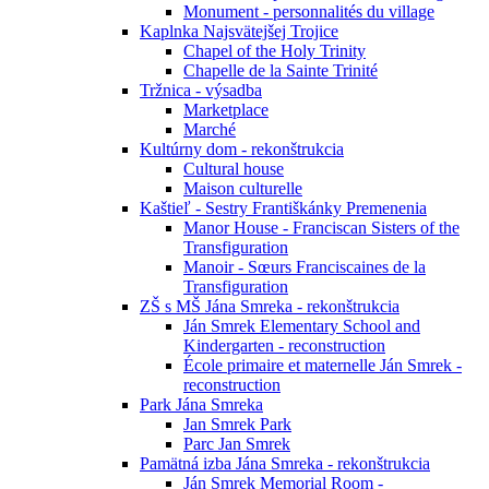
Monument - personnalités du village
Kaplnka Najsvätejšej Trojice
Chapel of the Holy Trinity
Chapelle de la Sainte Trinité
Tržnica - výsadba
Marketplace
Marché
Kultúrny dom - rekonštrukcia
Cultural house
Maison culturelle
Kaštieľ - Sestry Františkánky Premenenia
Manor House - Franciscan Sisters of the
Transfiguration
Manoir - Sœurs Franciscaines de la
Transfiguration
ZŠ s MŠ Jána Smreka - rekonštrukcia
Ján Smrek Elementary School and
Kindergarten - reconstruction
École primaire et maternelle Ján Smrek -
reconstruction
Park Jána Smreka
Jan Smrek Park
Parc Jan Smrek
Pamätná izba Jána Smreka - rekonštrukcia
Ján Smrek Memorial Room -