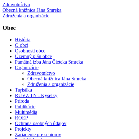
Zdravotníctvo
Obecná knižnica Jána Smreka
Združenia a organizácie
Obec
História
O obci
Osobnosti obce
Územný plán obce
Pamätná izba Jána Čieteka Smreka
Organizácie
Zdravotníctvo
Obecná knižnica Jána Smreka
Združenia a organizácie
Turistika
RÚVZ TN - Kyselky
Príroda
Publikácie
Multimédia
ROEP
Ochrana osobných údajov
Projekty
Zariadenie pre seniorov