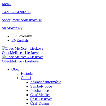
Menu
+421 32 64 902 98
obec@melcice-lieskove.sk
SK
Slovensky
SK
Slovensky
EN
English
Obec
Melčice - Lieskové
Obec
Melčice - Lieskové
Obec
História
O obci
Základné informácie
Symboly obce
Poloha obce
Časť Melčice
Časť Lieskové
Časť Dolina