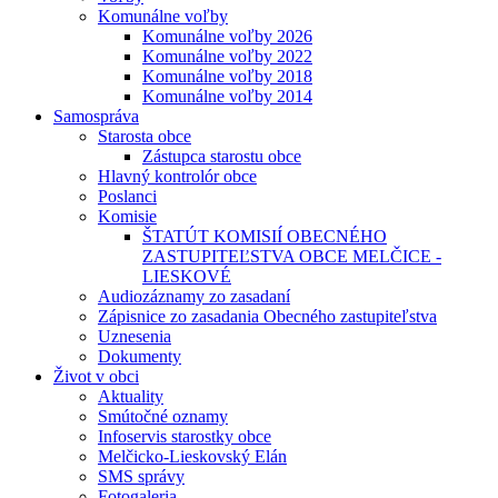
Komunálne voľby
Komunálne voľby 2026
Komunálne voľby 2022
Komunálne voľby 2018
Komunálne voľby 2014
Samospráva
Starosta obce
Zástupca starostu obce
Hlavný kontrolór obce
Poslanci
Komisie
ŠTATÚT KOMISIÍ OBECNÉHO
ZASTUPITEĽSTVA OBCE MELČICE -
LIESKOVÉ
Audiozáznamy zo zasadaní
Zápisnice zo zasadania Obecného zastupiteľstva
Uznesenia
Dokumenty
Život v obci
Aktuality
Smútočné oznamy
Infoservis starostky obce
Melčicko-Lieskovský Elán
SMS správy
Fotogaleria