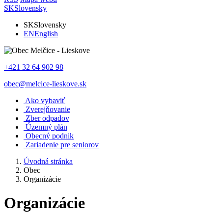
SK
Slovensky
SK
Slovensky
EN
English
+421 32 64 902 98
obec@melcice-lieskove.sk
Ako vybaviť
Zverejňovanie
Zber odpadov
Územný plán
Obecný podnik
Zariadenie pre seniorov
Úvodná stránka
Obec
Organizácie
Organizácie