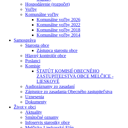
Hospodárenie (rozpočet)
Voľby
Komunálne voľby
Komunálne voľby 2026
Komunálne voľby 2022
Komunálne voľby 2018
Komunálne voľby 2014
Samospráva
Starosta obce
Zástupca starostu obce
Hlavný kontrolór obce
Poslanci
Komisie
ŠTATÚT KOMISIÍ OBECNÉHO
ZASTUPITEĽSTVA OBCE MELČICE -
LIESKOVÉ
Audiozáznamy zo zasadaní
Zápisnice zo zasadania Obecného zastupiteľstva
Uznesenia
Dokumenty
Život v obci
Aktuality
Smútočné oznamy
Infoservis starostky obce
Melčicko-Lieskovský Elán