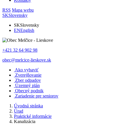
Kontakty
RSS
Mapa webu
SK
Slovensky
SK
Slovensky
EN
English
+421 32 64 902 98
obec@melcice-lieskove.sk
Ako vybaviť
Zverejňovanie
Zber odpadov
Územný plán
Obecný podnik
Zariadenie pre seniorov
Úvodná stránka
Úrad
Praktické informácie
Kanalizácia