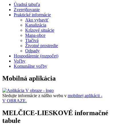
Úradná tabuľa
Zverejňovanie
Praktické informácie
Ako vybaviť
Kanalizácia
Krízové situácie
Mapa-obce
Tlačivá
Životné prostredie
Odpady
Hospodárenie (rozpočet)
Voľby
Komunálne voľby
Mobilná aplikácia
Sledujte informácie z nášho webu v
mobilnej aplikácii -
V OBRAZE.
MELČICE-LIESKOVÉ informačné
tabule