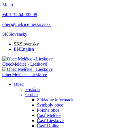
Menu
+421 32 64 902 98
obec@melcice-lieskove.sk
SK
Slovensky
SK
Slovensky
EN
English
Obec
Melčice - Lieskové
Obec
Melčice - Lieskové
Obec
História
O obci
Základné informácie
Symboly obce
Poloha obce
Časť Melčice
Časť Lieskové
Časť Dolina