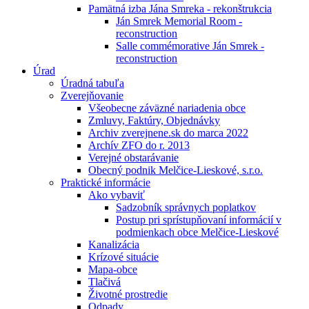
Pamätná izba Jána Smreka - rekonštrukcia
Ján Smrek Memorial Room -
reconstruction
Salle commémorative Ján Smrek -
reconstruction
Úrad
Úradná tabuľa
Zverejňovanie
Všeobecne záväzné nariadenia obce
Zmluvy, Faktúry, Objednávky
Archiv zverejnene.sk do marca 2022
Archív ZFO do r. 2013
Verejné obstarávanie
Obecný podnik Melčice-Lieskové, s.r.o.
Praktické informácie
Ako vybaviť
Sadzobník správnych poplatkov
Postup pri sprístupňovaní informácií v
podmienkach obce Melčice-Lieskové
Kanalizácia
Krízové situácie
Mapa-obce
Tlačivá
Životné prostredie
Odpady