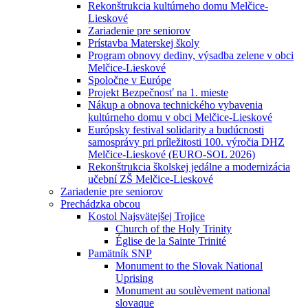
Rekonštrukcia kultúrneho domu Melčice-
Lieskové
Zariadenie pre seniorov
Prístavba Materskej školy
Program obnovy dediny, výsadba zelene v obci
Melčice-Lieskové
Spoločne v Európe
Projekt Bezpečnosť na 1. mieste
Nákup a obnova technického vybavenia
kultúrneho domu v obci Melčice-Lieskové
Európsky festival solidarity a budúcnosti
samosprávy pri príležitosti 100. výročia DHZ
Melčice-Lieskové (EURO-SOL 2026)
Rekonštrukcia školskej jedálne a modernizácia
učební ZŠ Melčice-Lieskové
Zariadenie pre seniorov
Prechádzka obcou
Kostol Najsvätejšej Trojice
Church of the Holy Trinity
Église de la Sainte Trinité
Pamätník SNP
Monument to the Slovak National
Uprising
Monument au soulèvement national
slovaque