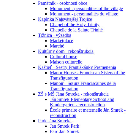
Pamätník - osobnosti obce
Monument - personalities of the village
Monument - personnalités du village
Kaplnka Najsvätejšej Trojice
Chapel of the Holy Trinity
Chapelle de la Sainte Trinité
Tržnica - výsadba
Marketplace
Marché
Kultúrny dom - rekonštrukcia
Cultural house
Maison culturelle
Kaštieľ - Sestry Františkánky Premenenia
Manor House - Franciscan Sisters of the
Transfiguration
Manoir - Sœurs Franciscaines de la
Transfiguration
ZŠ s MŠ Jána Smreka - rekonštrukcia
Ján Smrek Elementary School and
Kindergarten - reconstruction
École primaire et maternelle Ján Smrek -
reconstruction
Park Jána Smreka
Jan Smrek Park
Parc Jan Smrek