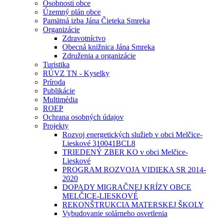
Osobnosti obce
Územný plán obce
Pamätná izba Jána Čieteka Smreka
Organizácie
Zdravotníctvo
Obecná knižnica Jána Smreka
Združenia a organizácie
Turistika
RÚVZ TN - Kyselky
Príroda
Publikácie
Multimédia
ROEP
Ochrana osobných údajov
Projekty
Rozvoj energetických služieb v obci Melčice-
Lieskové 310041BCL8
TRIEDENÝ ZBER KO v obci Melčice-
Lieskové
PROGRAM ROZVOJA VIDIEKA SR 2014-
2020
DOPADY MIGRAČNEJ KRÍZY OBCE
MELČICE-LIESKOVÉ
REKONŠTRUKCIA MATERSKEJ ŠKOLY
Vybudovanie solárneho osvetlenia