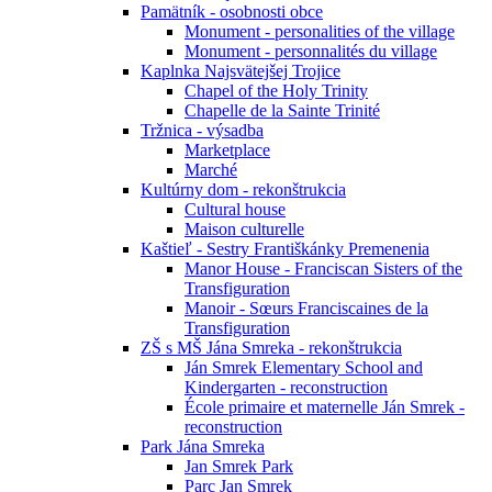
Pamätník - osobnosti obce
Monument - personalities of the village
Monument - personnalités du village
Kaplnka Najsvätejšej Trojice
Chapel of the Holy Trinity
Chapelle de la Sainte Trinité
Tržnica - výsadba
Marketplace
Marché
Kultúrny dom - rekonštrukcia
Cultural house
Maison culturelle
Kaštieľ - Sestry Františkánky Premenenia
Manor House - Franciscan Sisters of the
Transfiguration
Manoir - Sœurs Franciscaines de la
Transfiguration
ZŠ s MŠ Jána Smreka - rekonštrukcia
Ján Smrek Elementary School and
Kindergarten - reconstruction
École primaire et maternelle Ján Smrek -
reconstruction
Park Jána Smreka
Jan Smrek Park
Parc Jan Smrek