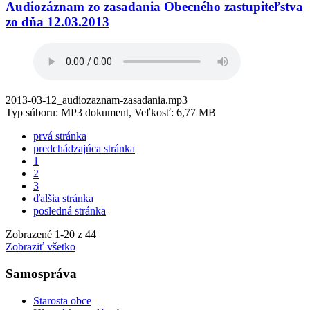
Audiozáznam zo zasadania Obecného zastupiteľstva
zo dňa 12.03.2013
2013-03-12_audiozaznam-zasadania.mp3
Typ súboru: MP3 dokument, Veľkosť: 6,77 MB
prvá stránka
predchádzajúca stránka
1
2
3
ďalšia stránka
posledná stránka
Zobrazené
1
-
20
z 44
Zobraziť všetko
Samospráva
Starosta obce