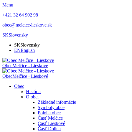
Menu
+421 32 64 902 98
obec@melcice-lieskove.sk
SK
Slovensky
SK
Slovensky
EN
English
Obec
Melčice - Lieskové
Obec
Melčice - Lieskové
Obec
História
O obci
Základné informácie
Symboly obce
Poloha obce
Časť Melčice
Časť Lieskové
Časť Dolina