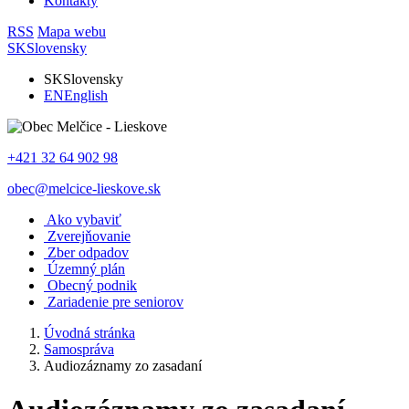
Kontakty
RSS
Mapa webu
SK
Slovensky
SK
Slovensky
EN
English
+421 32 64 902 98
obec@melcice-lieskove.sk
Ako vybaviť
Zverejňovanie
Zber odpadov
Územný plán
Obecný podnik
Zariadenie pre seniorov
Úvodná stránka
Samospráva
Audiozáznamy zo zasadaní