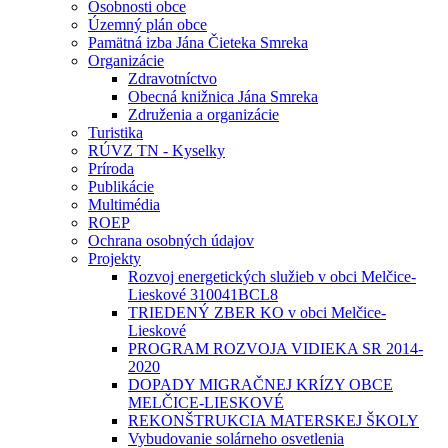
Osobnosti obce
Územný plán obce
Pamätná izba Jána Čieteka Smreka
Organizácie
Zdravotníctvo
Obecná knižnica Jána Smreka
Združenia a organizácie
Turistika
RÚVZ TN - Kyselky
Príroda
Publikácie
Multimédia
ROEP
Ochrana osobných údajov
Projekty
Rozvoj energetických služieb v obci Melčice-
Lieskové 310041BCL8
TRIEDENÝ ZBER KO v obci Melčice-
Lieskové
PROGRAM ROZVOJA VIDIEKA SR 2014-
2020
DOPADY MIGRAČNEJ KRÍZY OBCE
MELČICE-LIESKOVÉ
REKONŠTRUKCIA MATERSKEJ ŠKOLY
Vybudovanie solárneho osvetlenia