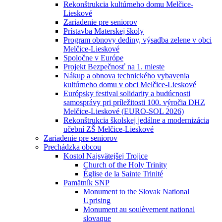
Rekonštrukcia kultúrneho domu Melčice-
Lieskové
Zariadenie pre seniorov
Prístavba Materskej školy
Program obnovy dediny, výsadba zelene v obci
Melčice-Lieskové
Spoločne v Európe
Projekt Bezpečnosť na 1. mieste
Nákup a obnova technického vybavenia
kultúrneho domu v obci Melčice-Lieskové
Európsky festival solidarity a budúcnosti
samosprávy pri príležitosti 100. výročia DHZ
Melčice-Lieskové (EURO-SOL 2026)
Rekonštrukcia školskej jedálne a modernizácia
učební ZŠ Melčice-Lieskové
Zariadenie pre seniorov
Prechádzka obcou
Kostol Najsvätejšej Trojice
Church of the Holy Trinity
Église de la Sainte Trinité
Pamätník SNP
Monument to the Slovak National
Uprising
Monument au soulèvement national
slovaque