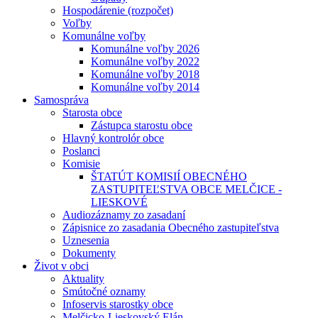
Hospodárenie (rozpočet)
Voľby
Komunálne voľby
Komunálne voľby 2026
Komunálne voľby 2022
Komunálne voľby 2018
Komunálne voľby 2014
Samospráva
Starosta obce
Zástupca starostu obce
Hlavný kontrolór obce
Poslanci
Komisie
ŠTATÚT KOMISIÍ OBECNÉHO
ZASTUPITEĽSTVA OBCE MELČICE -
LIESKOVÉ
Audiozáznamy zo zasadaní
Zápisnice zo zasadania Obecného zastupiteľstva
Uznesenia
Dokumenty
Život v obci
Aktuality
Smútočné oznamy
Infoservis starostky obce
Melčicko-Lieskovský Elán