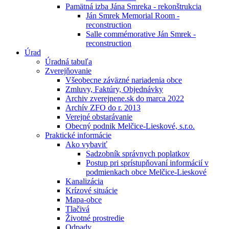
Pamätná izba Jána Smreka - rekonštrukcia
Ján Smrek Memorial Room -
reconstruction
Salle commémorative Ján Smrek -
reconstruction
Úrad
Úradná tabuľa
Zverejňovanie
Všeobecne záväzné nariadenia obce
Zmluvy, Faktúry, Objednávky
Archiv zverejnene.sk do marca 2022
Archív ZFO do r. 2013
Verejné obstarávanie
Obecný podnik Melčice-Lieskové, s.r.o.
Praktické informácie
Ako vybaviť
Sadzobník správnych poplatkov
Postup pri sprístupňovaní informácií v
podmienkach obce Melčice-Lieskové
Kanalizácia
Krízové situácie
Mapa-obce
Tlačivá
Životné prostredie
Odpady