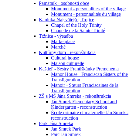
Pamätník - osobnosti obce
Monument - personalities of the village
Monument - personnalités du village
Kaplnka Najsvätejšej Trojice
Chapel of the Holy Trinity
Chapelle de la Sainte Trinité
Tržnica - výsadba
Marketplace
Marché
Kultúrny dom - rekonštrukcia
Cultural house
Maison culturelle
Kaštieľ - Sestry Františkánky Premenenia
Manor House - Franciscan Sisters of the
Transfiguration
Manoir - Sœurs Franciscaines de la
Transfiguration
ZŠ s MŠ Jána Smreka - rekonštrukcia
Ján Smrek Elementary School and
Kindergarten - reconstruction
École primaire et maternelle Ján Smrek -
reconstruction
Park Jána Smreka
Jan Smrek Park
Parc Jan Smrek