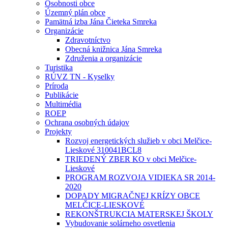
Osobnosti obce
Územný plán obce
Pamätná izba Jána Čieteka Smreka
Organizácie
Zdravotníctvo
Obecná knižnica Jána Smreka
Združenia a organizácie
Turistika
RÚVZ TN - Kyselky
Príroda
Publikácie
Multimédia
ROEP
Ochrana osobných údajov
Projekty
Rozvoj energetických služieb v obci Melčice-
Lieskové 310041BCL8
TRIEDENÝ ZBER KO v obci Melčice-
Lieskové
PROGRAM ROZVOJA VIDIEKA SR 2014-
2020
DOPADY MIGRAČNEJ KRÍZY OBCE
MELČICE-LIESKOVÉ
REKONŠTRUKCIA MATERSKEJ ŠKOLY
Vybudovanie solárneho osvetlenia