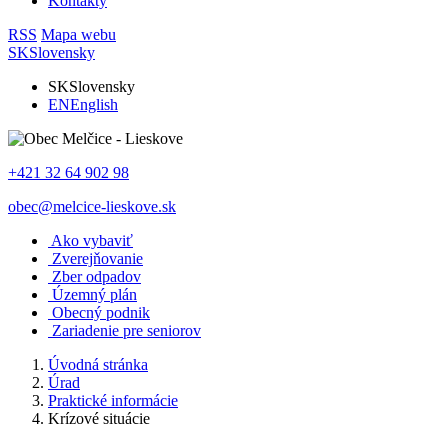
Kontakty
RSS
Mapa webu
SK
Slovensky
SK
Slovensky
EN
English
+421 32 64 902 98
obec@melcice-lieskove.sk
Ako vybaviť
Zverejňovanie
Zber odpadov
Územný plán
Obecný podnik
Zariadenie pre seniorov
Úvodná stránka
Úrad
Praktické informácie
Krízové situácie