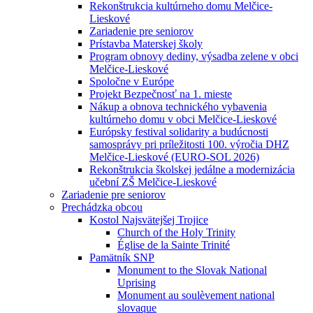
Rekonštrukcia kultúrneho domu Melčice-
Lieskové
Zariadenie pre seniorov
Prístavba Materskej školy
Program obnovy dediny, výsadba zelene v obci
Melčice-Lieskové
Spoločne v Európe
Projekt Bezpečnosť na 1. mieste
Nákup a obnova technického vybavenia
kultúrneho domu v obci Melčice-Lieskové
Európsky festival solidarity a budúcnosti
samosprávy pri príležitosti 100. výročia DHZ
Melčice-Lieskové (EURO-SOL 2026)
Rekonštrukcia školskej jedálne a modernizácia
učební ZŠ Melčice-Lieskové
Zariadenie pre seniorov
Prechádzka obcou
Kostol Najsvätejšej Trojice
Church of the Holy Trinity
Église de la Sainte Trinité
Pamätník SNP
Monument to the Slovak National
Uprising
Monument au soulèvement national
slovaque