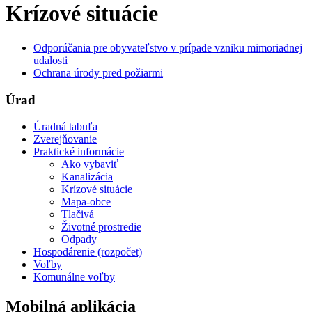
Krízové situácie
Odporúčania pre obyvateľstvo v prípade vzniku mimoriadnej
udalosti
Ochrana úrody pred požiarmi
Úrad
Úradná tabuľa
Zverejňovanie
Praktické informácie
Ako vybaviť
Kanalizácia
Krízové situácie
Mapa-obce
Tlačivá
Životné prostredie
Odpady
Hospodárenie (rozpočet)
Voľby
Komunálne voľby
Mobilná aplikácia