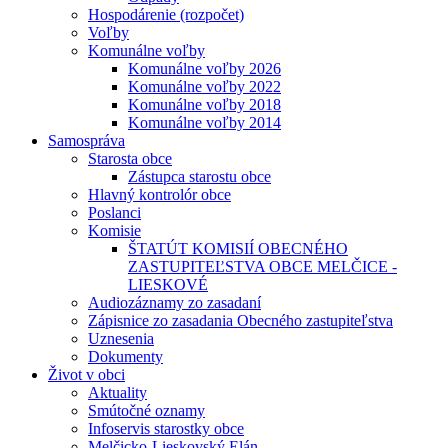
Hospodárenie (rozpočet)
Voľby
Komunálne voľby
Komunálne voľby 2026
Komunálne voľby 2022
Komunálne voľby 2018
Komunálne voľby 2014
Samospráva
Starosta obce
Zástupca starostu obce
Hlavný kontrolór obce
Poslanci
Komisie
ŠTATÚT KOMISIÍ OBECNÉHO
ZASTUPITEĽSTVA OBCE MELČICE -
LIESKOVÉ
Audiozáznamy zo zasadaní
Zápisnice zo zasadania Obecného zastupiteľstva
Uznesenia
Dokumenty
Život v obci
Aktuality
Smútočné oznamy
Infoservis starostky obce
Melčicko-Lieskovský Elán