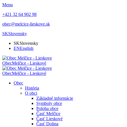
Menu
+421 32 64 902 98
obec@melcice-lieskove.sk
SK
Slovensky
SK
Slovensky
EN
English
Obec
Melčice - Lieskové
Obec
Melčice - Lieskové
Obec
História
O obci
Základné informácie
Symboly obce
Poloha obce
Časť Melčice
Časť Lieskové
Časť Dolina