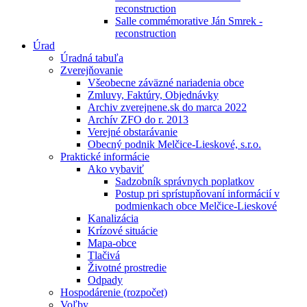
reconstruction
Salle commémorative Ján Smrek -
reconstruction
Úrad
Úradná tabuľa
Zverejňovanie
Všeobecne záväzné nariadenia obce
Zmluvy, Faktúry, Objednávky
Archiv zverejnene.sk do marca 2022
Archív ZFO do r. 2013
Verejné obstarávanie
Obecný podnik Melčice-Lieskové, s.r.o.
Praktické informácie
Ako vybaviť
Sadzobník správnych poplatkov
Postup pri sprístupňovaní informácií v
podmienkach obce Melčice-Lieskové
Kanalizácia
Krízové situácie
Mapa-obce
Tlačivá
Životné prostredie
Odpady
Hospodárenie (rozpočet)
Voľby