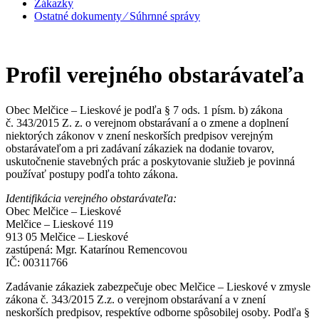
Zákazky
Ostatné dokumenty ⁄ Súhrnné správy
Profil verejného obstarávateľa
Obec Melčice – Lieskové je podľa § 7 ods. 1 písm. b) zákona
č. 343/2015 Z. z. o verejnom obstarávaní a o zmene a doplnení
niektorých zákonov v znení neskorších predpisov verejným
obstarávateľom a pri zadávaní zákaziek na dodanie tovarov,
uskutočnenie stavebných prác a poskytovanie služieb je povinná
používať postupy podľa tohto zákona.
Identifikácia verejného obstarávateľa:
Obec Melčice – Lieskové
Melčice – Lieskové 119
913 05 Melčice – Lieskové
zastúpená: Mgr. Katarínou Remencovou
IČ: 00311766
Zadávanie zákaziek zabezpečuje obec Melčice – Lieskové v zmysle
zákona č. 343/2015 Z.z. o verejnom obstarávaní a v znení
neskorších predpisov, respektíve odborne spôsobilej osoby. Podľa §