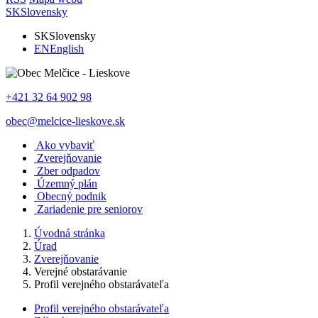
SK
Slovensky
SK
Slovensky
EN
English
+421 32 64 902 98
obec@melcice-lieskove.sk
Ako vybaviť
Zverejňovanie
Zber odpadov
Územný plán
Obecný podnik
Zariadenie pre seniorov
Úvodná stránka
Úrad
Zverejňovanie
Verejné obstarávanie
Profil verejného obstarávateľa
Profil verejného obstarávateľa