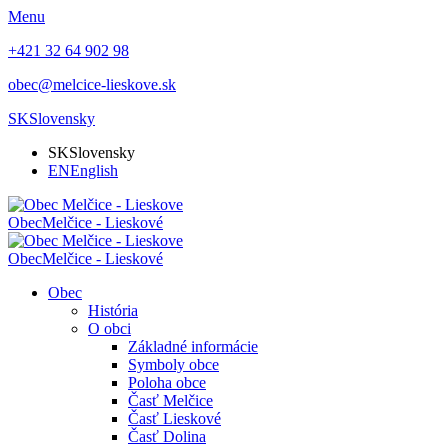
Menu
+421 32 64 902 98
obec@melcice-lieskove.sk
SK
Slovensky
SK
Slovensky
EN
English
Obec
Melčice - Lieskové
Obec
Melčice - Lieskové
Obec
História
O obci
Základné informácie
Symboly obce
Poloha obce
Časť Melčice
Časť Lieskové
Časť Dolina