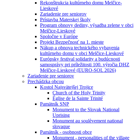
Rekonštrukcia kultúrneho domu Melčice-
Lieskové
Zariadenie pre seniorov
Prístavba Materskej školy
Program obnovy dediny, výsadba zelene v obci
Melčice-Lieskové
Spoločne v Európe
Projekt Bezpečnosť na 1. mieste
Nákup a obnova technického vybavenia
kultúrneho domu v obci Melčice-Lieskové
Európsky festival solidarity a budúcnosti
samosprávy pri príležitosti 100. výročia DHZ
Melčice-Lieskové (EURO-SOL 2026)
Zariadenie pre seniorov
Prechádzka obcou
Kostol Najsvätejšej Trojice
Church of the Holy Trinity
Église de la Sainte Trinité
Pamätník SNP
Monument to the Slovak National
Uprising
Monument au soulèvement national
slovaque
Pamätník - osobnosti obce
Monument - personalities of the village