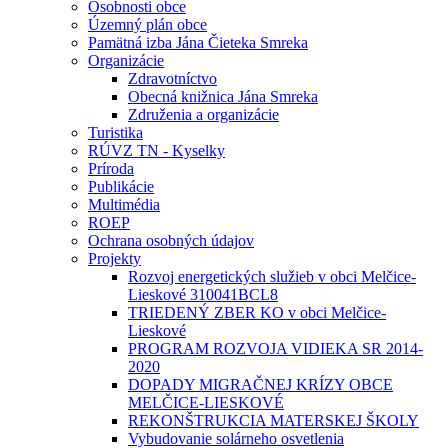
Osobnosti obce
Územný plán obce
Pamätná izba Jána Čieteka Smreka
Organizácie
Zdravotníctvo
Obecná knižnica Jána Smreka
Združenia a organizácie
Turistika
RÚVZ TN - Kyselky
Príroda
Publikácie
Multimédia
ROEP
Ochrana osobných údajov
Projekty
Rozvoj energetických služieb v obci Melčice-
Lieskové 310041BCL8
TRIEDENÝ ZBER KO v obci Melčice-
Lieskové
PROGRAM ROZVOJA VIDIEKA SR 2014-
2020
DOPADY MIGRAČNEJ KRÍZY OBCE
MELČICE-LIESKOVÉ
REKONŠTRUKCIA MATERSKEJ ŠKOLY
Vybudovanie solárneho osvetlenia