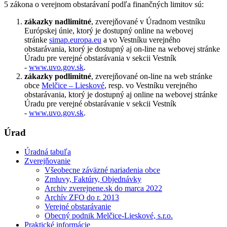
5 zákona o verejnom obstarávaní podľa finančných limitov sú:
zákazky nadlimitné
, zverejňované v Úradnom vestníku
Európskej únie, ktorý je dostupný online na webovej
stránke
simap.europa.eu
a vo Vestníku verejného
obstarávania, ktorý je dostupný aj on-line na webovej stránke
Úradu pre verejné obstarávania v sekcii Vestník
-
www.uvo.gov.sk
.
zákazky podlimitné
, zverejňované on-line na web stránke
obce
Melčice – Lieskové
, resp. vo Vestníku verejného
obstarávania, ktorý je dostupný aj online na webovej stránke
Úradu pre verejné obstarávanie v sekcii Vestník
-
www.uvo.gov.sk
.
Úrad
Úradná tabuľa
Zverejňovanie
Všeobecne záväzné nariadenia obce
Zmluvy, Faktúry, Objednávky
Archiv zverejnene.sk do marca 2022
Archív ZFO do r. 2013
Verejné obstarávanie
Obecný podnik Melčice-Lieskové, s.r.o.
Praktické informácie