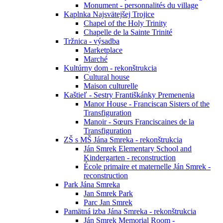
Monument - personnalités du village
Kaplnka Najsvätejšej Trojice
Chapel of the Holy Trinity
Chapelle de la Sainte Trinité
Tržnica - výsadba
Marketplace
Marché
Kultúrny dom - rekonštrukcia
Cultural house
Maison culturelle
Kaštieľ - Sestry Františkánky Premenenia
Manor House - Franciscan Sisters of the
Transfiguration
Manoir - Sœurs Franciscaines de la
Transfiguration
ZŠ s MŠ Jána Smreka - rekonštrukcia
Ján Smrek Elementary School and
Kindergarten - reconstruction
École primaire et maternelle Ján Smrek -
reconstruction
Park Jána Smreka
Jan Smrek Park
Parc Jan Smrek
Pamätná izba Jána Smreka - rekonštrukcia
Ján Smrek Memorial Room -