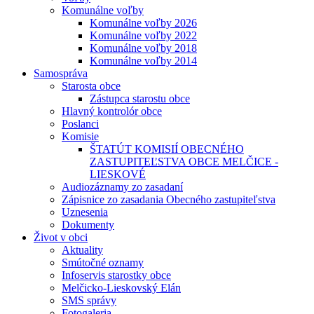
Komunálne voľby
Komunálne voľby 2026
Komunálne voľby 2022
Komunálne voľby 2018
Komunálne voľby 2014
Samospráva
Starosta obce
Zástupca starostu obce
Hlavný kontrolór obce
Poslanci
Komisie
ŠTATÚT KOMISIÍ OBECNÉHO
ZASTUPITEĽSTVA OBCE MELČICE -
LIESKOVÉ
Audiozáznamy zo zasadaní
Zápisnice zo zasadania Obecného zastupiteľstva
Uznesenia
Dokumenty
Život v obci
Aktuality
Smútočné oznamy
Infoservis starostky obce
Melčicko-Lieskovský Elán
SMS správy
Fotogaleria