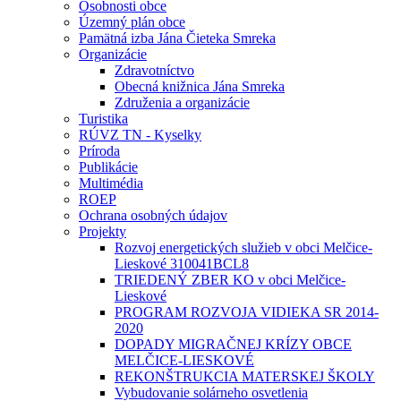
Osobnosti obce
Územný plán obce
Pamätná izba Jána Čieteka Smreka
Organizácie
Zdravotníctvo
Obecná knižnica Jána Smreka
Združenia a organizácie
Turistika
RÚVZ TN - Kyselky
Príroda
Publikácie
Multimédia
ROEP
Ochrana osobných údajov
Projekty
Rozvoj energetických služieb v obci Melčice-
Lieskové 310041BCL8
TRIEDENÝ ZBER KO v obci Melčice-
Lieskové
PROGRAM ROZVOJA VIDIEKA SR 2014-
2020
DOPADY MIGRAČNEJ KRÍZY OBCE
MELČICE-LIESKOVÉ
REKONŠTRUKCIA MATERSKEJ ŠKOLY
Vybudovanie solárneho osvetlenia