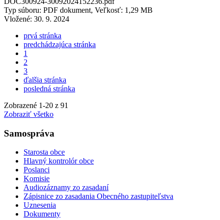
DOC300924-30092024152236.pdf
Typ súboru: PDF dokument, Veľkosť: 1,29 MB
Vložené:
30. 9. 2024
prvá stránka
predchádzajúca stránka
1
2
3
ďalšia stránka
posledná stránka
Zobrazené
1
-
20
z 91
Zobraziť všetko
Samospráva
Starosta obce
Hlavný kontrolór obce
Poslanci
Komisie
Audiozáznamy zo zasadaní
Zápisnice zo zasadania Obecného zastupiteľstva
Uznesenia
Dokumenty