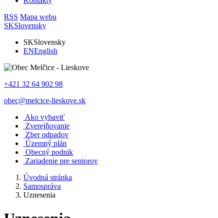
Kontakty
RSS
Mapa webu
SK
Slovensky
SK
Slovensky
EN
English
+421 32 64 902 98
obec@melcice-lieskove.sk
Ako vybaviť
Zverejňovanie
Zber odpadov
Územný plán
Obecný podnik
Zariadenie pre seniorov
Úvodná stránka
Samospráva
Uznesenia