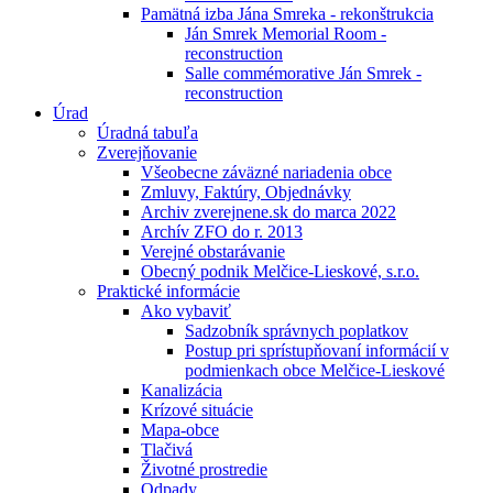
Pamätná izba Jána Smreka - rekonštrukcia
Ján Smrek Memorial Room -
reconstruction
Salle commémorative Ján Smrek -
reconstruction
Úrad
Úradná tabuľa
Zverejňovanie
Všeobecne záväzné nariadenia obce
Zmluvy, Faktúry, Objednávky
Archiv zverejnene.sk do marca 2022
Archív ZFO do r. 2013
Verejné obstarávanie
Obecný podnik Melčice-Lieskové, s.r.o.
Praktické informácie
Ako vybaviť
Sadzobník správnych poplatkov
Postup pri sprístupňovaní informácií v
podmienkach obce Melčice-Lieskové
Kanalizácia
Krízové situácie
Mapa-obce
Tlačivá
Životné prostredie
Odpady