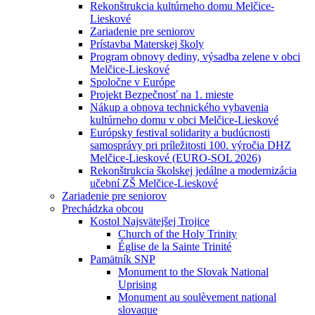
Rekonštrukcia kultúrneho domu Melčice-
Lieskové
Zariadenie pre seniorov
Prístavba Materskej školy
Program obnovy dediny, výsadba zelene v obci
Melčice-Lieskové
Spoločne v Európe
Projekt Bezpečnosť na 1. mieste
Nákup a obnova technického vybavenia
kultúrneho domu v obci Melčice-Lieskové
Európsky festival solidarity a budúcnosti
samosprávy pri príležitosti 100. výročia DHZ
Melčice-Lieskové (EURO-SOL 2026)
Rekonštrukcia školskej jedálne a modernizácia
učební ZŠ Melčice-Lieskové
Zariadenie pre seniorov
Prechádzka obcou
Kostol Najsvätejšej Trojice
Church of the Holy Trinity
Église de la Sainte Trinité
Pamätník SNP
Monument to the Slovak National
Uprising
Monument au soulèvement national
slovaque