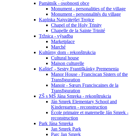
Pamätník - osobnosti obce
Monument - personalities of the village
Monument - personnalités du village
Kaplnka Najsvätejšej Trojice
Chapel of the Holy Trinity
Chapelle de la Sainte Trinité
Tržnica - výsadba
Marketplace
Marché
Kultúrny dom - rekonštrukcia
Cultural house
Maison culturelle
Kaštieľ - Sestry Františkánky Premenenia
Manor House - Franciscan Sisters of the
Transfiguration
Manoir - Sœurs Franciscaines de la
Transfiguration
ZŠ s MŠ Jána Smreka - rekonštrukcia
Ján Smrek Elementary School and
Kindergarten - reconstruction
École primaire et maternelle Ján Smrek -
reconstruction
Park Jána Smreka
Jan Smrek Park
Parc Jan Smrek