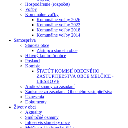
Hospodárenie (rozpočet)
Voľby
Komunálne voľby
Komunálne voľby 2026
Komunálne voľby 2022
Komunálne voľby 2018
Komunálne voľby 2014
Samospráva
Starosta obce
Zástupca starostu obce
Hlavný kontrolór obce
Poslanci
Komisie
ŠTATÚT KOMISIÍ OBECNÉHO
ZASTUPITEĽSTVA OBCE MELČICE -
LIESKOVÉ
Audiozáznamy zo zasadaní
Zápisnice zo zasadania Obecného zastupiteľstva
Uznesenia
Dokumenty
Život v obci
Aktuality
Smútočné oznamy
Infoservis starostky obce
Melčicko-Lieskovský Elán