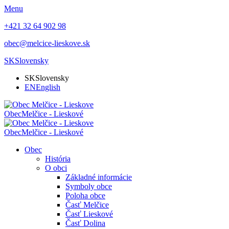
Menu
+421 32 64 902 98
obec@melcice-lieskove.sk
SK
Slovensky
SK
Slovensky
EN
English
Obec
Melčice - Lieskové
Obec
Melčice - Lieskové
Obec
História
O obci
Základné informácie
Symboly obce
Poloha obce
Časť Melčice
Časť Lieskové
Časť Dolina