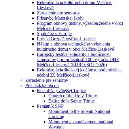
Rekonštrukcia kultúrneho domu Melčice-
Lieskové
Zariadenie pre seniorov
Prístavba Materskej školy
Program obnovy dediny, výsadba zelene v obci
Melčice-Lieskové
Spoločne v Európe
Projekt Bezpečnosť na 1. mieste
Nákup a obnova technického vybavenia
kultúrneho domu v obci Melčice-Lieskové
Európsky festival solidarity a budúcnosti
samosprávy pri príležitosti 100. výročia DHZ
Melčice-Lieskové (EURO-SOL 2026)
Rekonštrukcia školskej jedálne a modernizácia
učební ZŠ Melčice-Lieskové
Zariadenie pre seniorov
Prechádzka obcou
Kostol Najsvätejšej Trojice
Church of the Holy Trinity
Église de la Sainte Trinité
Pamätník SNP
Monument to the Slovak National
Uprising
Monument au soulèvement national
slovaque