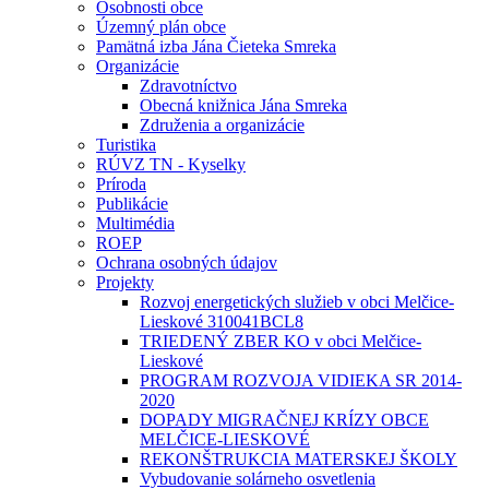
Osobnosti obce
Územný plán obce
Pamätná izba Jána Čieteka Smreka
Organizácie
Zdravotníctvo
Obecná knižnica Jána Smreka
Združenia a organizácie
Turistika
RÚVZ TN - Kyselky
Príroda
Publikácie
Multimédia
ROEP
Ochrana osobných údajov
Projekty
Rozvoj energetických služieb v obci Melčice-
Lieskové 310041BCL8
TRIEDENÝ ZBER KO v obci Melčice-
Lieskové
PROGRAM ROZVOJA VIDIEKA SR 2014-
2020
DOPADY MIGRAČNEJ KRÍZY OBCE
MELČICE-LIESKOVÉ
REKONŠTRUKCIA MATERSKEJ ŠKOLY
Vybudovanie solárneho osvetlenia