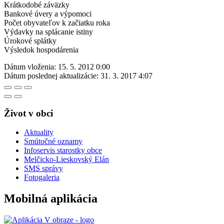
Krátkodobé záväzky
Bankové úvery a výpomoci
Počet obyvateľov k začiatku roka
Výdavky na splácanie istiny
Úrokové splátky
Výsledok hospodárenia
Dátum vloženia:
15. 5. 2012 0:00
Dátum poslednej aktualizácie:
31. 3. 2017 4:07
Život v obci
Aktuality
Smútočné oznamy
Infoservis starostky obce
Melčicko-Lieskovský Elán
SMS správy
Fotogaleria
Mobilná aplikácia