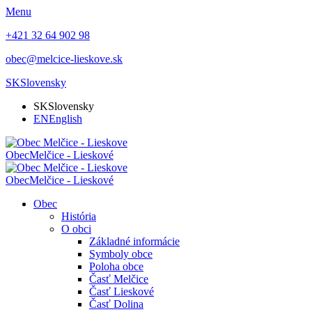
Menu
+421 32 64 902 98
obec@melcice-lieskove.sk
SK
Slovensky
SK
Slovensky
EN
English
Obec
Melčice - Lieskové
Obec
Melčice - Lieskové
Obec
História
O obci
Základné informácie
Symboly obce
Poloha obce
Časť Melčice
Časť Lieskové
Časť Dolina