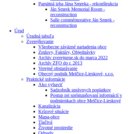
Pamätná izba Jána Smreka - rekonštrukcia
Ján Smrek Memorial Room -
reconstruction
Salle commémorative Ján Smrek -
reconstruction
Úrad
Úradná tabuľa
Zverejňovanie
Všeobecne záväzné nariadenia obce
Zmluvy, Faktúry, Objednávky
Archiv zverejnene.sk do marca 2022
Archív ZFO do r. 2013
Verejné obstarávanie
Obecný podnik Melčice-Lieskové, s.r.o.
Praktické informácie
Ako vybaviť
Sadzobník správnych poplatkov
Postup pri sprístupňovaní informácií v
podmienkach obce Melčice-Lieskové
Kanalizácia
Krízové situácie
Mapa-obce
Tlačivá
Životné prostredie
Odpady