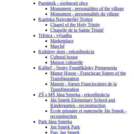
Pamätník - osobnosti obce
Monument - personalities of the village
Monument - personnalités du village
Kaplnka Najsvätejšej Trojice
Chapel of the Holy Trinity
Chapelle de la Sainte Trinité
Tržnica - výsadba
Marketplace
Marché
Kultúrny dom - rekonštrukcia
Cultural house
Maison culturelle
Kaštieľ - Sestry Františkánky Premenenia
Manor House - Franciscan Sisters of the
Transfiguration
Manoir - Sœurs Franciscaines de la
Transfiguration
ZŠ s MŠ Jána Smreka - rekonštrukcia
Ján Smrek Elementary School and
Kindergarten - reconstruction
École primaire et maternelle Ján Smrek -
reconstruction
Park Jána Smreka
Jan Smrek Park
Parc Jan Smrek