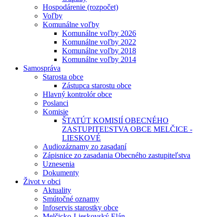
Hospodárenie (rozpočet)
Voľby
Komunálne voľby
Komunálne voľby 2026
Komunálne voľby 2022
Komunálne voľby 2018
Komunálne voľby 2014
Samospráva
Starosta obce
Zástupca starostu obce
Hlavný kontrolór obce
Poslanci
Komisie
ŠTATÚT KOMISIÍ OBECNÉHO
ZASTUPITEĽSTVA OBCE MELČICE -
LIESKOVÉ
Audiozáznamy zo zasadaní
Zápisnice zo zasadania Obecného zastupiteľstva
Uznesenia
Dokumenty
Život v obci
Aktuality
Smútočné oznamy
Infoservis starostky obce
Melčicko-Lieskovský Elán