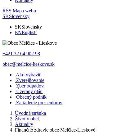
Kontakty
RSS
Mapa webu
SK
Slovensky
SK
Slovensky
EN
English
+421 32 64 902 98
obec@melcice-lieskove.sk
Ako vybaviť
Zverejňovanie
Zber odpadov
Územný plán
Obecný podnik
Zariadenie pre seniorov
Úvodná stránka
Život v obci
Aktuality
Finančné zdravie obce Melčice-Lieskové