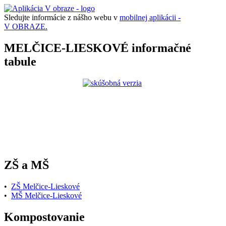
Sledujte informácie z nášho webu v
mobilnej aplikácii -
V OBRAZE.
MELČICE-LIESKOVÉ informačné
tabule
ZŠ a MŠ
•
ZŠ Melčice-Lieskové
•
MŠ Melčice-Lieskové
Kompostovanie