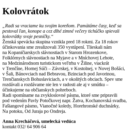
Kolovrátok
„Radi sa vraciame ku svojim koreňom. Pamätáme časy, keď sa
pestoval ľan, konope a cez dlhé zimné večery tichúčko spievali
kolovrátky svoje pesničky.“
Ženská spevácka skupina vznikla pred 18 rokmi. Za 18 rokov
účinkovania sme zrealizovali 350 vystúpení. Tlieskali nám
na Kopaničiarskych slávnostiach v Starom Hrozenkove,
Folklórnych slávnostiach na Myjave a v Mníchovej Lehote,
na Medzinárodnom turistickom veľtrhu v Žiline, viackrát
v Trenčíne, Hornej Súči – Závrskej, v Kostolnej, v Novej Bošáci,
v Šali, Bánovciach nad Bebravou, Bzinciach pod Javorinou,
Trenčianskych Bohuslaviciach, a v okolitých obciach. Spev sme
rozdávali a rozdávame nie len v radosti ale aj v smútku –
účinkujeme na občianskych pohreboch.
Radi spomíname na zvykloslovné pásma, ktoré sme pripravili
pod vedením Pavly Potočkovej napr. Žatva, Kochanovská svadba,
Fašiangové pásmo, Vianočné koledy, Horehronské duchnárky,
Na potoku, Od Juraja po Ondreja.
Anna Krecháčová, umelecká vedúca
kontakt 032/ 64 906 64