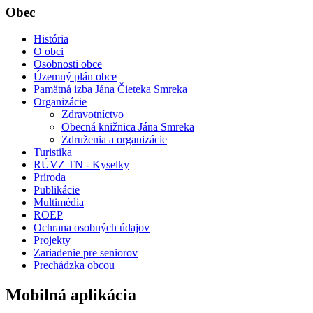
Obec
História
O obci
Osobnosti obce
Územný plán obce
Pamätná izba Jána Čieteka Smreka
Organizácie
Zdravotníctvo
Obecná knižnica Jána Smreka
Združenia a organizácie
Turistika
RÚVZ TN - Kyselky
Príroda
Publikácie
Multimédia
ROEP
Ochrana osobných údajov
Projekty
Zariadenie pre seniorov
Prechádzka obcou
Mobilná aplikácia