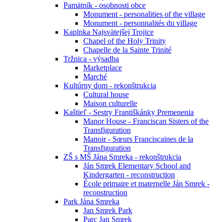
Pamätník - osobnosti obce
Monument - personalities of the village
Monument - personnalités du village
Kaplnka Najsvätejšej Trojice
Chapel of the Holy Trinity
Chapelle de la Sainte Trinité
Tržnica - výsadba
Marketplace
Marché
Kultúrny dom - rekonštrukcia
Cultural house
Maison culturelle
Kaštieľ - Sestry Františkánky Premenenia
Manor House - Franciscan Sisters of the
Transfiguration
Manoir - Sœurs Franciscaines de la
Transfiguration
ZŠ s MŠ Jána Smreka - rekonštrukcia
Ján Smrek Elementary School and
Kindergarten - reconstruction
École primaire et maternelle Ján Smrek -
reconstruction
Park Jána Smreka
Jan Smrek Park
Parc Jan Smrek