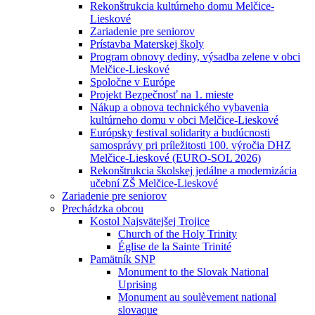
Rekonštrukcia kultúrneho domu Melčice-
Lieskové
Zariadenie pre seniorov
Prístavba Materskej školy
Program obnovy dediny, výsadba zelene v obci
Melčice-Lieskové
Spoločne v Európe
Projekt Bezpečnosť na 1. mieste
Nákup a obnova technického vybavenia
kultúrneho domu v obci Melčice-Lieskové
Európsky festival solidarity a budúcnosti
samosprávy pri príležitosti 100. výročia DHZ
Melčice-Lieskové (EURO-SOL 2026)
Rekonštrukcia školskej jedálne a modernizácia
učební ZŠ Melčice-Lieskové
Zariadenie pre seniorov
Prechádzka obcou
Kostol Najsvätejšej Trojice
Church of the Holy Trinity
Église de la Sainte Trinité
Pamätník SNP
Monument to the Slovak National
Uprising
Monument au soulèvement national
slovaque