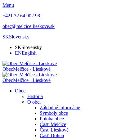
Menu
+421 32 64 902 98
obec@melcice-lieskove.sk
SK
Slovensky
SK
Slovensky
EN
English
Obec
Melčice - Lieskové
Obec
Melčice - Lieskové
Obec
História
O obci
Základné informácie
Symboly obce
Poloha obce
Časť Melčice
Časť Lieskové
Časť Dolina