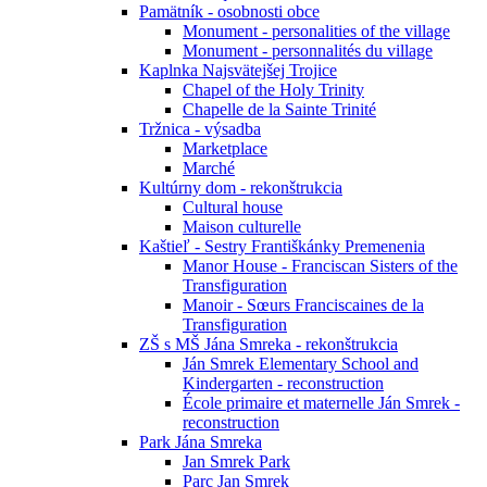
Pamätník - osobnosti obce
Monument - personalities of the village
Monument - personnalités du village
Kaplnka Najsvätejšej Trojice
Chapel of the Holy Trinity
Chapelle de la Sainte Trinité
Tržnica - výsadba
Marketplace
Marché
Kultúrny dom - rekonštrukcia
Cultural house
Maison culturelle
Kaštieľ - Sestry Františkánky Premenenia
Manor House - Franciscan Sisters of the
Transfiguration
Manoir - Sœurs Franciscaines de la
Transfiguration
ZŠ s MŠ Jána Smreka - rekonštrukcia
Ján Smrek Elementary School and
Kindergarten - reconstruction
École primaire et maternelle Ján Smrek -
reconstruction
Park Jána Smreka
Jan Smrek Park
Parc Jan Smrek