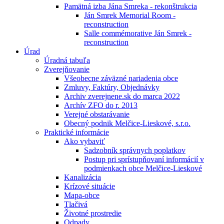
Pamätná izba Jána Smreka - rekonštrukcia
Ján Smrek Memorial Room -
reconstruction
Salle commémorative Ján Smrek -
reconstruction
Úrad
Úradná tabuľa
Zverejňovanie
Všeobecne záväzné nariadenia obce
Zmluvy, Faktúry, Objednávky
Archiv zverejnene.sk do marca 2022
Archív ZFO do r. 2013
Verejné obstarávanie
Obecný podnik Melčice-Lieskové, s.r.o.
Praktické informácie
Ako vybaviť
Sadzobník správnych poplatkov
Postup pri sprístupňovaní informácií v
podmienkach obce Melčice-Lieskové
Kanalizácia
Krízové situácie
Mapa-obce
Tlačivá
Životné prostredie
Odpady