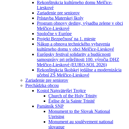
Rekonštrukcia kultúrneho domu Melčice-
Lieskové
Zariadenie pre seniorov
Prístavba Materskej školy
Program obnovy dediny, výsadba zelene v obci
Melčice-Lieskové
Spoločne v Európe
Projekt Bezpečnosť na 1. mieste
Nákup a obnova technického vybavenia
kultúrneho domu v obci Melčice-Lieskové
Európsky festival solidarity a budúcnosti
samosprávy pri príležitosti 100. výročia DHZ
Melčice-Lieskové (EURO-SOL 2026)
Rekonštrukcia školskej jedálne a modernizácia
učební ZŠ Melčice-Lieskové
Zariadenie pre seniorov
Prechádzka obcou
Kostol Najsvätejšej Trojice
Church of the Holy Trinity
Église de la Sainte Trinité
Pamätník SNP
Monument to the Slovak National
Uprising
Monument au soulèvement national
slovaque