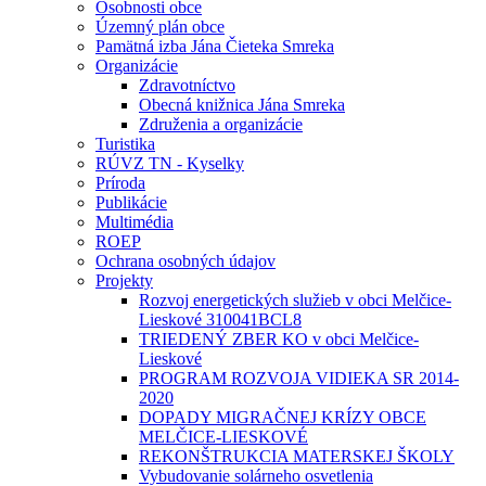
Osobnosti obce
Územný plán obce
Pamätná izba Jána Čieteka Smreka
Organizácie
Zdravotníctvo
Obecná knižnica Jána Smreka
Združenia a organizácie
Turistika
RÚVZ TN - Kyselky
Príroda
Publikácie
Multimédia
ROEP
Ochrana osobných údajov
Projekty
Rozvoj energetických služieb v obci Melčice-
Lieskové 310041BCL8
TRIEDENÝ ZBER KO v obci Melčice-
Lieskové
PROGRAM ROZVOJA VIDIEKA SR 2014-
2020
DOPADY MIGRAČNEJ KRÍZY OBCE
MELČICE-LIESKOVÉ
REKONŠTRUKCIA MATERSKEJ ŠKOLY
Vybudovanie solárneho osvetlenia