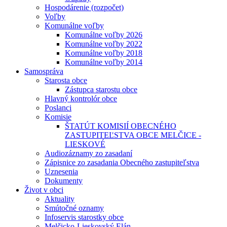
Hospodárenie (rozpočet)
Voľby
Komunálne voľby
Komunálne voľby 2026
Komunálne voľby 2022
Komunálne voľby 2018
Komunálne voľby 2014
Samospráva
Starosta obce
Zástupca starostu obce
Hlavný kontrolór obce
Poslanci
Komisie
ŠTATÚT KOMISIÍ OBECNÉHO
ZASTUPITEĽSTVA OBCE MELČICE -
LIESKOVÉ
Audiozáznamy zo zasadaní
Zápisnice zo zasadania Obecného zastupiteľstva
Uznesenia
Dokumenty
Život v obci
Aktuality
Smútočné oznamy
Infoservis starostky obce
Melčicko-Lieskovský Elán