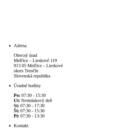
Adresa
Obecný úrad
Melčice – Lieskové 119
913 05 Melčice – Lieskové
okres Trenčín
Slovenská republika
Úradné hodiny
Po:
07:30 - 15:30
Ut:
Nestránkový deň
St:
07:30 - 17:30
Št:
07:30 - 15:30
Pi:
07:30 - 13:30
Kontakt