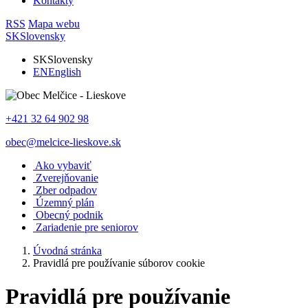
Kontakty
RSS
Mapa webu
SK
Slovensky
SK
Slovensky
EN
English
+421 32 64 902 98
obec@melcice-lieskove.sk
Ako vybaviť
Zverejňovanie
Zber odpadov
Územný plán
Obecný podnik
Zariadenie pre seniorov
Úvodná stránka
Pravidlá pre používanie súborov cookie
Pravidlá pre používanie