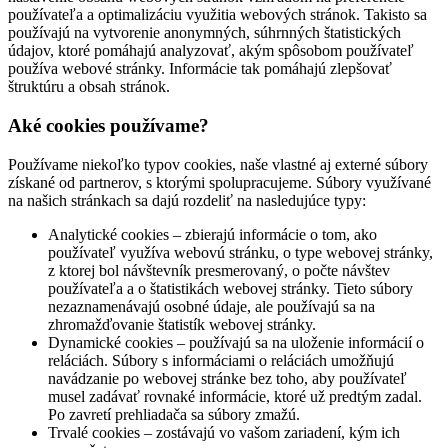
používateľa a optimalizáciu využitia webových stránok. Takisto sa
používajú na vytvorenie anonymných, súhrnných štatistických
údajov, ktoré pomáhajú analyzovať, akým spôsobom používateľ
používa webové stránky. Informácie tak pomáhajú zlepšovať
štruktúru a obsah stránok.
Aké cookies používame?
Používame niekoľko typov cookies, naše vlastné aj externé súbory
získané od partnerov, s ktorými spolupracujeme. Súbory využívané
na našich stránkach sa dajú rozdeliť na nasledujúce typy:
Analytické cookies – zbierajú informácie o tom, ako
používateľ využíva webovú stránku, o type webovej stránky,
z ktorej bol návštevník presmerovaný, o počte návštev
používateľa a o štatistikách webovej stránky. Tieto súbory
nezaznamenávajú osobné údaje, ale používajú sa na
zhromažďovanie štatistík webovej stránky.
Dynamické cookies – používajú sa na uloženie informácií o
reláciách. Súbory s informáciami o reláciách umožňujú
navádzanie po webovej stránke bez toho, aby používateľ
musel zadávať rovnaké informácie, ktoré už predtým zadal.
Po zavretí prehliadača sa súbory zmažú.
Trvalé cookies – zostávajú vo vašom zariadení, kým ich