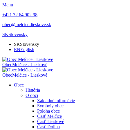
Menu
+421 32 64 902 98
obec@melcice-lieskove.sk
SK
Slovensky
SK
Slovensky
EN
English
Obec
Melčice - Lieskové
Obec
Melčice - Lieskové
Obec
História
O obci
Základné informácie
Symboly obce
Poloha obce
Časť Melčice
Časť Lieskové
Časť Dolina