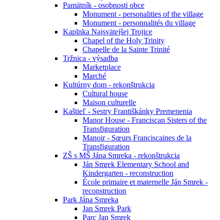
Pamätník - osobnosti obce
Monument - personalities of the village
Monument - personnalités du village
Kaplnka Najsvätejšej Trojice
Chapel of the Holy Trinity
Chapelle de la Sainte Trinité
Tržnica - výsadba
Marketplace
Marché
Kultúrny dom - rekonštrukcia
Cultural house
Maison culturelle
Kaštieľ - Sestry Františkánky Premenenia
Manor House - Franciscan Sisters of the
Transfiguration
Manoir - Sœurs Franciscaines de la
Transfiguration
ZŠ s MŠ Jána Smreka - rekonštrukcia
Ján Smrek Elementary School and
Kindergarten - reconstruction
École primaire et maternelle Ján Smrek -
reconstruction
Park Jána Smreka
Jan Smrek Park
Parc Jan Smrek