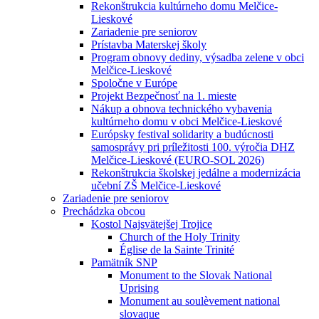
Rekonštrukcia kultúrneho domu Melčice-
Lieskové
Zariadenie pre seniorov
Prístavba Materskej školy
Program obnovy dediny, výsadba zelene v obci
Melčice-Lieskové
Spoločne v Európe
Projekt Bezpečnosť na 1. mieste
Nákup a obnova technického vybavenia
kultúrneho domu v obci Melčice-Lieskové
Európsky festival solidarity a budúcnosti
samosprávy pri príležitosti 100. výročia DHZ
Melčice-Lieskové (EURO-SOL 2026)
Rekonštrukcia školskej jedálne a modernizácia
učební ZŠ Melčice-Lieskové
Zariadenie pre seniorov
Prechádzka obcou
Kostol Najsvätejšej Trojice
Church of the Holy Trinity
Église de la Sainte Trinité
Pamätník SNP
Monument to the Slovak National
Uprising
Monument au soulèvement national
slovaque