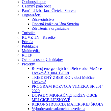
Osobnosti obce
Územný plán obce
Pamätná izba Jána Čieteka Smreka
Organizácie
Zdravotníctvo
Obecná knižnica Jána Smreka
Združenia a organizácie
Turistika
RÚVZ TN - Kyselky
Príroda
Publikácie
Multimédia
ROEP
Ochrana osobných údajov
Projekty
Rozvoj energetických služieb v obci Melčice-
Lieskové 310041BCL8
TRIEDENÝ ZBER KO v obci Melčice-
Lieskové
PROGRAM ROZVOJA VIDIEKA SR 2014-
2020
DOPADY MIGRAČNEJ KRÍZY OBCE
MELČICE-LIESKOVÉ
REKONŠTRUKCIA MATERSKEJ ŠKOLY
Vybudovanie solárneho osvetlenia