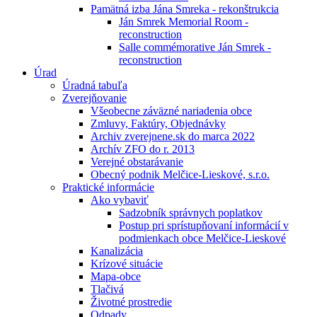
Pamätná izba Jána Smreka - rekonštrukcia
Ján Smrek Memorial Room -
reconstruction
Salle commémorative Ján Smrek -
reconstruction
Úrad
Úradná tabuľa
Zverejňovanie
Všeobecne záväzné nariadenia obce
Zmluvy, Faktúry, Objednávky
Archiv zverejnene.sk do marca 2022
Archív ZFO do r. 2013
Verejné obstarávanie
Obecný podnik Melčice-Lieskové, s.r.o.
Praktické informácie
Ako vybaviť
Sadzobník správnych poplatkov
Postup pri sprístupňovaní informácií v
podmienkach obce Melčice-Lieskové
Kanalizácia
Krízové situácie
Mapa-obce
Tlačivá
Životné prostredie
Odpady