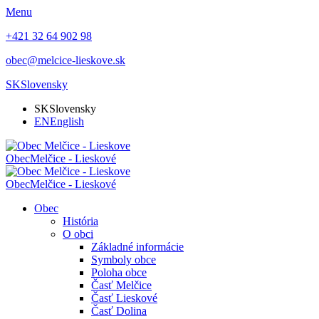
Menu
+421 32 64 902 98
obec@melcice-lieskove.sk
SK
Slovensky
SK
Slovensky
EN
English
Obec
Melčice - Lieskové
Obec
Melčice - Lieskové
Obec
História
O obci
Základné informácie
Symboly obce
Poloha obce
Časť Melčice
Časť Lieskové
Časť Dolina