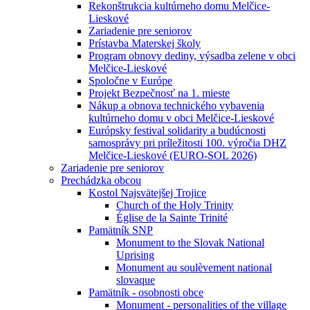
Rekonštrukcia kultúrneho domu Melčice-
Lieskové
Zariadenie pre seniorov
Prístavba Materskej školy
Program obnovy dediny, výsadba zelene v obci
Melčice-Lieskové
Spoločne v Európe
Projekt Bezpečnosť na 1. mieste
Nákup a obnova technického vybavenia
kultúrneho domu v obci Melčice-Lieskové
Európsky festival solidarity a budúcnosti
samosprávy pri príležitosti 100. výročia DHZ
Melčice-Lieskové (EURO-SOL 2026)
Zariadenie pre seniorov
Prechádzka obcou
Kostol Najsvätejšej Trojice
Church of the Holy Trinity
Église de la Sainte Trinité
Pamätník SNP
Monument to the Slovak National
Uprising
Monument au soulèvement national
slovaque
Pamätník - osobnosti obce
Monument - personalities of the village