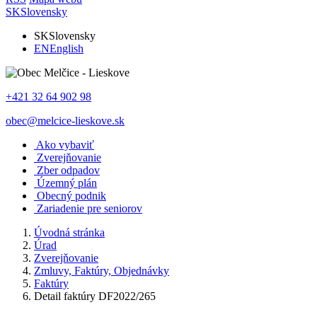
SK
Slovensky
SK
Slovensky
EN
English
+421 32 64 902 98
obec@melcice-lieskove.sk
Ako vybaviť
Zverejňovanie
Zber odpadov
Územný plán
Obecný podnik
Zariadenie pre seniorov
Úvodná stránka
Úrad
Zverejňovanie
Zmluvy, Faktúry, Objednávky
Faktúry
Detail faktúry DF2022/265