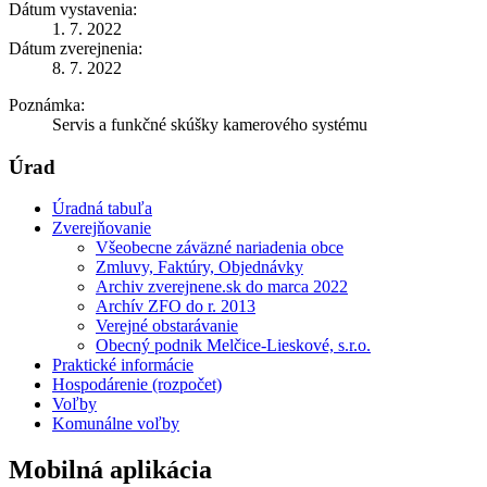
Dátum vystavenia:
1. 7. 2022
Dátum zverejnenia:
8. 7. 2022
Poznámka:
Servis a funkčné skúšky kamerového systému
Úrad
Úradná tabuľa
Zverejňovanie
Všeobecne záväzné nariadenia obce
Zmluvy, Faktúry, Objednávky
Archiv zverejnene.sk do marca 2022
Archív ZFO do r. 2013
Verejné obstarávanie
Obecný podnik Melčice-Lieskové, s.r.o.
Praktické informácie
Hospodárenie (rozpočet)
Voľby
Komunálne voľby
Mobilná aplikácia