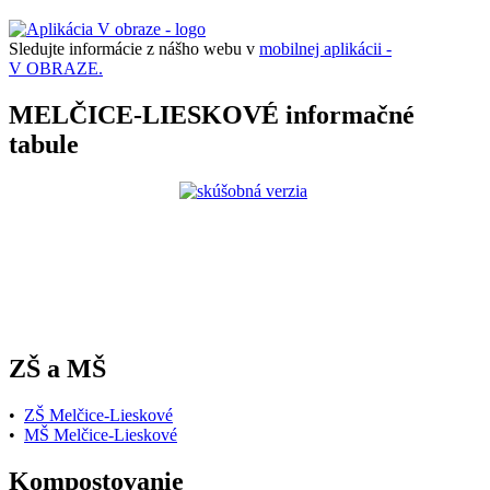
Sledujte informácie z nášho webu v
mobilnej aplikácii -
V OBRAZE.
MELČICE-LIESKOVÉ informačné
tabule
ZŠ a MŠ
•
ZŠ Melčice-Lieskové
•
MŠ Melčice-Lieskové
Kompostovanie