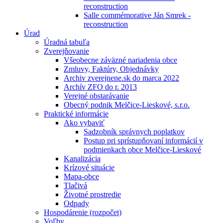
reconstruction
Salle commémorative Ján Smrek -
reconstruction
Úrad
Úradná tabuľa
Zverejňovanie
Všeobecne záväzné nariadenia obce
Zmluvy, Faktúry, Objednávky
Archiv zverejnene.sk do marca 2022
Archív ZFO do r. 2013
Verejné obstarávanie
Obecný podnik Melčice-Lieskové, s.r.o.
Praktické informácie
Ako vybaviť
Sadzobník správnych poplatkov
Postup pri sprístupňovaní informácií v
podmienkach obce Melčice-Lieskové
Kanalizácia
Krízové situácie
Mapa-obce
Tlačivá
Životné prostredie
Odpady
Hospodárenie (rozpočet)
Voľby