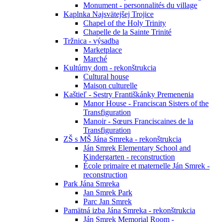
Monument - personnalités du village
Kaplnka Najsvätejšej Trojice
Chapel of the Holy Trinity
Chapelle de la Sainte Trinité
Tržnica - výsadba
Marketplace
Marché
Kultúrny dom - rekonštrukcia
Cultural house
Maison culturelle
Kaštieľ - Sestry Františkánky Premenenia
Manor House - Franciscan Sisters of the
Transfiguration
Manoir - Sœurs Franciscaines de la
Transfiguration
ZŠ s MŠ Jána Smreka - rekonštrukcia
Ján Smrek Elementary School and
Kindergarten - reconstruction
École primaire et maternelle Ján Smrek -
reconstruction
Park Jána Smreka
Jan Smrek Park
Parc Jan Smrek
Pamätná izba Jána Smreka - rekonštrukcia
Ján Smrek Memorial Room -