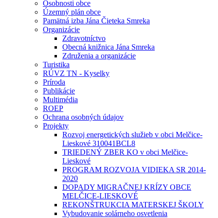
Osobnosti obce
Územný plán obce
Pamätná izba Jána Čieteka Smreka
Organizácie
Zdravotníctvo
Obecná knižnica Jána Smreka
Združenia a organizácie
Turistika
RÚVZ TN - Kyselky
Príroda
Publikácie
Multimédia
ROEP
Ochrana osobných údajov
Projekty
Rozvoj energetických služieb v obci Melčice-
Lieskové 310041BCL8
TRIEDENÝ ZBER KO v obci Melčice-
Lieskové
PROGRAM ROZVOJA VIDIEKA SR 2014-
2020
DOPADY MIGRAČNEJ KRÍZY OBCE
MELČICE-LIESKOVÉ
REKONŠTRUKCIA MATERSKEJ ŠKOLY
Vybudovanie solárneho osvetlenia