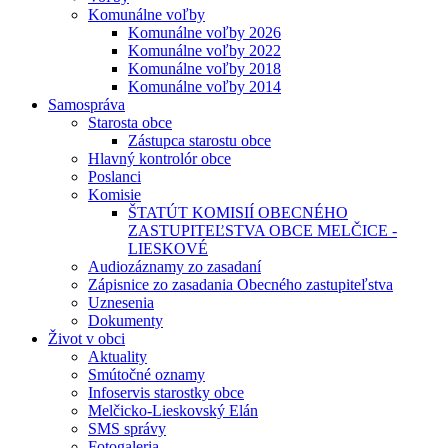
Komunálne voľby
Komunálne voľby 2026
Komunálne voľby 2022
Komunálne voľby 2018
Komunálne voľby 2014
Samospráva
Starosta obce
Zástupca starostu obce
Hlavný kontrolór obce
Poslanci
Komisie
ŠTATÚT KOMISIÍ OBECNÉHO
ZASTUPITEĽSTVA OBCE MELČICE -
LIESKOVÉ
Audiozáznamy zo zasadaní
Zápisnice zo zasadania Obecného zastupiteľstva
Uznesenia
Dokumenty
Život v obci
Aktuality
Smútočné oznamy
Infoservis starostky obce
Melčicko-Lieskovský Elán
SMS správy
Fotogaleria