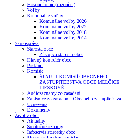
Hospodárenie (rozpočet)
Voľby
Komunálne voľby
Komunálne voľby 2026
Komunálne voľby 2022
Komunálne voľby 2018
Komunálne voľby 2014
Samospráva
Starosta obce
Zástupca starostu obce
Hlavný kontrolór obce
Poslanci
Komisie
ŠTATÚT KOMISIÍ OBECNÉHO
ZASTUPITEĽSTVA OBCE MELČICE -
LIESKOVÉ
Audiozáznamy zo zasadaní
Zápisnice zo zasadania Obecného zastupiteľstva
Uznesenia
Dokumenty
Život v obci
Aktuality
Smútočné oznamy
Infoservis starostky obce
Melčicko-Lieskovský Elán