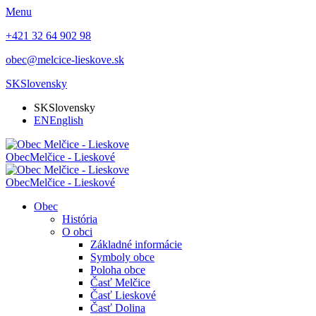
Menu
+421 32 64 902 98
obec@melcice-lieskove.sk
SK
Slovensky
SK
Slovensky
EN
English
Obec
Melčice - Lieskové
Obec
Melčice - Lieskové
Obec
História
O obci
Základné informácie
Symboly obce
Poloha obce
Časť Melčice
Časť Lieskové
Časť Dolina