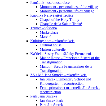
Pamätník - osobnosti obce
Monument - personalities of the village
Monument - personnalités du village
Kaplnka Najsvätejšej Trojice
Chapel of the Holy Trinity
Chapelle de la Sainte Trinité
Tržnica - výsadba
Marketplace
Marché
Kultúrny dom - rekonštrukcia
Cultural house
Maison culturelle
Kaštieľ - Sestry Františkánky Premenenia
Manor House - Franciscan Sisters of the
Transfiguration
Manoir - Sœurs Franciscaines de la
Transfiguration
ZŠ s MŠ Jána Smreka - rekonštrukcia
Ján Smrek Elementary School and
Kindergarten - reconstruction
École primaire et maternelle Ján Smrek -
reconstruction
Park Jána Smreka
Jan Smrek Park
Parc Jan Smrek