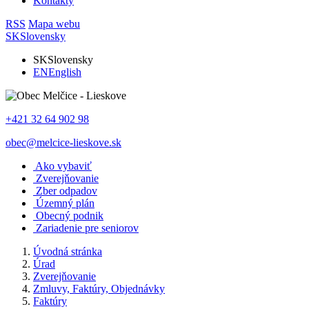
Kontakty
RSS
Mapa webu
SK
Slovensky
SK
Slovensky
EN
English
+421 32 64 902 98
obec@melcice-lieskove.sk
Ako vybaviť
Zverejňovanie
Zber odpadov
Územný plán
Obecný podnik
Zariadenie pre seniorov
Úvodná stránka
Úrad
Zverejňovanie
Zmluvy, Faktúry, Objednávky
Faktúry