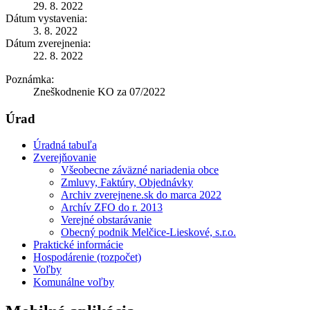
29. 8. 2022
Dátum vystavenia:
3. 8. 2022
Dátum zverejnenia:
22. 8. 2022
Poznámka:
Zneškodnenie KO za 07/2022
Úrad
Úradná tabuľa
Zverejňovanie
Všeobecne záväzné nariadenia obce
Zmluvy, Faktúry, Objednávky
Archiv zverejnene.sk do marca 2022
Archív ZFO do r. 2013
Verejné obstarávanie
Obecný podnik Melčice-Lieskové, s.r.o.
Praktické informácie
Hospodárenie (rozpočet)
Voľby
Komunálne voľby