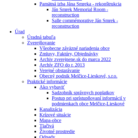
Pamätná izba Jána Smreka - rekonštrukcia
Ján Smrek Memorial Room -
reconstruction
Salle commémorative Ján Smrek -
reconstruction
Úrad
Úradná tabuľa
Zverejňovanie
Všeobecne záväzné nariadenia obce
Zmluvy, Faktúry, Objednávky
Archiv zverejnene.sk do marca 2022
Archív ZFO do r. 2013
Verejné obstarávanie
Obecný podnik Melčice-Lieskové, s.r.o.
Praktické informácie
Ako vybaviť
Sadzobník správnych poplatkov
Postup pri sprístupňovaní informácií v
podmienkach obce Melčice-Lieskové
Kanalizácia
Krízové situácie
Mapa-obce
Tlačivá
Životné prostredie
Odpady