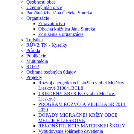
Osobnosti obce
Územný plán obce
Pamätná izba Jána Čieteka Smreka
Organizácie
Zdravotníctvo
Obecná knižnica Jána Smreka
Združenia a organizácie
Turistika
RÚVZ TN - Kyselky
Príroda
Publikácie
Multimédia
ROEP
Ochrana osobných údajov
Projekty
Rozvoj energetických služieb v obci Melčice-
Lieskové 310041BCL8
TRIEDENÝ ZBER KO v obci Melčice-
Lieskové
PROGRAM ROZVOJA VIDIEKA SR 2014-
2020
DOPADY MIGRAČNEJ KRÍZY OBCE
MELČICE-LIESKOVÉ
REKONŠTRUKCIA MATERSKEJ ŠKOLY
Vybudovanie solárneho osvetlenia