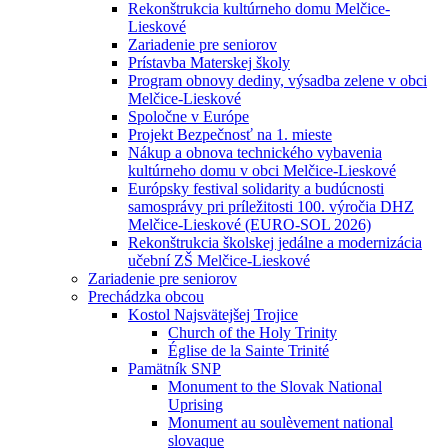
Rekonštrukcia kultúrneho domu Melčice-
Lieskové
Zariadenie pre seniorov
Prístavba Materskej školy
Program obnovy dediny, výsadba zelene v obci
Melčice-Lieskové
Spoločne v Európe
Projekt Bezpečnosť na 1. mieste
Nákup a obnova technického vybavenia
kultúrneho domu v obci Melčice-Lieskové
Európsky festival solidarity a budúcnosti
samosprávy pri príležitosti 100. výročia DHZ
Melčice-Lieskové (EURO-SOL 2026)
Rekonštrukcia školskej jedálne a modernizácia
učební ZŠ Melčice-Lieskové
Zariadenie pre seniorov
Prechádzka obcou
Kostol Najsvätejšej Trojice
Church of the Holy Trinity
Église de la Sainte Trinité
Pamätník SNP
Monument to the Slovak National
Uprising
Monument au soulèvement national
slovaque