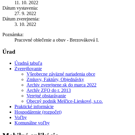
11. 10. 2022
Dátum vystavenia:
27. 9. 2022
Dátum zverejnenia:
3. 10. 2022
Poznámka:
Pracovné oblečenie a obuv - Brezováková I.
Úrad
Úradná tabuľa
Zverejňovanie
Všeobecne záväzné nariadenia obce
Zmluvy, Faktúry, Objednávky
Archiv zverejnene.sk do marca 2022
Archív ZFO do r. 2013
Verejné obstarávanie
Obecný podnik Melčice-Lieskové, s.r.o.
Praktické informácie
Hospodárenie (rozpočet)
Voľby
Komunálne voľby