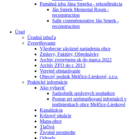
Pamätná izba Jána Smreka - rekonštrukcia
Ján Smrek Memorial Room -
reconstruction
Salle commémorative Ján Smrek -
reconstruction
Úrad
Úradná tabuľa
Zverejňovanie
Všeobecne záväzné nariadenia obce
Zmluvy, Faktúry, Objednávky
Archiv zverejnene.sk do marca 2022
Archív ZFO do r. 2013
Verejné obstarávanie
Obecný podnik Melčice-Lieskové, s.r.o.
Praktické informácie
Ako vybaviť
Sadzobník správnych poplatkov
Postup pri sprístupňovaní informácií v
podmienkach obce Melčice-Lieskové
Kanalizácia
Krízové situácie
Mapa-obce
Tlačivá
Životné prostredie
Odpady