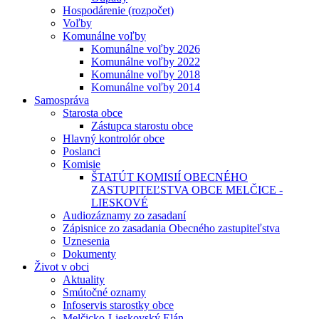
Hospodárenie (rozpočet)
Voľby
Komunálne voľby
Komunálne voľby 2026
Komunálne voľby 2022
Komunálne voľby 2018
Komunálne voľby 2014
Samospráva
Starosta obce
Zástupca starostu obce
Hlavný kontrolór obce
Poslanci
Komisie
ŠTATÚT KOMISIÍ OBECNÉHO
ZASTUPITEĽSTVA OBCE MELČICE -
LIESKOVÉ
Audiozáznamy zo zasadaní
Zápisnice zo zasadania Obecného zastupiteľstva
Uznesenia
Dokumenty
Život v obci
Aktuality
Smútočné oznamy
Infoservis starostky obce
Melčicko-Lieskovský Elán