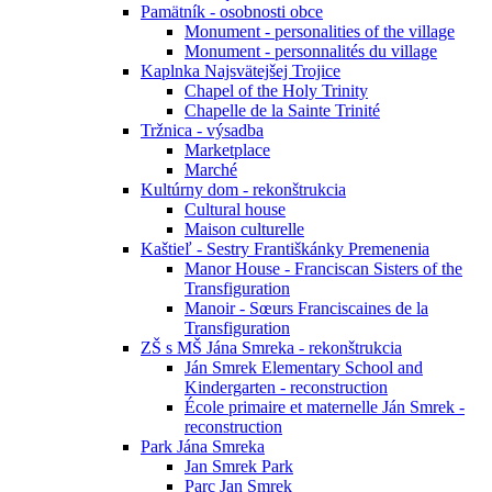
Pamätník - osobnosti obce
Monument - personalities of the village
Monument - personnalités du village
Kaplnka Najsvätejšej Trojice
Chapel of the Holy Trinity
Chapelle de la Sainte Trinité
Tržnica - výsadba
Marketplace
Marché
Kultúrny dom - rekonštrukcia
Cultural house
Maison culturelle
Kaštieľ - Sestry Františkánky Premenenia
Manor House - Franciscan Sisters of the
Transfiguration
Manoir - Sœurs Franciscaines de la
Transfiguration
ZŠ s MŠ Jána Smreka - rekonštrukcia
Ján Smrek Elementary School and
Kindergarten - reconstruction
École primaire et maternelle Ján Smrek -
reconstruction
Park Jána Smreka
Jan Smrek Park
Parc Jan Smrek