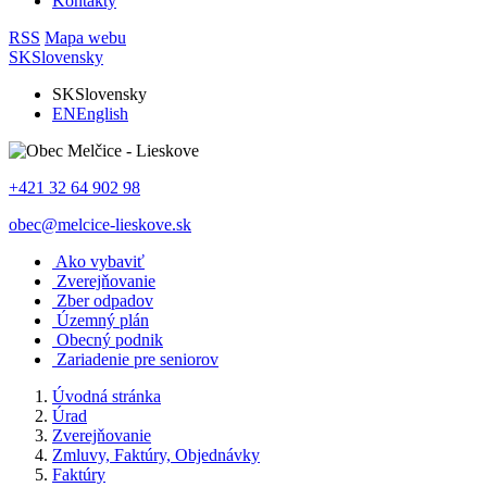
Kontakty
RSS
Mapa webu
SK
Slovensky
SK
Slovensky
EN
English
+421 32 64 902 98
obec@melcice-lieskove.sk
Ako vybaviť
Zverejňovanie
Zber odpadov
Územný plán
Obecný podnik
Zariadenie pre seniorov
Úvodná stránka
Úrad
Zverejňovanie
Zmluvy, Faktúry, Objednávky
Faktúry