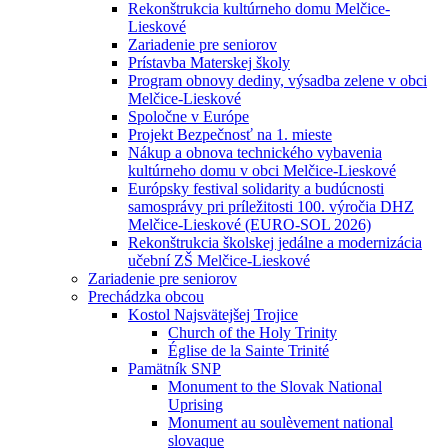
Rekonštrukcia kultúrneho domu Melčice-
Lieskové
Zariadenie pre seniorov
Prístavba Materskej školy
Program obnovy dediny, výsadba zelene v obci
Melčice-Lieskové
Spoločne v Európe
Projekt Bezpečnosť na 1. mieste
Nákup a obnova technického vybavenia
kultúrneho domu v obci Melčice-Lieskové
Európsky festival solidarity a budúcnosti
samosprávy pri príležitosti 100. výročia DHZ
Melčice-Lieskové (EURO-SOL 2026)
Rekonštrukcia školskej jedálne a modernizácia
učební ZŠ Melčice-Lieskové
Zariadenie pre seniorov
Prechádzka obcou
Kostol Najsvätejšej Trojice
Church of the Holy Trinity
Église de la Sainte Trinité
Pamätník SNP
Monument to the Slovak National
Uprising
Monument au soulèvement national
slovaque