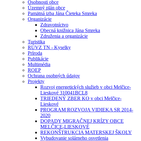
Osobnosti obce
Územný plán obce
Pamätná izba Jána Čieteka Smreka
Organizácie
Zdravotníctvo
Obecná knižnica Jána Smreka
Združenia a organizácie
Turistika
RÚVZ TN - Kyselky
Príroda
Publikácie
Multimédia
ROEP
Ochrana osobných údajov
Projekty
Rozvoj energetických služieb v obci Melčice-
Lieskové 310041BCL8
TRIEDENÝ ZBER KO v obci Melčice-
Lieskové
PROGRAM ROZVOJA VIDIEKA SR 2014-
2020
DOPADY MIGRAČNEJ KRÍZY OBCE
MELČICE-LIESKOVÉ
REKONŠTRUKCIA MATERSKEJ ŠKOLY
Vybudovanie solárneho osvetlenia