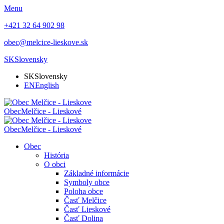
Menu
+421 32 64 902 98
obec@melcice-lieskove.sk
SK
Slovensky
SK
Slovensky
EN
English
Obec
Melčice - Lieskové
Obec
Melčice - Lieskové
Obec
História
O obci
Základné informácie
Symboly obce
Poloha obce
Časť Melčice
Časť Lieskové
Časť Dolina