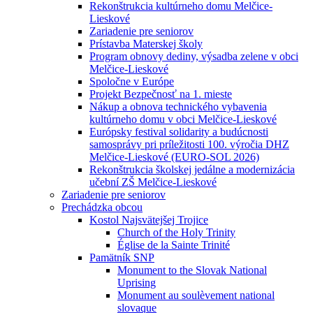
Rekonštrukcia kultúrneho domu Melčice-
Lieskové
Zariadenie pre seniorov
Prístavba Materskej školy
Program obnovy dediny, výsadba zelene v obci
Melčice-Lieskové
Spoločne v Európe
Projekt Bezpečnosť na 1. mieste
Nákup a obnova technického vybavenia
kultúrneho domu v obci Melčice-Lieskové
Európsky festival solidarity a budúcnosti
samosprávy pri príležitosti 100. výročia DHZ
Melčice-Lieskové (EURO-SOL 2026)
Rekonštrukcia školskej jedálne a modernizácia
učební ZŠ Melčice-Lieskové
Zariadenie pre seniorov
Prechádzka obcou
Kostol Najsvätejšej Trojice
Church of the Holy Trinity
Église de la Sainte Trinité
Pamätník SNP
Monument to the Slovak National
Uprising
Monument au soulèvement national
slovaque