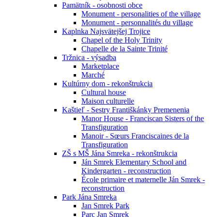
Pamätník - osobnosti obce
Monument - personalities of the village
Monument - personnalités du village
Kaplnka Najsvätejšej Trojice
Chapel of the Holy Trinity
Chapelle de la Sainte Trinité
Tržnica - výsadba
Marketplace
Marché
Kultúrny dom - rekonštrukcia
Cultural house
Maison culturelle
Kaštieľ - Sestry Františkánky Premenenia
Manor House - Franciscan Sisters of the
Transfiguration
Manoir - Sœurs Franciscaines de la
Transfiguration
ZŠ s MŠ Jána Smreka - rekonštrukcia
Ján Smrek Elementary School and
Kindergarten - reconstruction
École primaire et maternelle Ján Smrek -
reconstruction
Park Jána Smreka
Jan Smrek Park
Parc Jan Smrek