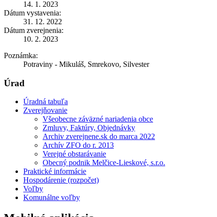
14. 1. 2023
Dátum vystavenia:
31. 12. 2022
Dátum zverejnenia:
10. 2. 2023
Poznámka:
Potraviny - Mikuláš, Smrekovo, Silvester
Úrad
Úradná tabuľa
Zverejňovanie
Všeobecne záväzné nariadenia obce
Zmluvy, Faktúry, Objednávky
Archiv zverejnene.sk do marca 2022
Archív ZFO do r. 2013
Verejné obstarávanie
Obecný podnik Melčice-Lieskové, s.r.o.
Praktické informácie
Hospodárenie (rozpočet)
Voľby
Komunálne voľby