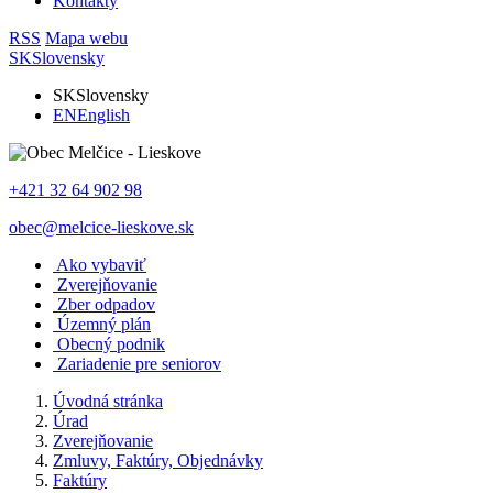
Kontakty
RSS
Mapa webu
SK
Slovensky
SK
Slovensky
EN
English
+421 32 64 902 98
obec@melcice-lieskove.sk
Ako vybaviť
Zverejňovanie
Zber odpadov
Územný plán
Obecný podnik
Zariadenie pre seniorov
Úvodná stránka
Úrad
Zverejňovanie
Zmluvy, Faktúry, Objednávky
Faktúry