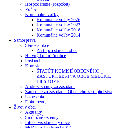
Hospodárenie (rozpočet)
Voľby
Komunálne voľby
Komunálne voľby 2026
Komunálne voľby 2022
Komunálne voľby 2018
Komunálne voľby 2014
Samospráva
Starosta obce
Zástupca starostu obce
Hlavný kontrolór obce
Poslanci
Komisie
ŠTATÚT KOMISIÍ OBECNÉHO
ZASTUPITEĽSTVA OBCE MELČICE -
LIESKOVÉ
Audiozáznamy zo zasadaní
Zápisnice zo zasadania Obecného zastupiteľstva
Uznesenia
Dokumenty
Život v obci
Aktuality
Smútočné oznamy
Infoservis starostky obce
Melčicko-Lieskovský Elán