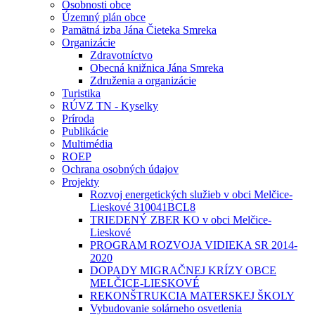
Osobnosti obce
Územný plán obce
Pamätná izba Jána Čieteka Smreka
Organizácie
Zdravotníctvo
Obecná knižnica Jána Smreka
Združenia a organizácie
Turistika
RÚVZ TN - Kyselky
Príroda
Publikácie
Multimédia
ROEP
Ochrana osobných údajov
Projekty
Rozvoj energetických služieb v obci Melčice-
Lieskové 310041BCL8
TRIEDENÝ ZBER KO v obci Melčice-
Lieskové
PROGRAM ROZVOJA VIDIEKA SR 2014-
2020
DOPADY MIGRAČNEJ KRÍZY OBCE
MELČICE-LIESKOVÉ
REKONŠTRUKCIA MATERSKEJ ŠKOLY
Vybudovanie solárneho osvetlenia