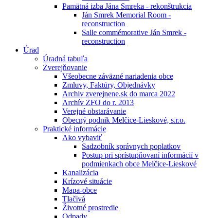
Pamätná izba Jána Smreka - rekonštrukcia
Ján Smrek Memorial Room -
reconstruction
Salle commémorative Ján Smrek -
reconstruction
Úrad
Úradná tabuľa
Zverejňovanie
Všeobecne záväzné nariadenia obce
Zmluvy, Faktúry, Objednávky
Archiv zverejnene.sk do marca 2022
Archív ZFO do r. 2013
Verejné obstarávanie
Obecný podnik Melčice-Lieskové, s.r.o.
Praktické informácie
Ako vybaviť
Sadzobník správnych poplatkov
Postup pri sprístupňovaní informácií v
podmienkach obce Melčice-Lieskové
Kanalizácia
Krízové situácie
Mapa-obce
Tlačivá
Životné prostredie
Odpady