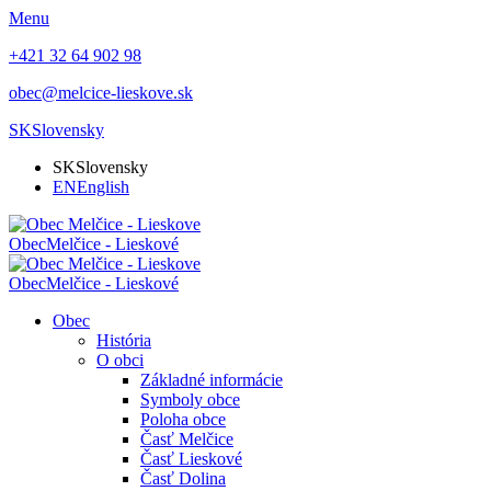
Menu
+421 32 64 902 98
obec@melcice-lieskove.sk
SK
Slovensky
SK
Slovensky
EN
English
Obec
Melčice - Lieskové
Obec
Melčice - Lieskové
Obec
História
O obci
Základné informácie
Symboly obce
Poloha obce
Časť Melčice
Časť Lieskové
Časť Dolina