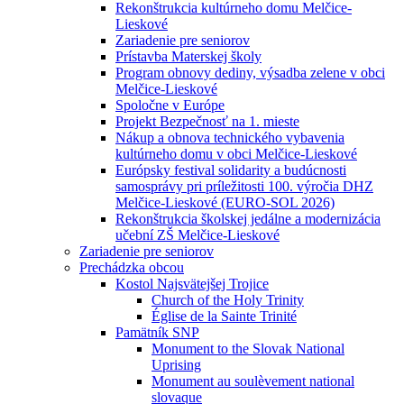
Rekonštrukcia kultúrneho domu Melčice-
Lieskové
Zariadenie pre seniorov
Prístavba Materskej školy
Program obnovy dediny, výsadba zelene v obci
Melčice-Lieskové
Spoločne v Európe
Projekt Bezpečnosť na 1. mieste
Nákup a obnova technického vybavenia
kultúrneho domu v obci Melčice-Lieskové
Európsky festival solidarity a budúcnosti
samosprávy pri príležitosti 100. výročia DHZ
Melčice-Lieskové (EURO-SOL 2026)
Rekonštrukcia školskej jedálne a modernizácia
učební ZŠ Melčice-Lieskové
Zariadenie pre seniorov
Prechádzka obcou
Kostol Najsvätejšej Trojice
Church of the Holy Trinity
Église de la Sainte Trinité
Pamätník SNP
Monument to the Slovak National
Uprising
Monument au soulèvement national
slovaque