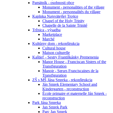
Pamätník - osobnosti obce
Monument - personalities of the village
Monument - personnalités du village
Kaplnka Najsvätejšej Trojice
Chapel of the Holy Trinity
Chapelle de la Sainte Trinité
Tržnica - výsadba
Marketplace
Marché
Kultúrny dom - rekonštrukcia
Cultural house
Maison culturelle
Kaštieľ - Sestry Františkánky Premenenia
Manor House - Franciscan Sisters of the
Transfiguration
Manoir - Sœurs Franciscaines de la
Transfiguration
ZŠ s MŠ Jána Smreka - rekonštrukcia
Ján Smrek Elementary School and
Kindergarten - reconstruction
École primaire et maternelle Ján Smrek -
reconstruction
Park Jána Smreka
Jan Smrek Park
Parc Jan Smrek