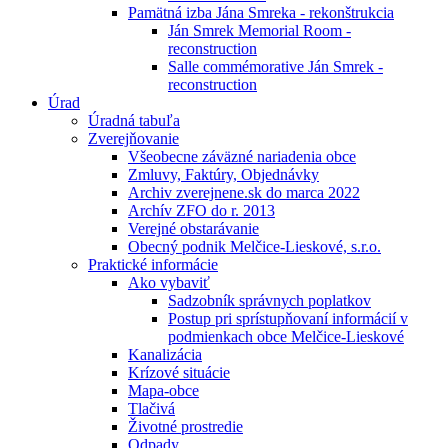
Pamätná izba Jána Smreka - rekonštrukcia
Ján Smrek Memorial Room -
reconstruction
Salle commémorative Ján Smrek -
reconstruction
Úrad
Úradná tabuľa
Zverejňovanie
Všeobecne záväzné nariadenia obce
Zmluvy, Faktúry, Objednávky
Archiv zverejnene.sk do marca 2022
Archív ZFO do r. 2013
Verejné obstarávanie
Obecný podnik Melčice-Lieskové, s.r.o.
Praktické informácie
Ako vybaviť
Sadzobník správnych poplatkov
Postup pri sprístupňovaní informácií v
podmienkach obce Melčice-Lieskové
Kanalizácia
Krízové situácie
Mapa-obce
Tlačivá
Životné prostredie
Odpady