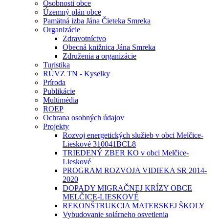
Osobnosti obce
Územný plán obce
Pamätná izba Jána Čieteka Smreka
Organizácie
Zdravotníctvo
Obecná knižnica Jána Smreka
Združenia a organizácie
Turistika
RÚVZ TN - Kyselky
Príroda
Publikácie
Multimédia
ROEP
Ochrana osobných údajov
Projekty
Rozvoj energetických služieb v obci Melčice-
Lieskové 310041BCL8
TRIEDENÝ ZBER KO v obci Melčice-
Lieskové
PROGRAM ROZVOJA VIDIEKA SR 2014-
2020
DOPADY MIGRAČNEJ KRÍZY OBCE
MELČICE-LIESKOVÉ
REKONŠTRUKCIA MATERSKEJ ŠKOLY
Vybudovanie solárneho osvetlenia