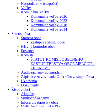
Hospodárenie (rozpočet)
Voľby
Komunálne voľby
Komunálne voľby 2026
Komunálne voľby 2022
Komunálne voľby 2018
Komunálne voľby 2014
Samospráva
Starosta obce
Zástupca starostu obce
Hlavný kontrolór obce
Poslanci
Komisie
ŠTATÚT KOMISIÍ OBECNÉHO
ZASTUPITEĽSTVA OBCE MELČICE -
LIESKOVÉ
Audiozáznamy zo zasadaní
Zápisnice zo zasadania Obecného zastupiteľstva
Uznesenia
Dokumenty
Život v obci
Aktuality
Smútočné oznamy
Infoservis starostky obce
Melčicko-Lieskovský Elán