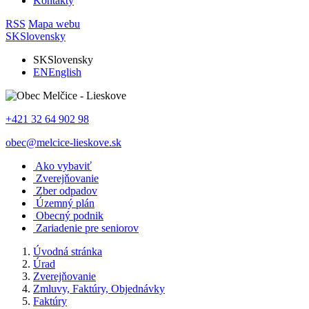
Kontakty
RSS
Mapa webu
SK
Slovensky
SK
Slovensky
EN
English
+421 32 64 902 98
obec@melcice-lieskove.sk
Ako vybaviť
Zverejňovanie
Zber odpadov
Územný plán
Obecný podnik
Zariadenie pre seniorov
Úvodná stránka
Úrad
Zverejňovanie
Zmluvy, Faktúry, Objednávky
Faktúry