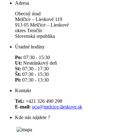
Adresa
Obecný úrad
Melčice – Lieskové 119
913 05 Melčice – Lieskové
okres Trenčín
Slovenská republika
Úradné hodiny
Po:
07:30 - 15:30
Ut:
Nestránkový deň
St:
07:30 - 17:30
Št:
07:30 - 15:30
Pi:
07:30 - 13:30
Kontakt
Tel.:
+421 326 490 298
E-mail:
ocu@melcice-lieskove.sk
Kde nás nájdete ?