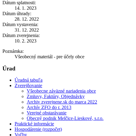
Dátum splatnosti:
14. 1. 2023
Dátum úhrady:
28. 12. 2022
Dátum vystavenia:
31. 12. 2022
Dátum zverejnenia:
10. 2. 2023
Poznámka:
Všeobecný materiál - pre účely obce
Úrad
Úradná tabuľa
Zverejňovanie
Všeobecne záväzné nariadenia obce
Zmluvy, Faktúry, Objednávky
Archiv zverejnene.sk do marca 2022
Archív ZFO do r. 2013
Verejné obstarávanie
Obecný podnik Melčice-Lieskové, s.r.o.
Praktické informácie
Hospodárenie (rozpočet)
Voľby