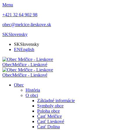
Menu
+421 32 64 902 98
obec@melcice-lieskove.sk
SK
Slovensky
SK
Slovensky
EN
English
Obec
Melčice - Lieskové
Obec
Melčice - Lieskové
Obec
História
O obci
Základné informácie
Symboly obce
Poloha obce
Časť Melčice
Časť Lieskové
Časť Dolina