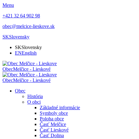
Menu
+421 32 64 902 98
obec@melcice-lieskove.sk
SK
Slovensky
SK
Slovensky
EN
English
Obec
Melčice - Lieskové
Obec
Melčice - Lieskové
Obec
História
O obci
Základné informácie
Symboly obce
Poloha obce
Časť Melčice
Časť Lieskové
Časť Dolina