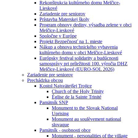
Rekonštrukcia kultúrneho domu Melčice-
Lieskové
Zariadenie pre seniorov
Prístavba Materskej školy
Program obnovy dediny, výsadba zelene v obci
Melčice-Lieskové
Spoločne v Európe
Projekt Bezpečnosť na 1. mieste
Nákup a obnova technického vybavenia
kultúrneho domu v obci Melčice-Lieskové
Európsky festival solidarity a budúcnosti
samosprávy pri príležitosti 100. výročia DHZ
Melčice-Lieskové (EURO-SOL 2026)
Zariadenie pre seniorov
Prechádzka obcou
Kostol Najsvätejšej Trojice
Church of the Holy Trinity
Église de la Sainte Trinité
Pamätník SNP
Monument to the Slovak National
Uprising
Monument au soulèvement national
slovaque
Pamätník - osobnosti obce
Monument - personalities of the village