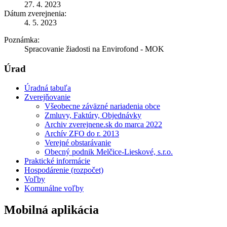
27. 4. 2023
Dátum zverejnenia:
4. 5. 2023
Poznámka:
Spracovanie žiadosti na Envirofond - MOK
Úrad
Úradná tabuľa
Zverejňovanie
Všeobecne záväzné nariadenia obce
Zmluvy, Faktúry, Objednávky
Archiv zverejnene.sk do marca 2022
Archív ZFO do r. 2013
Verejné obstarávanie
Obecný podnik Melčice-Lieskové, s.r.o.
Praktické informácie
Hospodárenie (rozpočet)
Voľby
Komunálne voľby
Mobilná aplikácia