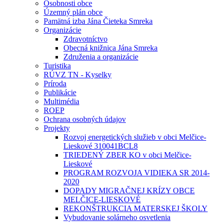
Osobnosti obce
Územný plán obce
Pamätná izba Jána Čieteka Smreka
Organizácie
Zdravotníctvo
Obecná knižnica Jána Smreka
Združenia a organizácie
Turistika
RÚVZ TN - Kyselky
Príroda
Publikácie
Multimédia
ROEP
Ochrana osobných údajov
Projekty
Rozvoj energetických služieb v obci Melčice-
Lieskové 310041BCL8
TRIEDENÝ ZBER KO v obci Melčice-
Lieskové
PROGRAM ROZVOJA VIDIEKA SR 2014-
2020
DOPADY MIGRAČNEJ KRÍZY OBCE
MELČICE-LIESKOVÉ
REKONŠTRUKCIA MATERSKEJ ŠKOLY
Vybudovanie solárneho osvetlenia