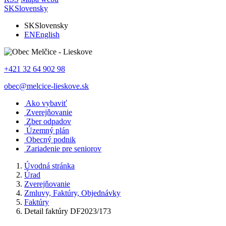
SK
Slovensky
SK
Slovensky
EN
English
+421 32 64 902 98
obec@melcice-lieskove.sk
Ako vybaviť
Zverejňovanie
Zber odpadov
Územný plán
Obecný podnik
Zariadenie pre seniorov
Úvodná stránka
Úrad
Zverejňovanie
Zmluvy, Faktúry, Objednávky
Faktúry
Detail faktúry DF2023/173