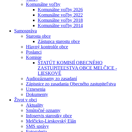
Komunálne voľby
Komunálne voľby 2026
Komunálne voľby 2022
Komunálne voľby 2018
Komunálne voľby 2014
Samospráva
Starosta obce
Zástupca starostu obce
Hlavný kontrolór obce
Poslanci
Komisie
ŠTATÚT KOMISIÍ OBECNÉHO
ZASTUPITEĽSTVA OBCE MELČICE -
LIESKOVÉ
Audiozáznamy zo zasadaní
Zápisnice zo zasadania Obecného zastupiteľstva
Uznesenia
Dokumenty
Život v obci
Aktuality
Smútočné oznamy
Infoservis starostky obce
Melčicko-Lieskovský Elán
SMS správy
Fotogaleria