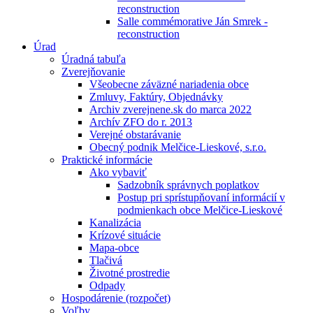
reconstruction
Salle commémorative Ján Smrek -
reconstruction
Úrad
Úradná tabuľa
Zverejňovanie
Všeobecne záväzné nariadenia obce
Zmluvy, Faktúry, Objednávky
Archiv zverejnene.sk do marca 2022
Archív ZFO do r. 2013
Verejné obstarávanie
Obecný podnik Melčice-Lieskové, s.r.o.
Praktické informácie
Ako vybaviť
Sadzobník správnych poplatkov
Postup pri sprístupňovaní informácií v
podmienkach obce Melčice-Lieskové
Kanalizácia
Krízové situácie
Mapa-obce
Tlačivá
Životné prostredie
Odpady
Hospodárenie (rozpočet)
Voľby