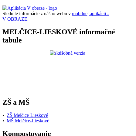
Sledujte informácie z nášho webu v
mobilnej aplikácii -
V OBRAZE.
MELČICE-LIESKOVÉ informačné
tabule
ZŠ a MŠ
•
ZŠ Melčice-Lieskové
•
MŠ Melčice-Lieskové
Kompostovanie