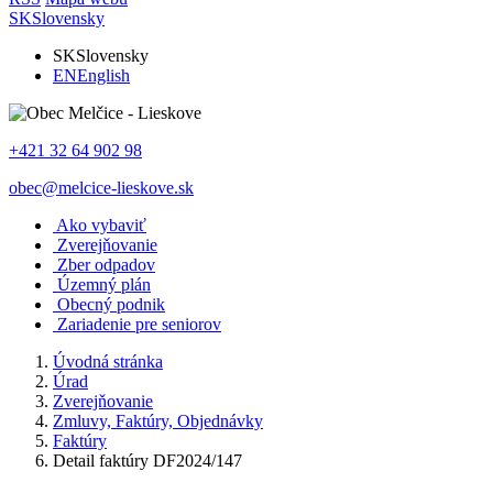
SK
Slovensky
SK
Slovensky
EN
English
+421 32 64 902 98
obec@melcice-lieskove.sk
Ako vybaviť
Zverejňovanie
Zber odpadov
Územný plán
Obecný podnik
Zariadenie pre seniorov
Úvodná stránka
Úrad
Zverejňovanie
Zmluvy, Faktúry, Objednávky
Faktúry
Detail faktúry DF2024/147