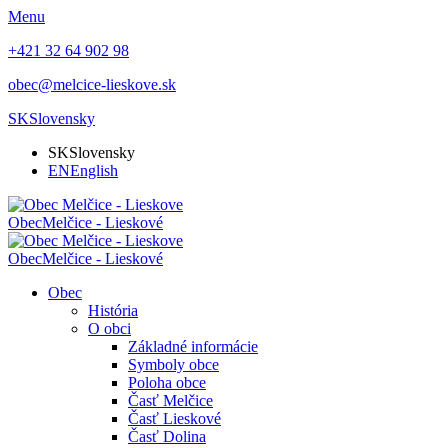
Menu
+421 32 64 902 98
obec@melcice-lieskove.sk
SK
Slovensky
SK
Slovensky
EN
English
Obec
Melčice - Lieskové
Obec
Melčice - Lieskové
Obec
História
O obci
Základné informácie
Symboly obce
Poloha obce
Časť Melčice
Časť Lieskové
Časť Dolina