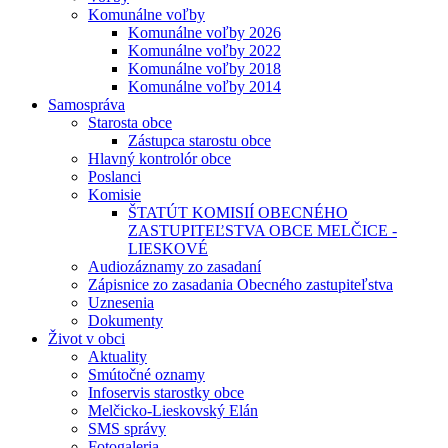
Komunálne voľby
Komunálne voľby 2026
Komunálne voľby 2022
Komunálne voľby 2018
Komunálne voľby 2014
Samospráva
Starosta obce
Zástupca starostu obce
Hlavný kontrolór obce
Poslanci
Komisie
ŠTATÚT KOMISIÍ OBECNÉHO
ZASTUPITEĽSTVA OBCE MELČICE -
LIESKOVÉ
Audiozáznamy zo zasadaní
Zápisnice zo zasadania Obecného zastupiteľstva
Uznesenia
Dokumenty
Život v obci
Aktuality
Smútočné oznamy
Infoservis starostky obce
Melčicko-Lieskovský Elán
SMS správy
Fotogaleria