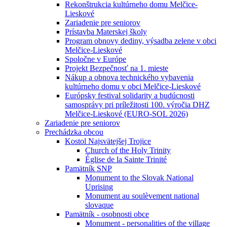
Rekonštrukcia kultúrneho domu Melčice-
Lieskové
Zariadenie pre seniorov
Prístavba Materskej školy
Program obnovy dediny, výsadba zelene v obci
Melčice-Lieskové
Spoločne v Európe
Projekt Bezpečnosť na 1. mieste
Nákup a obnova technického vybavenia
kultúrneho domu v obci Melčice-Lieskové
Európsky festival solidarity a budúcnosti
samosprávy pri príležitosti 100. výročia DHZ
Melčice-Lieskové (EURO-SOL 2026)
Zariadenie pre seniorov
Prechádzka obcou
Kostol Najsvätejšej Trojice
Church of the Holy Trinity
Église de la Sainte Trinité
Pamätník SNP
Monument to the Slovak National
Uprising
Monument au soulèvement national
slovaque
Pamätník - osobnosti obce
Monument - personalities of the village