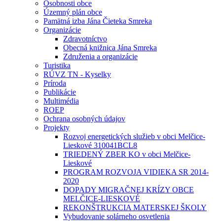
Osobnosti obce
Územný plán obce
Pamätná izba Jána Čieteka Smreka
Organizácie
Zdravotníctvo
Obecná knižnica Jána Smreka
Združenia a organizácie
Turistika
RÚVZ TN - Kyselky
Príroda
Publikácie
Multimédia
ROEP
Ochrana osobných údajov
Projekty
Rozvoj energetických služieb v obci Melčice-
Lieskové 310041BCL8
TRIEDENÝ ZBER KO v obci Melčice-
Lieskové
PROGRAM ROZVOJA VIDIEKA SR 2014-
2020
DOPADY MIGRAČNEJ KRÍZY OBCE
MELČICE-LIESKOVÉ
REKONŠTRUKCIA MATERSKEJ ŠKOLY
Vybudovanie solárneho osvetlenia