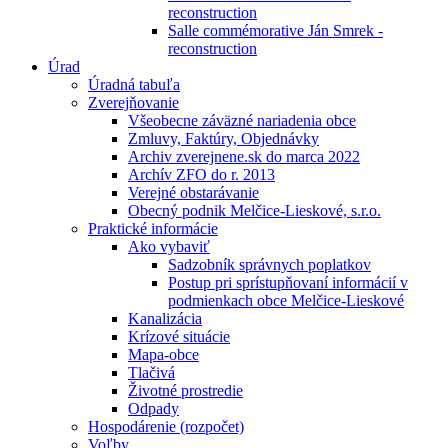
reconstruction
Salle commémorative Ján Smrek -
reconstruction
Úrad
Úradná tabuľa
Zverejňovanie
Všeobecne záväzné nariadenia obce
Zmluvy, Faktúry, Objednávky
Archiv zverejnene.sk do marca 2022
Archív ZFO do r. 2013
Verejné obstarávanie
Obecný podnik Melčice-Lieskové, s.r.o.
Praktické informácie
Ako vybaviť
Sadzobník správnych poplatkov
Postup pri sprístupňovaní informácií v
podmienkach obce Melčice-Lieskové
Kanalizácia
Krízové situácie
Mapa-obce
Tlačivá
Životné prostredie
Odpady
Hospodárenie (rozpočet)
Voľby