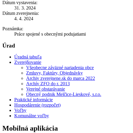
Dátum vystavenia:
31. 3. 2024
Dátum zverejnenia:
4. 4. 2024
Poznámka:
Práce spojené s obecnými podujatiami
Úrad
Úradná tabuľa
Zverejňovanie
Všeobecne záväzné nariadenia obce
Zmluvy, Faktúry, Objednávky
Archiv zverejnene.sk do marca 2022
Archív ZFO do r. 2013
Verejné obstarávanie
Obecný podnik Melčice-Lieskové, s.r.o.
Praktické informácie
Hospodárenie (rozpočet)
Voľby
Komunálne voľby
Mobilná aplikácia