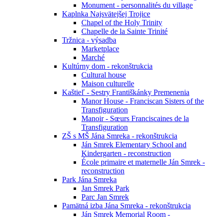
Monument - personnalités du village
Kaplnka Najsvätejšej Trojice
Chapel of the Holy Trinity
Chapelle de la Sainte Trinité
Tržnica - výsadba
Marketplace
Marché
Kultúrny dom - rekonštrukcia
Cultural house
Maison culturelle
Kaštieľ - Sestry Františkánky Premenenia
Manor House - Franciscan Sisters of the
Transfiguration
Manoir - Sœurs Franciscaines de la
Transfiguration
ZŠ s MŠ Jána Smreka - rekonštrukcia
Ján Smrek Elementary School and
Kindergarten - reconstruction
École primaire et maternelle Ján Smrek -
reconstruction
Park Jána Smreka
Jan Smrek Park
Parc Jan Smrek
Pamätná izba Jána Smreka - rekonštrukcia
Ján Smrek Memorial Room -