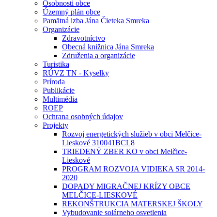
Osobnosti obce
Územný plán obce
Pamätná izba Jána Čieteka Smreka
Organizácie
Zdravotníctvo
Obecná knižnica Jána Smreka
Združenia a organizácie
Turistika
RÚVZ TN - Kyselky
Príroda
Publikácie
Multimédia
ROEP
Ochrana osobných údajov
Projekty
Rozvoj energetických služieb v obci Melčice-
Lieskové 310041BCL8
TRIEDENÝ ZBER KO v obci Melčice-
Lieskové
PROGRAM ROZVOJA VIDIEKA SR 2014-
2020
DOPADY MIGRAČNEJ KRÍZY OBCE
MELČICE-LIESKOVÉ
REKONŠTRUKCIA MATERSKEJ ŠKOLY
Vybudovanie solárneho osvetlenia