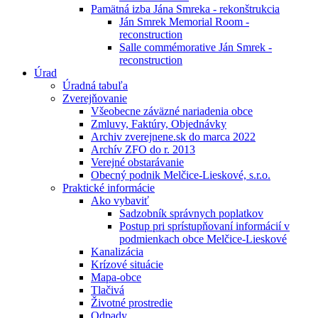
Pamätná izba Jána Smreka - rekonštrukcia
Ján Smrek Memorial Room -
reconstruction
Salle commémorative Ján Smrek -
reconstruction
Úrad
Úradná tabuľa
Zverejňovanie
Všeobecne záväzné nariadenia obce
Zmluvy, Faktúry, Objednávky
Archiv zverejnene.sk do marca 2022
Archív ZFO do r. 2013
Verejné obstarávanie
Obecný podnik Melčice-Lieskové, s.r.o.
Praktické informácie
Ako vybaviť
Sadzobník správnych poplatkov
Postup pri sprístupňovaní informácií v
podmienkach obce Melčice-Lieskové
Kanalizácia
Krízové situácie
Mapa-obce
Tlačivá
Životné prostredie
Odpady