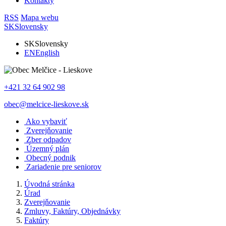
Kontakty
RSS
Mapa webu
SK
Slovensky
SK
Slovensky
EN
English
+421 32 64 902 98
obec@melcice-lieskove.sk
Ako vybaviť
Zverejňovanie
Zber odpadov
Územný plán
Obecný podnik
Zariadenie pre seniorov
Úvodná stránka
Úrad
Zverejňovanie
Zmluvy, Faktúry, Objednávky
Faktúry