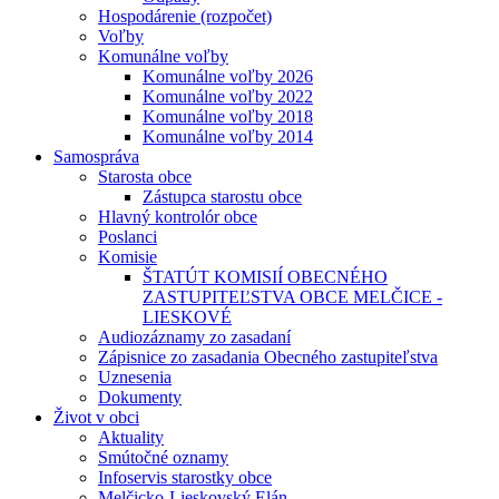
Hospodárenie (rozpočet)
Voľby
Komunálne voľby
Komunálne voľby 2026
Komunálne voľby 2022
Komunálne voľby 2018
Komunálne voľby 2014
Samospráva
Starosta obce
Zástupca starostu obce
Hlavný kontrolór obce
Poslanci
Komisie
ŠTATÚT KOMISIÍ OBECNÉHO
ZASTUPITEĽSTVA OBCE MELČICE -
LIESKOVÉ
Audiozáznamy zo zasadaní
Zápisnice zo zasadania Obecného zastupiteľstva
Uznesenia
Dokumenty
Život v obci
Aktuality
Smútočné oznamy
Infoservis starostky obce
Melčicko-Lieskovský Elán