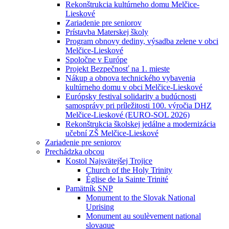
Rekonštrukcia kultúrneho domu Melčice-
Lieskové
Zariadenie pre seniorov
Prístavba Materskej školy
Program obnovy dediny, výsadba zelene v obci
Melčice-Lieskové
Spoločne v Európe
Projekt Bezpečnosť na 1. mieste
Nákup a obnova technického vybavenia
kultúrneho domu v obci Melčice-Lieskové
Európsky festival solidarity a budúcnosti
samosprávy pri príležitosti 100. výročia DHZ
Melčice-Lieskové (EURO-SOL 2026)
Rekonštrukcia školskej jedálne a modernizácia
učební ZŠ Melčice-Lieskové
Zariadenie pre seniorov
Prechádzka obcou
Kostol Najsvätejšej Trojice
Church of the Holy Trinity
Église de la Sainte Trinité
Pamätník SNP
Monument to the Slovak National
Uprising
Monument au soulèvement national
slovaque