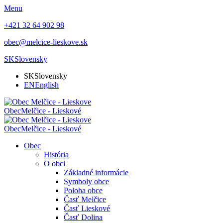
Menu
+421 32 64 902 98
obec@melcice-lieskove.sk
SK
Slovensky
SK
Slovensky
EN
English
Obec
Melčice - Lieskové
Obec
Melčice - Lieskové
Obec
História
O obci
Základné informácie
Symboly obce
Poloha obce
Časť Melčice
Časť Lieskové
Časť Dolina