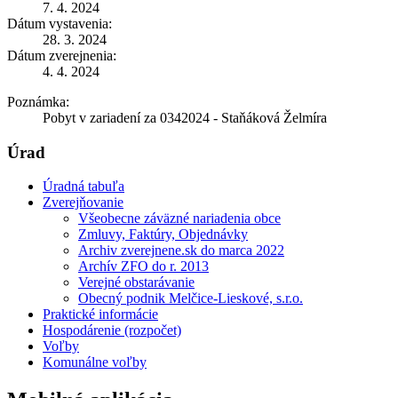
7. 4. 2024
Dátum vystavenia:
28. 3. 2024
Dátum zverejnenia:
4. 4. 2024
Poznámka:
Pobyt v zariadení za 0342024 - Staňáková Želmíra
Úrad
Úradná tabuľa
Zverejňovanie
Všeobecne záväzné nariadenia obce
Zmluvy, Faktúry, Objednávky
Archiv zverejnene.sk do marca 2022
Archív ZFO do r. 2013
Verejné obstarávanie
Obecný podnik Melčice-Lieskové, s.r.o.
Praktické informácie
Hospodárenie (rozpočet)
Voľby
Komunálne voľby