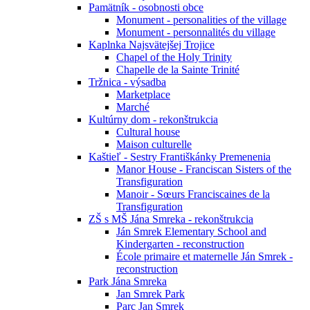
Pamätník - osobnosti obce
Monument - personalities of the village
Monument - personnalités du village
Kaplnka Najsvätejšej Trojice
Chapel of the Holy Trinity
Chapelle de la Sainte Trinité
Tržnica - výsadba
Marketplace
Marché
Kultúrny dom - rekonštrukcia
Cultural house
Maison culturelle
Kaštieľ - Sestry Františkánky Premenenia
Manor House - Franciscan Sisters of the
Transfiguration
Manoir - Sœurs Franciscaines de la
Transfiguration
ZŠ s MŠ Jána Smreka - rekonštrukcia
Ján Smrek Elementary School and
Kindergarten - reconstruction
École primaire et maternelle Ján Smrek -
reconstruction
Park Jána Smreka
Jan Smrek Park
Parc Jan Smrek