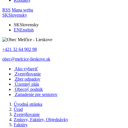
Kontakty
RSS
Mapa webu
SK
Slovensky
SK
Slovensky
EN
English
+421 32 64 902 98
obec@melcice-lieskove.sk
Ako vybaviť
Zverejňovanie
Zber odpadov
Územný plán
Obecný podnik
Zariadenie pre seniorov
Úvodná stránka
Úrad
Zverejňovanie
Zmluvy, Faktúry, Objednávky
Faktúry