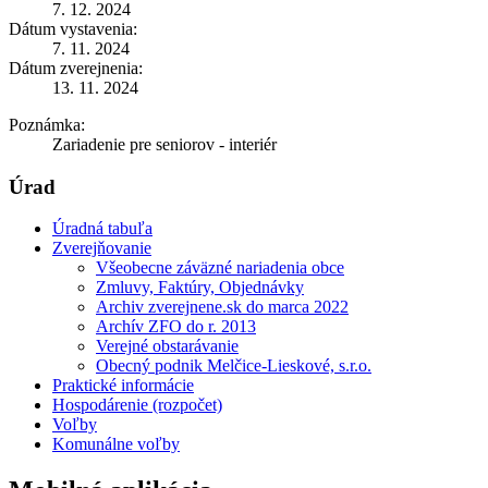
7. 12. 2024
Dátum vystavenia:
7. 11. 2024
Dátum zverejnenia:
13. 11. 2024
Poznámka:
Zariadenie pre seniorov - interiér
Úrad
Úradná tabuľa
Zverejňovanie
Všeobecne záväzné nariadenia obce
Zmluvy, Faktúry, Objednávky
Archiv zverejnene.sk do marca 2022
Archív ZFO do r. 2013
Verejné obstarávanie
Obecný podnik Melčice-Lieskové, s.r.o.
Praktické informácie
Hospodárenie (rozpočet)
Voľby
Komunálne voľby