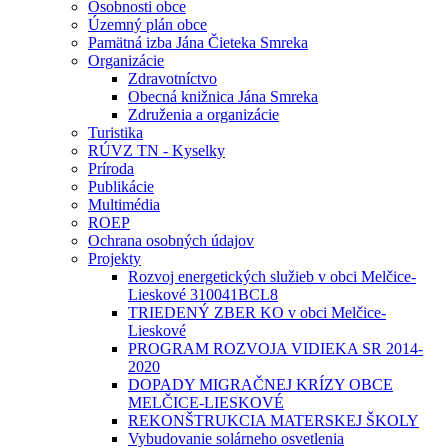
Osobnosti obce
Územný plán obce
Pamätná izba Jána Čieteka Smreka
Organizácie
Zdravotníctvo
Obecná knižnica Jána Smreka
Združenia a organizácie
Turistika
RÚVZ TN - Kyselky
Príroda
Publikácie
Multimédia
ROEP
Ochrana osobných údajov
Projekty
Rozvoj energetických služieb v obci Melčice-
Lieskové 310041BCL8
TRIEDENÝ ZBER KO v obci Melčice-
Lieskové
PROGRAM ROZVOJA VIDIEKA SR 2014-
2020
DOPADY MIGRAČNEJ KRÍZY OBCE
MELČICE-LIESKOVÉ
REKONŠTRUKCIA MATERSKEJ ŠKOLY
Vybudovanie solárneho osvetlenia