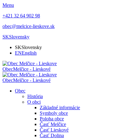
Menu
+421 32 64 902 98
obec@melcice-lieskove.sk
SK
Slovensky
SK
Slovensky
EN
English
Obec
Melčice - Lieskové
Obec
Melčice - Lieskové
Obec
História
O obci
Základné informácie
Symboly obce
Poloha obce
Časť Melčice
Časť Lieskové
Časť Dolina