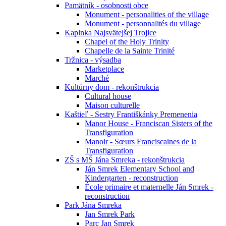
Pamätník - osobnosti obce
Monument - personalities of the village
Monument - personnalités du village
Kaplnka Najsvätejšej Trojice
Chapel of the Holy Trinity
Chapelle de la Sainte Trinité
Tržnica - výsadba
Marketplace
Marché
Kultúrny dom - rekonštrukcia
Cultural house
Maison culturelle
Kaštieľ - Sestry Františkánky Premenenia
Manor House - Franciscan Sisters of the
Transfiguration
Manoir - Sœurs Franciscaines de la
Transfiguration
ZŠ s MŠ Jána Smreka - rekonštrukcia
Ján Smrek Elementary School and
Kindergarten - reconstruction
École primaire et maternelle Ján Smrek -
reconstruction
Park Jána Smreka
Jan Smrek Park
Parc Jan Smrek