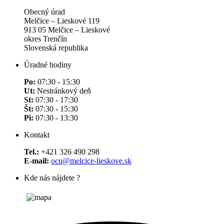
Obecný úrad
Melčice – Lieskové 119
913 05 Melčice – Lieskové
okres Trenčín
Slovenská republika
Úradné hodiny
Po:
07:30 - 15:30
Ut:
Nestránkový deň
St:
07:30 - 17:30
Št:
07:30 - 15:30
Pi:
07:30 - 13:30
Kontakt
Tel.:
+421 326 490 298
E-mail:
ocu@melcice-lieskove.sk
Kde nás nájdete ?