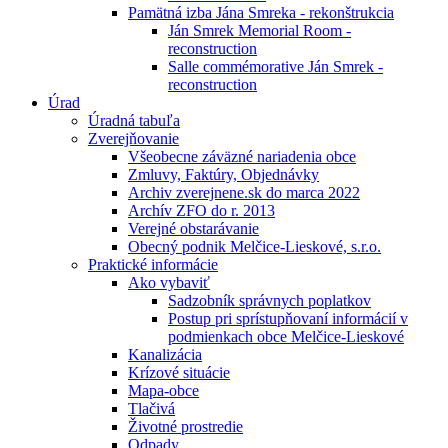
Pamätná izba Jána Smreka - rekonštrukcia
Ján Smrek Memorial Room -
reconstruction
Salle commémorative Ján Smrek -
reconstruction
Úrad
Úradná tabuľa
Zverejňovanie
Všeobecne záväzné nariadenia obce
Zmluvy, Faktúry, Objednávky
Archiv zverejnene.sk do marca 2022
Archív ZFO do r. 2013
Verejné obstarávanie
Obecný podnik Melčice-Lieskové, s.r.o.
Praktické informácie
Ako vybaviť
Sadzobník správnych poplatkov
Postup pri sprístupňovaní informácií v
podmienkach obce Melčice-Lieskové
Kanalizácia
Krízové situácie
Mapa-obce
Tlačivá
Životné prostredie
Odpady