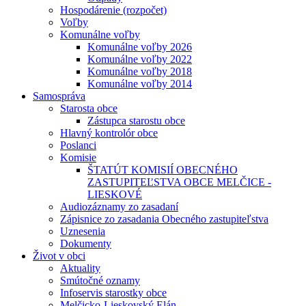
Hospodárenie (rozpočet)
Voľby
Komunálne voľby
Komunálne voľby 2026
Komunálne voľby 2022
Komunálne voľby 2018
Komunálne voľby 2014
Samospráva
Starosta obce
Zástupca starostu obce
Hlavný kontrolór obce
Poslanci
Komisie
ŠTATÚT KOMISIÍ OBECNÉHO
ZASTUPITEĽSTVA OBCE MELČICE -
LIESKOVÉ
Audiozáznamy zo zasadaní
Zápisnice zo zasadania Obecného zastupiteľstva
Uznesenia
Dokumenty
Život v obci
Aktuality
Smútočné oznamy
Infoservis starostky obce
Melčicko-Lieskovský Elán