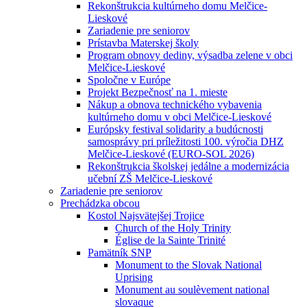
Rekonštrukcia kultúrneho domu Melčice-
Lieskové
Zariadenie pre seniorov
Prístavba Materskej školy
Program obnovy dediny, výsadba zelene v obci
Melčice-Lieskové
Spoločne v Európe
Projekt Bezpečnosť na 1. mieste
Nákup a obnova technického vybavenia
kultúrneho domu v obci Melčice-Lieskové
Európsky festival solidarity a budúcnosti
samosprávy pri príležitosti 100. výročia DHZ
Melčice-Lieskové (EURO-SOL 2026)
Rekonštrukcia školskej jedálne a modernizácia
učební ZŠ Melčice-Lieskové
Zariadenie pre seniorov
Prechádzka obcou
Kostol Najsvätejšej Trojice
Church of the Holy Trinity
Église de la Sainte Trinité
Pamätník SNP
Monument to the Slovak National
Uprising
Monument au soulèvement national
slovaque