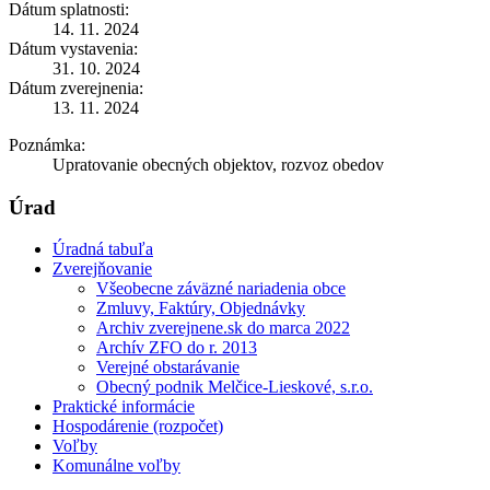
Dátum splatnosti:
14. 11. 2024
Dátum vystavenia:
31. 10. 2024
Dátum zverejnenia:
13. 11. 2024
Poznámka:
Upratovanie obecných objektov, rozvoz obedov
Úrad
Úradná tabuľa
Zverejňovanie
Všeobecne záväzné nariadenia obce
Zmluvy, Faktúry, Objednávky
Archiv zverejnene.sk do marca 2022
Archív ZFO do r. 2013
Verejné obstarávanie
Obecný podnik Melčice-Lieskové, s.r.o.
Praktické informácie
Hospodárenie (rozpočet)
Voľby
Komunálne voľby