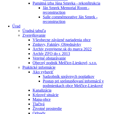
Pamätná izba Jána Smreka - rekonštrukcia
Ján Smrek Memorial Room -
reconstruction
Salle commémorative Ján Smrek -
reconstruction
Úrad
Úradná tabuľa
Zverejňovanie
Všeobecne záväzné nariadenia obce
Zmluvy, Faktúry, Objednávky
Archiv zverejnene.sk do marca 2022
Archív ZFO do r. 2013
Verejné obstarávanie
Obecný podnik Melčice-Lieskové, s.r.o.
Praktické informácie
Ako vybaviť
Sadzobník správnych poplatkov
Postup pri sprístupňovaní informácií v
podmienkach obce Melčice-Lieskové
Kanalizácia
Krízové situácie
Mapa-obce
Tlačivá
Životné prostredie
Odpady