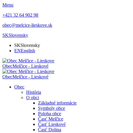
Menu
+421 32 64 902 98
obec@melcice-lieskove.sk
SK
Slovensky
SK
Slovensky
EN
English
Obec
Melčice - Lieskové
Obec
Melčice - Lieskové
Obec
História
O obci
Základné informácie
Symboly obce
Poloha obce
Časť Melčice
Časť Lieskové
Časť Dolina