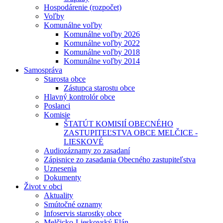
Hospodárenie (rozpočet)
Voľby
Komunálne voľby
Komunálne voľby 2026
Komunálne voľby 2022
Komunálne voľby 2018
Komunálne voľby 2014
Samospráva
Starosta obce
Zástupca starostu obce
Hlavný kontrolór obce
Poslanci
Komisie
ŠTATÚT KOMISIÍ OBECNÉHO
ZASTUPITEĽSTVA OBCE MELČICE -
LIESKOVÉ
Audiozáznamy zo zasadaní
Zápisnice zo zasadania Obecného zastupiteľstva
Uznesenia
Dokumenty
Život v obci
Aktuality
Smútočné oznamy
Infoservis starostky obce
Melčicko-Lieskovský Elán