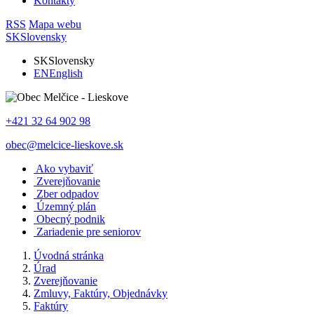
Kontakty
RSS
Mapa webu
SK
Slovensky
SK
Slovensky
EN
English
+421 32 64 902 98
obec@melcice-lieskove.sk
Ako vybaviť
Zverejňovanie
Zber odpadov
Územný plán
Obecný podnik
Zariadenie pre seniorov
Úvodná stránka
Úrad
Zverejňovanie
Zmluvy, Faktúry, Objednávky
Faktúry