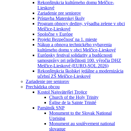
Rekonštrukcia kultúrneho domu Melčice-
Lieskové
Zariadenie pre seniorov
Prístavba Materskej školy
Program obnovy dediny, výsadba zelene v obci
Melčice-Lieskové
Spoločne v Európe
Projekt Bezpečnosť na 1. mieste
Nákup a obnova technického vybavenia
kultúrneho domu v obci Melčice-Lieskové
Európsky festival solidarity a budúcnosti
samosprávy pri príležitosti 100. výročia DHZ
Melčice-Lieskové (EURO-SOL 2026)
Rekonštrukcia školskej jedálne a modernizácia
učební ZŠ Melčice-Lieskové
Zariadenie pre seniorov
Prechádzka obcou
Kostol Najsvätejšej Trojice
Church of the Holy Trinity
Église de la Sainte Trinité
Pamätník SNP
Monument to the Slovak National
Uprising
Monument au soulèvement national
slovaque