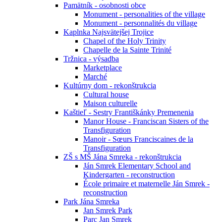
Pamätník - osobnosti obce
Monument - personalities of the village
Monument - personnalités du village
Kaplnka Najsvätejšej Trojice
Chapel of the Holy Trinity
Chapelle de la Sainte Trinité
Tržnica - výsadba
Marketplace
Marché
Kultúrny dom - rekonštrukcia
Cultural house
Maison culturelle
Kaštieľ - Sestry Františkánky Premenenia
Manor House - Franciscan Sisters of the
Transfiguration
Manoir - Sœurs Franciscaines de la
Transfiguration
ZŠ s MŠ Jána Smreka - rekonštrukcia
Ján Smrek Elementary School and
Kindergarten - reconstruction
École primaire et maternelle Ján Smrek -
reconstruction
Park Jána Smreka
Jan Smrek Park
Parc Jan Smrek