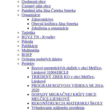
Osobnosti obce
Územný plán obce
Pamätná izba Jána Čieteka Smreka
Organizácie
Zdravotníctvo
Obecná knižnica Jána Smreka
Združenia a organizácie
Turistika
RÚVZ TN - Kyselky
Príroda
Publikácie
Multimédia
ROEP
Ochrana osobných údajov
Projekty
Rozvoj energetických služieb v obci Melčice-
Lieskové 310041BCL8
TRIEDENÝ ZBER KO v obci Melčice-
Lieskové
PROGRAM ROZVOJA VIDIEKA SR 2014-
2020
DOPADY MIGRAČNEJ KRÍZY OBCE
MELČICE-LIESKOVÉ
REKONŠTRUKCIA MATERSKEJ ŠKOLY
Vybudovanie solárneho osvetlenia