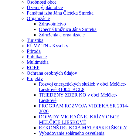
Osobnosti obce
Územný plán obce
Pamätná izba Jána Čieteka Smreka
Organizácie
Zdravotníctvo
Obecná knižnica Jána Smreka
Združenia a organizácie
Turistika
RÚVZ TN - Kyselky
Príroda
Publikácie
Multimédia
ROEP
Ochrana osobných údajov
Projekty
Rozvoj energetických služieb v obci Melčice-
Lieskové 310041BCL8
TRIEDENÝ ZBER KO v obci Melčice-
Lieskové
PROGRAM ROZVOJA VIDIEKA SR 2014-
2020
DOPADY MIGRAČNEJ KRÍZY OBCE
MELČICE-LIESKOVÉ
REKONŠTRUKCIA MATERSKEJ ŠKOLY
Vybudovanie solárneho osvetlenia