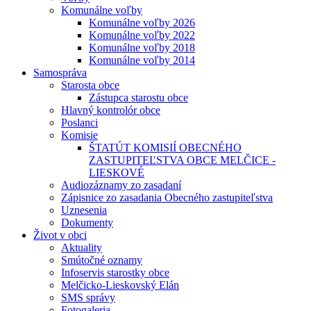
Komunálne voľby
Komunálne voľby 2026
Komunálne voľby 2022
Komunálne voľby 2018
Komunálne voľby 2014
Samospráva
Starosta obce
Zástupca starostu obce
Hlavný kontrolór obce
Poslanci
Komisie
ŠTATÚT KOMISIÍ OBECNÉHO
ZASTUPITEĽSTVA OBCE MELČICE -
LIESKOVÉ
Audiozáznamy zo zasadaní
Zápisnice zo zasadania Obecného zastupiteľstva
Uznesenia
Dokumenty
Život v obci
Aktuality
Smútočné oznamy
Infoservis starostky obce
Melčicko-Lieskovský Elán
SMS správy
Fotogaleria