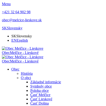
Menu
+421 32 64 902 98
obec@melcice-lieskove.sk
SK
Slovensky
SK
Slovensky
EN
English
Obec
Melčice - Lieskové
Obec
Melčice - Lieskové
Obec
História
O obci
Základné informácie
Symboly obce
Poloha obce
Časť Melčice
Časť Lieskové
Časť Dolina