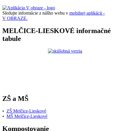
Sledujte informácie z nášho webu v
mobilnej aplikácii -
V OBRAZE.
MELČICE-LIESKOVÉ informačné
tabule
ZŠ a MŠ
•
ZŠ Melčice-Lieskové
•
MŠ Melčice-Lieskové
Kompostovanie