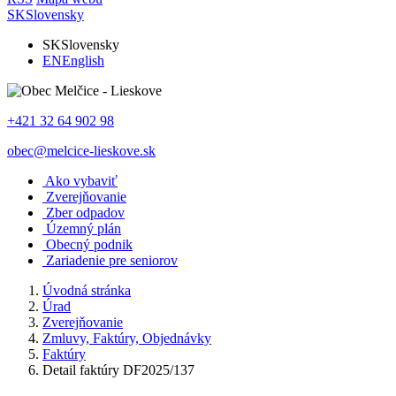
SK
Slovensky
SK
Slovensky
EN
English
+421 32 64 902 98
obec@melcice-lieskove.sk
Ako vybaviť
Zverejňovanie
Zber odpadov
Územný plán
Obecný podnik
Zariadenie pre seniorov
Úvodná stránka
Úrad
Zverejňovanie
Zmluvy, Faktúry, Objednávky
Faktúry
Detail faktúry DF2025/137