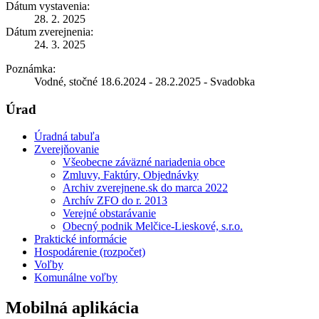
Dátum vystavenia:
28. 2. 2025
Dátum zverejnenia:
24. 3. 2025
Poznámka:
Vodné, stočné 18.6.2024 - 28.2.2025 - Svadobka
Úrad
Úradná tabuľa
Zverejňovanie
Všeobecne záväzné nariadenia obce
Zmluvy, Faktúry, Objednávky
Archiv zverejnene.sk do marca 2022
Archív ZFO do r. 2013
Verejné obstarávanie
Obecný podnik Melčice-Lieskové, s.r.o.
Praktické informácie
Hospodárenie (rozpočet)
Voľby
Komunálne voľby
Mobilná aplikácia