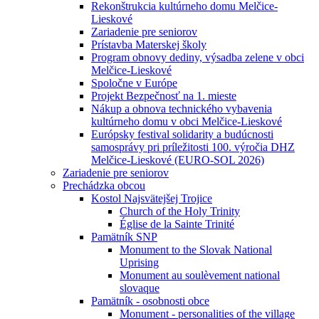
Rekonštrukcia kultúrneho domu Melčice-
Lieskové
Zariadenie pre seniorov
Prístavba Materskej školy
Program obnovy dediny, výsadba zelene v obci
Melčice-Lieskové
Spoločne v Európe
Projekt Bezpečnosť na 1. mieste
Nákup a obnova technického vybavenia
kultúrneho domu v obci Melčice-Lieskové
Európsky festival solidarity a budúcnosti
samosprávy pri príležitosti 100. výročia DHZ
Melčice-Lieskové (EURO-SOL 2026)
Zariadenie pre seniorov
Prechádzka obcou
Kostol Najsvätejšej Trojice
Church of the Holy Trinity
Église de la Sainte Trinité
Pamätník SNP
Monument to the Slovak National
Uprising
Monument au soulèvement national
slovaque
Pamätník - osobnosti obce
Monument - personalities of the village