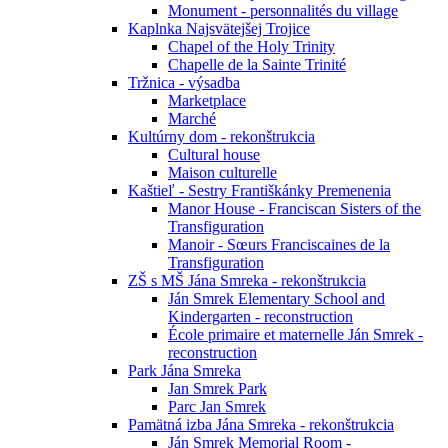
Monument - personnalités du village
Kaplnka Najsvätejšej Trojice
Chapel of the Holy Trinity
Chapelle de la Sainte Trinité
Tržnica - výsadba
Marketplace
Marché
Kultúrny dom - rekonštrukcia
Cultural house
Maison culturelle
Kaštieľ - Sestry Františkánky Premenenia
Manor House - Franciscan Sisters of the
Transfiguration
Manoir - Sœurs Franciscaines de la
Transfiguration
ZŠ s MŠ Jána Smreka - rekonštrukcia
Ján Smrek Elementary School and
Kindergarten - reconstruction
École primaire et maternelle Ján Smrek -
reconstruction
Park Jána Smreka
Jan Smrek Park
Parc Jan Smrek
Pamätná izba Jána Smreka - rekonštrukcia
Ján Smrek Memorial Room -