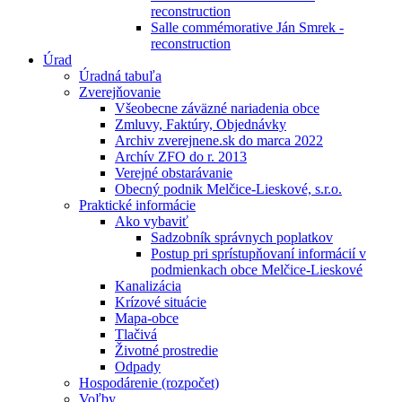
reconstruction
Salle commémorative Ján Smrek -
reconstruction
Úrad
Úradná tabuľa
Zverejňovanie
Všeobecne záväzné nariadenia obce
Zmluvy, Faktúry, Objednávky
Archiv zverejnene.sk do marca 2022
Archív ZFO do r. 2013
Verejné obstarávanie
Obecný podnik Melčice-Lieskové, s.r.o.
Praktické informácie
Ako vybaviť
Sadzobník správnych poplatkov
Postup pri sprístupňovaní informácií v
podmienkach obce Melčice-Lieskové
Kanalizácia
Krízové situácie
Mapa-obce
Tlačivá
Životné prostredie
Odpady
Hospodárenie (rozpočet)
Voľby