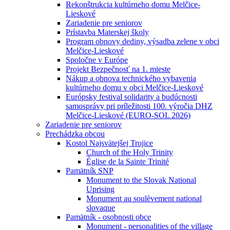
Rekonštrukcia kultúrneho domu Melčice-
Lieskové
Zariadenie pre seniorov
Prístavba Materskej školy
Program obnovy dediny, výsadba zelene v obci
Melčice-Lieskové
Spoločne v Európe
Projekt Bezpečnosť na 1. mieste
Nákup a obnova technického vybavenia
kultúrneho domu v obci Melčice-Lieskové
Európsky festival solidarity a budúcnosti
samosprávy pri príležitosti 100. výročia DHZ
Melčice-Lieskové (EURO-SOL 2026)
Zariadenie pre seniorov
Prechádzka obcou
Kostol Najsvätejšej Trojice
Church of the Holy Trinity
Église de la Sainte Trinité
Pamätník SNP
Monument to the Slovak National
Uprising
Monument au soulèvement national
slovaque
Pamätník - osobnosti obce
Monument - personalities of the village