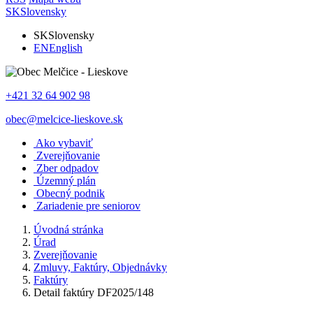
SK
Slovensky
SK
Slovensky
EN
English
+421 32 64 902 98
obec@melcice-lieskove.sk
Ako vybaviť
Zverejňovanie
Zber odpadov
Územný plán
Obecný podnik
Zariadenie pre seniorov
Úvodná stránka
Úrad
Zverejňovanie
Zmluvy, Faktúry, Objednávky
Faktúry
Detail faktúry DF2025/148