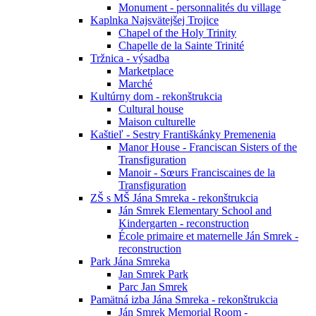
Monument - personnalités du village
Kaplnka Najsvätejšej Trojice
Chapel of the Holy Trinity
Chapelle de la Sainte Trinité
Tržnica - výsadba
Marketplace
Marché
Kultúrny dom - rekonštrukcia
Cultural house
Maison culturelle
Kaštieľ - Sestry Františkánky Premenenia
Manor House - Franciscan Sisters of the
Transfiguration
Manoir - Sœurs Franciscaines de la
Transfiguration
ZŠ s MŠ Jána Smreka - rekonštrukcia
Ján Smrek Elementary School and
Kindergarten - reconstruction
École primaire et maternelle Ján Smrek -
reconstruction
Park Jána Smreka
Jan Smrek Park
Parc Jan Smrek
Pamätná izba Jána Smreka - rekonštrukcia
Ján Smrek Memorial Room -