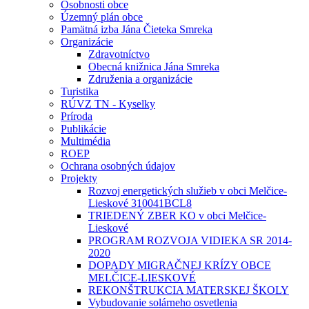
Osobnosti obce
Územný plán obce
Pamätná izba Jána Čieteka Smreka
Organizácie
Zdravotníctvo
Obecná knižnica Jána Smreka
Združenia a organizácie
Turistika
RÚVZ TN - Kyselky
Príroda
Publikácie
Multimédia
ROEP
Ochrana osobných údajov
Projekty
Rozvoj energetických služieb v obci Melčice-
Lieskové 310041BCL8
TRIEDENÝ ZBER KO v obci Melčice-
Lieskové
PROGRAM ROZVOJA VIDIEKA SR 2014-
2020
DOPADY MIGRAČNEJ KRÍZY OBCE
MELČICE-LIESKOVÉ
REKONŠTRUKCIA MATERSKEJ ŠKOLY
Vybudovanie solárneho osvetlenia