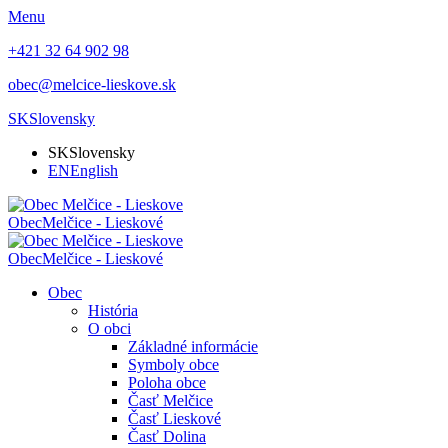
Menu
+421 32 64 902 98
obec@melcice-lieskove.sk
SK
Slovensky
SK
Slovensky
EN
English
Obec
Melčice - Lieskové
Obec
Melčice - Lieskové
Obec
História
O obci
Základné informácie
Symboly obce
Poloha obce
Časť Melčice
Časť Lieskové
Časť Dolina