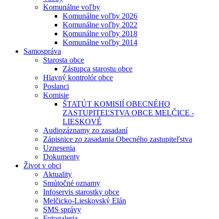
Komunálne voľby
Komunálne voľby 2026
Komunálne voľby 2022
Komunálne voľby 2018
Komunálne voľby 2014
Samospráva
Starosta obce
Zástupca starostu obce
Hlavný kontrolór obce
Poslanci
Komisie
ŠTATÚT KOMISIÍ OBECNÉHO
ZASTUPITEĽSTVA OBCE MELČICE -
LIESKOVÉ
Audiozáznamy zo zasadaní
Zápisnice zo zasadania Obecného zastupiteľstva
Uznesenia
Dokumenty
Život v obci
Aktuality
Smútočné oznamy
Infoservis starostky obce
Melčicko-Lieskovský Elán
SMS správy
Fotogaleria