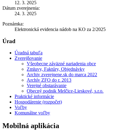
12. 3. 2025
Dátum zverejnenia:
24. 3. 2025
Poznámka:
Elektronická evidencia nádob na KO za 2/2025
Úrad
Úradná tabuľa
Zverejňovanie
Všeobecne záväzné nariadenia obce
Zmluvy, Faktúry, Objednávky
Archiv zverejnene.sk do marca 2022
Archív ZFO do r. 2013
Verejné obstarávanie
Obecný podnik Melčice-Lieskové, s.r.o.
Praktické informácie
Hospodárenie (rozpočet)
Voľby
Komunálne voľby
Mobilná aplikácia