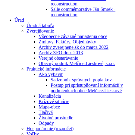
reconstruction
Salle commémorative Ján Smrek -
reconstruction
Úrad
Úradná tabuľa
Zverejňovanie
Všeobecne záväzné nariadenia obce
Zmluvy, Faktúry, Objednávky
Archiv zverejnene.sk do marca 2022
Archív ZFO do r. 2013
Verejné obstarávanie
Obecný podnik Melčice-Lieskové, s.r.o.
Praktické informácie
Ako vybaviť
Sadzobník správnych poplatkov
Postup pri sprístupňovaní informácií v
podmienkach obce Melčice-Lieskové
Kanalizácia
Krízové situácie
Mapa-obce
Tlačivá
Životné prostredie
Odpady
Hospodárenie (rozpočet)
Voľby