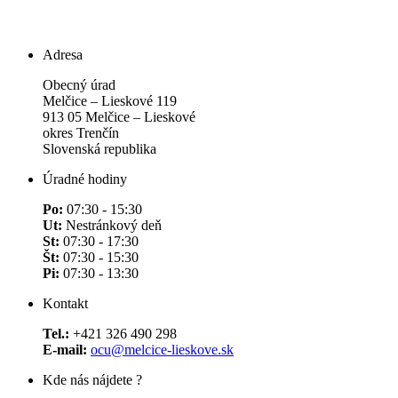
Adresa
Obecný úrad
Melčice – Lieskové 119
913 05 Melčice – Lieskové
okres Trenčín
Slovenská republika
Úradné hodiny
Po:
07:30 - 15:30
Ut:
Nestránkový deň
St:
07:30 - 17:30
Št:
07:30 - 15:30
Pi:
07:30 - 13:30
Kontakt
Tel.:
+421 326 490 298
E-mail:
ocu@melcice-lieskove.sk
Kde nás nájdete ?