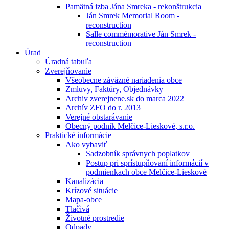
Pamätná izba Jána Smreka - rekonštrukcia
Ján Smrek Memorial Room -
reconstruction
Salle commémorative Ján Smrek -
reconstruction
Úrad
Úradná tabuľa
Zverejňovanie
Všeobecne záväzné nariadenia obce
Zmluvy, Faktúry, Objednávky
Archiv zverejnene.sk do marca 2022
Archív ZFO do r. 2013
Verejné obstarávanie
Obecný podnik Melčice-Lieskové, s.r.o.
Praktické informácie
Ako vybaviť
Sadzobník správnych poplatkov
Postup pri sprístupňovaní informácií v
podmienkach obce Melčice-Lieskové
Kanalizácia
Krízové situácie
Mapa-obce
Tlačivá
Životné prostredie
Odpady