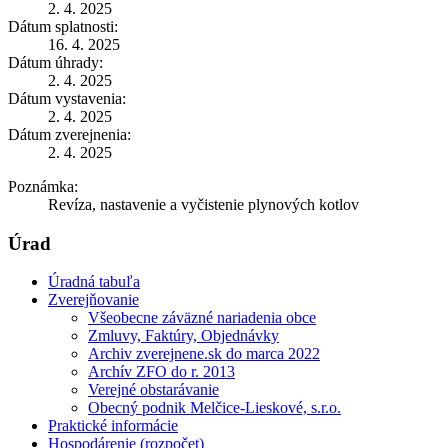
2. 4. 2025
Dátum splatnosti:
16. 4. 2025
Dátum úhrady:
2. 4. 2025
Dátum vystavenia:
2. 4. 2025
Dátum zverejnenia:
2. 4. 2025
Poznámka:
Revíza, nastavenie a vyčistenie plynových kotlov
Úrad
Úradná tabuľa
Zverejňovanie
Všeobecne záväzné nariadenia obce
Zmluvy, Faktúry, Objednávky
Archiv zverejnene.sk do marca 2022
Archív ZFO do r. 2013
Verejné obstarávanie
Obecný podnik Melčice-Lieskové, s.r.o.
Praktické informácie
Hospodárenie (rozpočet)