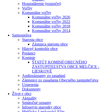
Hospodárenie (rozpočet)
Voľby
Komunálne voľby
Komunálne voľby 2026
Komunálne voľby 2022
Komunálne voľby 2018
Komunálne voľby 2014
Samospráva
Starosta obce
Zástupca starostu obce
Hlavný kontrolór obce
Poslanci
Komisie
ŠTATÚT KOMISIÍ OBECNÉHO
ZASTUPITEĽSTVA OBCE MELČICE -
LIESKOVÉ
Audiozáznamy zo zasadaní
Zápisnice zo zasadania Obecného zastupiteľstva
Uznesenia
Dokumenty
Život v obci
Aktuality
Smútočné oznamy
Infoservis starostky obce
Melčicko-Lieskovský Elán