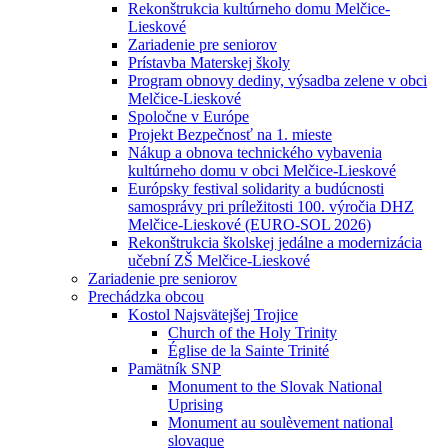
Rekonštrukcia kultúrneho domu Melčice-
Lieskové
Zariadenie pre seniorov
Prístavba Materskej školy
Program obnovy dediny, výsadba zelene v obci
Melčice-Lieskové
Spoločne v Európe
Projekt Bezpečnosť na 1. mieste
Nákup a obnova technického vybavenia
kultúrneho domu v obci Melčice-Lieskové
Európsky festival solidarity a budúcnosti
samosprávy pri príležitosti 100. výročia DHZ
Melčice-Lieskové (EURO-SOL 2026)
Rekonštrukcia školskej jedálne a modernizácia
učební ZŠ Melčice-Lieskové
Zariadenie pre seniorov
Prechádzka obcou
Kostol Najsvätejšej Trojice
Church of the Holy Trinity
Église de la Sainte Trinité
Pamätník SNP
Monument to the Slovak National
Uprising
Monument au soulèvement national
slovaque