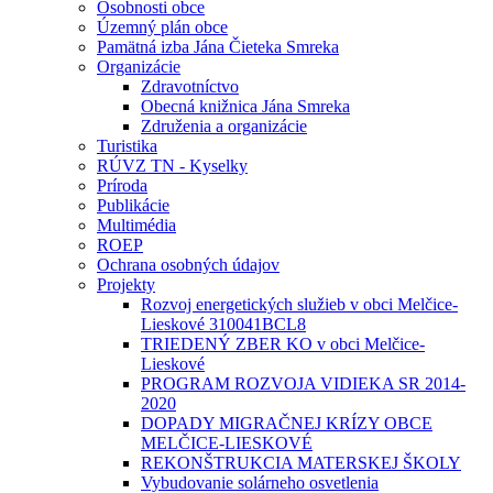
Osobnosti obce
Územný plán obce
Pamätná izba Jána Čieteka Smreka
Organizácie
Zdravotníctvo
Obecná knižnica Jána Smreka
Združenia a organizácie
Turistika
RÚVZ TN - Kyselky
Príroda
Publikácie
Multimédia
ROEP
Ochrana osobných údajov
Projekty
Rozvoj energetických služieb v obci Melčice-
Lieskové 310041BCL8
TRIEDENÝ ZBER KO v obci Melčice-
Lieskové
PROGRAM ROZVOJA VIDIEKA SR 2014-
2020
DOPADY MIGRAČNEJ KRÍZY OBCE
MELČICE-LIESKOVÉ
REKONŠTRUKCIA MATERSKEJ ŠKOLY
Vybudovanie solárneho osvetlenia