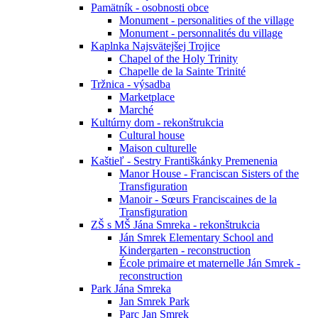
Pamätník - osobnosti obce
Monument - personalities of the village
Monument - personnalités du village
Kaplnka Najsvätejšej Trojice
Chapel of the Holy Trinity
Chapelle de la Sainte Trinité
Tržnica - výsadba
Marketplace
Marché
Kultúrny dom - rekonštrukcia
Cultural house
Maison culturelle
Kaštieľ - Sestry Františkánky Premenenia
Manor House - Franciscan Sisters of the
Transfiguration
Manoir - Sœurs Franciscaines de la
Transfiguration
ZŠ s MŠ Jána Smreka - rekonštrukcia
Ján Smrek Elementary School and
Kindergarten - reconstruction
École primaire et maternelle Ján Smrek -
reconstruction
Park Jána Smreka
Jan Smrek Park
Parc Jan Smrek