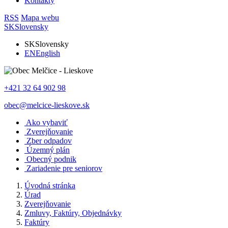
Kontakty
RSS
Mapa webu
SK
Slovensky
SK
Slovensky
EN
English
+421 32 64 902 98
obec@melcice-lieskove.sk
Ako vybaviť
Zverejňovanie
Zber odpadov
Územný plán
Obecný podnik
Zariadenie pre seniorov
Úvodná stránka
Úrad
Zverejňovanie
Zmluvy, Faktúry, Objednávky
Faktúry