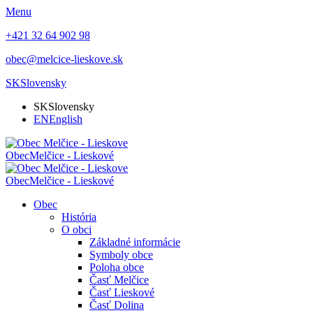
Menu
+421 32 64 902 98
obec@melcice-lieskove.sk
SK
Slovensky
SK
Slovensky
EN
English
Obec
Melčice - Lieskové
Obec
Melčice - Lieskové
Obec
História
O obci
Základné informácie
Symboly obce
Poloha obce
Časť Melčice
Časť Lieskové
Časť Dolina