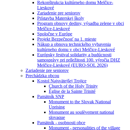
Rekonštrukcia kultúrneho domu Melčice-
Lieskové
Zariadenie pre seniorov
Prístavba Materskej školy
Program obnovy dediny, výsadba zelene v obci
Melčice-Lieskové
Spoločne v Európe
Projekt Bezpečnosť na 1. mieste
Nákup a obnova technického vybavenia
kultúrneho domu v obci Melčice-Lieskové
Európsky festival solidarity a budúcnosti
samosprávy pri príležitosti 100. výročia DHZ
Melčice-Lieskové (EURO-SOL 2026)
Zariadenie pre seniorov
Prechádzka obcou
Kostol Najsvätejšej Trojice
Church of the Holy Trinity
Église de la Sainte Trinité
Pamätník SNP
Monument to the Slovak National
Uprising
Monument au soulèvement national
slovaque
Pamätník - osobnosti obce
Monument - personalities of the village