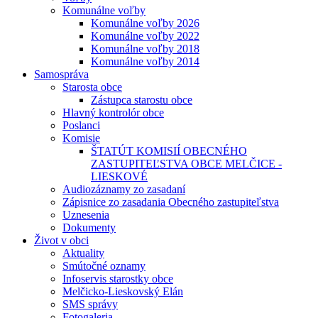
Komunálne voľby
Komunálne voľby 2026
Komunálne voľby 2022
Komunálne voľby 2018
Komunálne voľby 2014
Samospráva
Starosta obce
Zástupca starostu obce
Hlavný kontrolór obce
Poslanci
Komisie
ŠTATÚT KOMISIÍ OBECNÉHO
ZASTUPITEĽSTVA OBCE MELČICE -
LIESKOVÉ
Audiozáznamy zo zasadaní
Zápisnice zo zasadania Obecného zastupiteľstva
Uznesenia
Dokumenty
Život v obci
Aktuality
Smútočné oznamy
Infoservis starostky obce
Melčicko-Lieskovský Elán
SMS správy
Fotogaleria