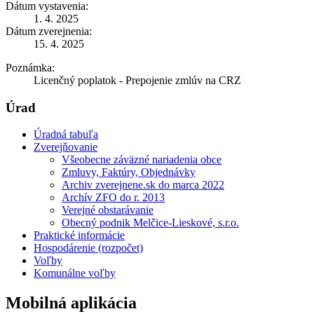
Dátum vystavenia:
1. 4. 2025
Dátum zverejnenia:
15. 4. 2025
Poznámka:
Licenčný poplatok - Prepojenie zmlúv na CRZ
Úrad
Úradná tabuľa
Zverejňovanie
Všeobecne záväzné nariadenia obce
Zmluvy, Faktúry, Objednávky
Archiv zverejnene.sk do marca 2022
Archív ZFO do r. 2013
Verejné obstarávanie
Obecný podnik Melčice-Lieskové, s.r.o.
Praktické informácie
Hospodárenie (rozpočet)
Voľby
Komunálne voľby
Mobilná aplikácia