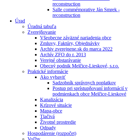
reconstruction
Salle commémorative Ján Smrek -
reconstruction
Úrad
Úradná tabuľa
Zverejňovanie
Všeobecne záväzné nariadenia obce
Zmluvy, Faktúry, Objednávky
Archiv zverejnene.sk do marca 2022
Archív ZFO do r. 2013
Verejné obstarávanie
Obecný podnik Melčice-Lieskové, s.r.o.
Praktické informácie
Ako vybaviť
Sadzobník správnych poplatkov
Postup pri sprístupňovaní informácií v
podmienkach obce Melčice-Lieskové
Kanalizácia
Krízové situácie
Mapa-obce
Tlačivá
Životné prostredie
Odpady
Hospodárenie (rozpočet)
Voľby