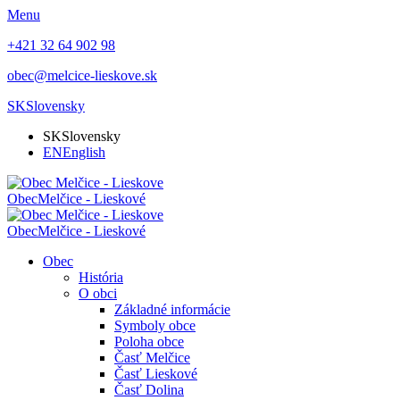
Menu
+421 32 64 902 98
obec@melcice-lieskove.sk
SK
Slovensky
SK
Slovensky
EN
English
Obec
Melčice - Lieskové
Obec
Melčice - Lieskové
Obec
História
O obci
Základné informácie
Symboly obce
Poloha obce
Časť Melčice
Časť Lieskové
Časť Dolina