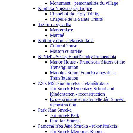
Monument - personnalités du village
Kaplnka Najsvätejšej Trojice
Chapel of the Holy Trinity
Chapelle de la Sainte Trinité
Tržnica - výsadba
Marketplace
Marché
Kultúrny dom - rekonštrukcia
Cultural house
Maison culturelle
Kaštieľ - Sestry Františkánky Premenenia
Manor House - Franciscan Sisters of the
Transfiguration
Manoir - Sœurs Franciscaines de la
Transfiguration
ZŠ s MŠ Jána Smreka - rekonštrukcia
Ján Smrek Elementary School and
Kindergarten - reconstruction
École primaire et maternelle Ján Smrek -
reconstruction
Park Jána Smreka
Jan Smrek Park
Parc Jan Smrek
Pamätná izba Jána Smreka - rekonštrukcia
Ján Smrek Memorial Room -