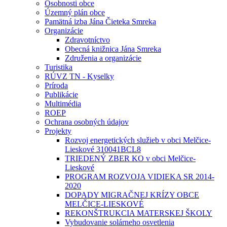
Osobnosti obce
Územný plán obce
Pamätná izba Jána Čieteka Smreka
Organizácie
Zdravotníctvo
Obecná knižnica Jána Smreka
Združenia a organizácie
Turistika
RÚVZ TN - Kyselky
Príroda
Publikácie
Multimédia
ROEP
Ochrana osobných údajov
Projekty
Rozvoj energetických služieb v obci Melčice-
Lieskové 310041BCL8
TRIEDENÝ ZBER KO v obci Melčice-
Lieskové
PROGRAM ROZVOJA VIDIEKA SR 2014-
2020
DOPADY MIGRAČNEJ KRÍZY OBCE
MELČICE-LIESKOVÉ
REKONŠTRUKCIA MATERSKEJ ŠKOLY
Vybudovanie solárneho osvetlenia