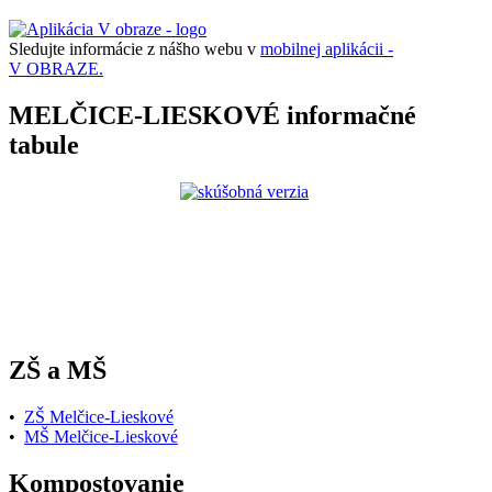
Sledujte informácie z nášho webu v
mobilnej aplikácii -
V OBRAZE.
MELČICE-LIESKOVÉ informačné
tabule
ZŠ a MŠ
•
ZŠ Melčice-Lieskové
•
MŠ Melčice-Lieskové
Kompostovanie