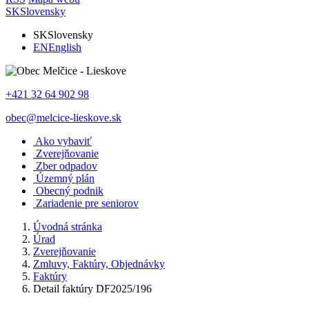
SK
Slovensky
SK
Slovensky
EN
English
+421 32 64 902 98
obec@melcice-lieskove.sk
Ako vybaviť
Zverejňovanie
Zber odpadov
Územný plán
Obecný podnik
Zariadenie pre seniorov
Úvodná stránka
Úrad
Zverejňovanie
Zmluvy, Faktúry, Objednávky
Faktúry
Detail faktúry DF2025/196