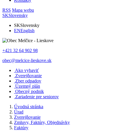
Kontakty
RSS
Mapa webu
SK
Slovensky
SK
Slovensky
EN
English
+421 32 64 902 98
obec@melcice-lieskove.sk
Ako vybaviť
Zverejňovanie
Zber odpadov
Územný plán
Obecný podnik
Zariadenie pre seniorov
Úvodná stránka
Úrad
Zverejňovanie
Zmluvy, Faktúry, Objednávky
Faktúry