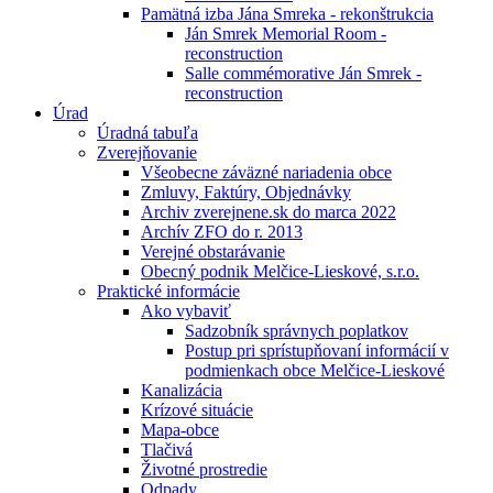
Pamätná izba Jána Smreka - rekonštrukcia
Ján Smrek Memorial Room -
reconstruction
Salle commémorative Ján Smrek -
reconstruction
Úrad
Úradná tabuľa
Zverejňovanie
Všeobecne záväzné nariadenia obce
Zmluvy, Faktúry, Objednávky
Archiv zverejnene.sk do marca 2022
Archív ZFO do r. 2013
Verejné obstarávanie
Obecný podnik Melčice-Lieskové, s.r.o.
Praktické informácie
Ako vybaviť
Sadzobník správnych poplatkov
Postup pri sprístupňovaní informácií v
podmienkach obce Melčice-Lieskové
Kanalizácia
Krízové situácie
Mapa-obce
Tlačivá
Životné prostredie
Odpady