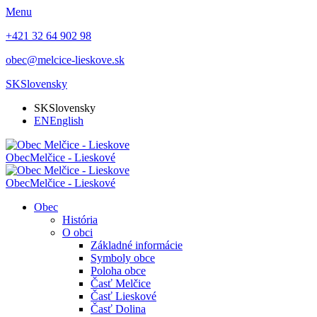
Menu
+421 32 64 902 98
obec@melcice-lieskove.sk
SK
Slovensky
SK
Slovensky
EN
English
Obec
Melčice - Lieskové
Obec
Melčice - Lieskové
Obec
História
O obci
Základné informácie
Symboly obce
Poloha obce
Časť Melčice
Časť Lieskové
Časť Dolina