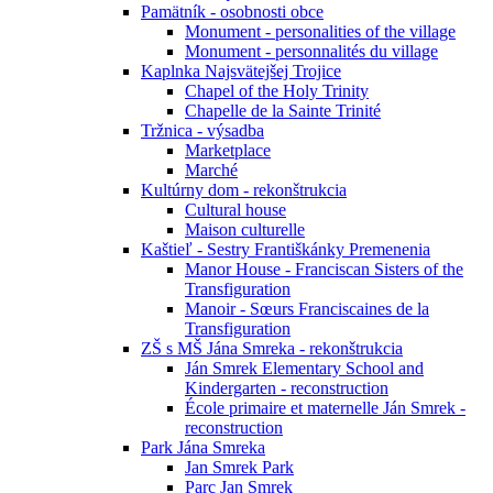
Pamätník - osobnosti obce
Monument - personalities of the village
Monument - personnalités du village
Kaplnka Najsvätejšej Trojice
Chapel of the Holy Trinity
Chapelle de la Sainte Trinité
Tržnica - výsadba
Marketplace
Marché
Kultúrny dom - rekonštrukcia
Cultural house
Maison culturelle
Kaštieľ - Sestry Františkánky Premenenia
Manor House - Franciscan Sisters of the
Transfiguration
Manoir - Sœurs Franciscaines de la
Transfiguration
ZŠ s MŠ Jána Smreka - rekonštrukcia
Ján Smrek Elementary School and
Kindergarten - reconstruction
École primaire et maternelle Ján Smrek -
reconstruction
Park Jána Smreka
Jan Smrek Park
Parc Jan Smrek