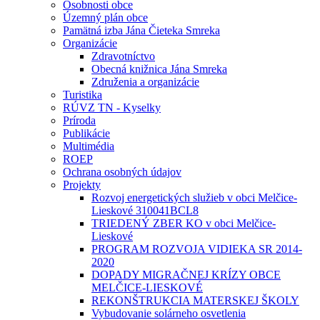
Osobnosti obce
Územný plán obce
Pamätná izba Jána Čieteka Smreka
Organizácie
Zdravotníctvo
Obecná knižnica Jána Smreka
Združenia a organizácie
Turistika
RÚVZ TN - Kyselky
Príroda
Publikácie
Multimédia
ROEP
Ochrana osobných údajov
Projekty
Rozvoj energetických služieb v obci Melčice-
Lieskové 310041BCL8
TRIEDENÝ ZBER KO v obci Melčice-
Lieskové
PROGRAM ROZVOJA VIDIEKA SR 2014-
2020
DOPADY MIGRAČNEJ KRÍZY OBCE
MELČICE-LIESKOVÉ
REKONŠTRUKCIA MATERSKEJ ŠKOLY
Vybudovanie solárneho osvetlenia