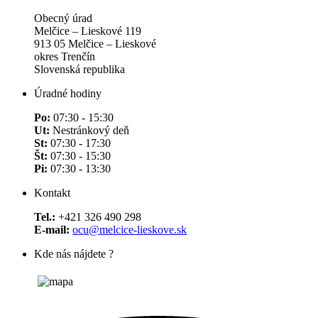
Obecný úrad
Melčice – Lieskové 119
913 05 Melčice – Lieskové
okres Trenčín
Slovenská republika
Úradné hodiny
Po:
07:30 - 15:30
Ut:
Nestránkový deň
St:
07:30 - 17:30
Št:
07:30 - 15:30
Pi:
07:30 - 13:30
Kontakt
Tel.:
+421 326 490 298
E-mail:
ocu@melcice-lieskove.sk
Kde nás nájdete ?