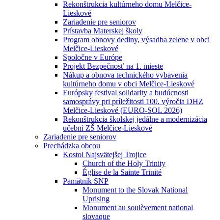
Rekonštrukcia kultúrneho domu Melčice-
Lieskové
Zariadenie pre seniorov
Prístavba Materskej školy
Program obnovy dediny, výsadba zelene v obci
Melčice-Lieskové
Spoločne v Európe
Projekt Bezpečnosť na 1. mieste
Nákup a obnova technického vybavenia
kultúrneho domu v obci Melčice-Lieskové
Európsky festival solidarity a budúcnosti
samosprávy pri príležitosti 100. výročia DHZ
Melčice-Lieskové (EURO-SOL 2026)
Rekonštrukcia školskej jedálne a modernizácia
učební ZŠ Melčice-Lieskové
Zariadenie pre seniorov
Prechádzka obcou
Kostol Najsvätejšej Trojice
Church of the Holy Trinity
Église de la Sainte Trinité
Pamätník SNP
Monument to the Slovak National
Uprising
Monument au soulèvement national
slovaque