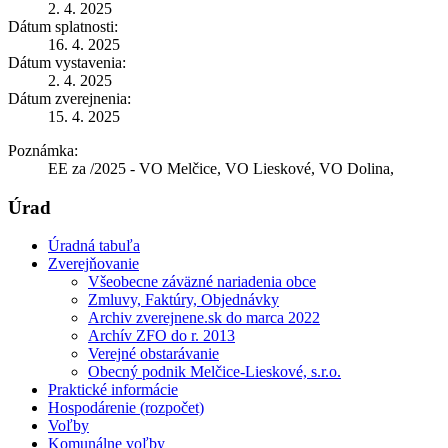
2. 4. 2025
Dátum splatnosti:
16. 4. 2025
Dátum vystavenia:
2. 4. 2025
Dátum zverejnenia:
15. 4. 2025
Poznámka:
EE za /2025 - VO Melčice, VO Lieskové, VO Dolina,
Úrad
Úradná tabuľa
Zverejňovanie
Všeobecne záväzné nariadenia obce
Zmluvy, Faktúry, Objednávky
Archiv zverejnene.sk do marca 2022
Archív ZFO do r. 2013
Verejné obstarávanie
Obecný podnik Melčice-Lieskové, s.r.o.
Praktické informácie
Hospodárenie (rozpočet)
Voľby
Komunálne voľby