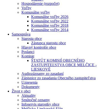
Hospodárenie (rozpočet)
Voľby
Komunálne voľby
Komunálne voľby 2026
Komunálne voľby 2022
Komunálne voľby 2018
Komunálne voľby 2014
Samospráva
Starosta obce
Zástupca starostu obce
Hlavný kontrolór obce
Poslanci
Komisie
ŠTATÚT KOMISIÍ OBECNÉHO
ZASTUPITEĽSTVA OBCE MELČICE -
LIESKOVÉ
Audiozáznamy zo zasadaní
Zápisnice zo zasadania Obecného zastupiteľstva
Uznesenia
Dokumenty
Život v obci
Aktuality
Smútočné oznamy
Infoservis starostky obce
Melčicko-Lieskovský Elán