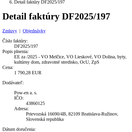
Detail faktúry DF2025/197
Detail faktúry DF2025/197
Zmluvy
|
Objednávky
Číslo faktúry:
DF2025/197
Popis plnenia:
EE za /2025 - VO Melčice, VO Lieskové, VO Dolina, byty,
kultúrny dom, zdravotné stredisko, OcU, ZpS
Cena:
1 790,28 EUR
Dodávateľ:
Pow-en a. s.
IČO:
43860125
Adresa:
Prievozská 16690/4B, 82109 Bratislava-Ružinov,
Slovenská republika
Dátum doručenia: