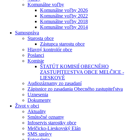
Komunálne voľby
Komunálne voľby 2026
Komunálne voľby 2022
Komunálne voľby 2018
Komunálne voľby 2014
Samospráva
Starosta obce
Zástupca starostu obce
Hlavný kontrolór obce
Poslanci
Komisie
ŠTATÚT KOMISIÍ OBECNÉHO
ZASTUPITEĽSTVA OBCE MELČICE -
LIESKOVÉ
Audiozáznamy zo zasadaní
Zápisnice zo zasadania Obecného zastupiteľstva
Uznesenia
Dokumenty
Život v obci
Aktuality
Smútočné oznamy
Infoservis starostky obce
Melčicko-Lieskovský Elán
SMS správy
Fotogaleria