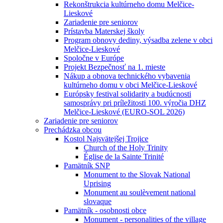
Rekonštrukcia kultúrneho domu Melčice-
Lieskové
Zariadenie pre seniorov
Prístavba Materskej školy
Program obnovy dediny, výsadba zelene v obci
Melčice-Lieskové
Spoločne v Európe
Projekt Bezpečnosť na 1. mieste
Nákup a obnova technického vybavenia
kultúrneho domu v obci Melčice-Lieskové
Európsky festival solidarity a budúcnosti
samosprávy pri príležitosti 100. výročia DHZ
Melčice-Lieskové (EURO-SOL 2026)
Zariadenie pre seniorov
Prechádzka obcou
Kostol Najsvätejšej Trojice
Church of the Holy Trinity
Église de la Sainte Trinité
Pamätník SNP
Monument to the Slovak National
Uprising
Monument au soulèvement national
slovaque
Pamätník - osobnosti obce
Monument - personalities of the village