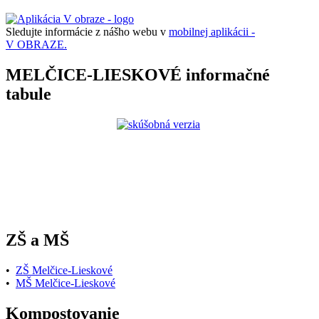
Sledujte informácie z nášho webu v
mobilnej aplikácii -
V OBRAZE.
MELČICE-LIESKOVÉ informačné
tabule
ZŠ a MŠ
•
ZŠ Melčice-Lieskové
•
MŠ Melčice-Lieskové
Kompostovanie