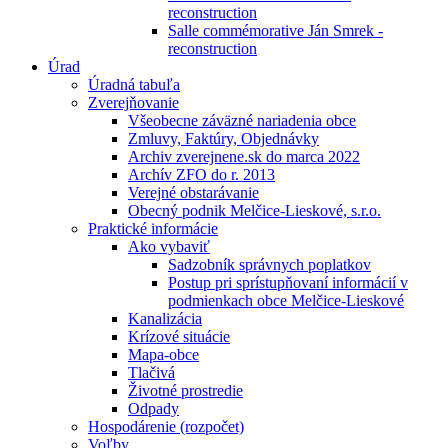
reconstruction
Salle commémorative Ján Smrek -
reconstruction
Úrad
Úradná tabuľa
Zverejňovanie
Všeobecne záväzné nariadenia obce
Zmluvy, Faktúry, Objednávky
Archiv zverejnene.sk do marca 2022
Archív ZFO do r. 2013
Verejné obstarávanie
Obecný podnik Melčice-Lieskové, s.r.o.
Praktické informácie
Ako vybaviť
Sadzobník správnych poplatkov
Postup pri sprístupňovaní informácií v
podmienkach obce Melčice-Lieskové
Kanalizácia
Krízové situácie
Mapa-obce
Tlačivá
Životné prostredie
Odpady
Hospodárenie (rozpočet)
Voľby