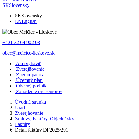
SK
Slovensky
SK
Slovensky
EN
English
+421 32 64 902 98
obec@melcice-lieskove.sk
Ako vybaviť
Zverejňovanie
Zber odpadov
Územný plán
Obecný podnik
Zariadenie pre seniorov
Úvodná stránka
Úrad
Zverejňovanie
Zmluvy, Faktúry, Objednávky
Faktúry
Detail faktúry DF2025/291