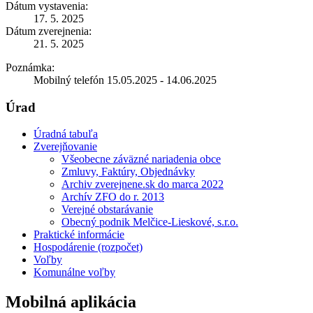
Dátum vystavenia:
17. 5. 2025
Dátum zverejnenia:
21. 5. 2025
Poznámka:
Mobilný telefón 15.05.2025 - 14.06.2025
Úrad
Úradná tabuľa
Zverejňovanie
Všeobecne záväzné nariadenia obce
Zmluvy, Faktúry, Objednávky
Archiv zverejnene.sk do marca 2022
Archív ZFO do r. 2013
Verejné obstarávanie
Obecný podnik Melčice-Lieskové, s.r.o.
Praktické informácie
Hospodárenie (rozpočet)
Voľby
Komunálne voľby
Mobilná aplikácia