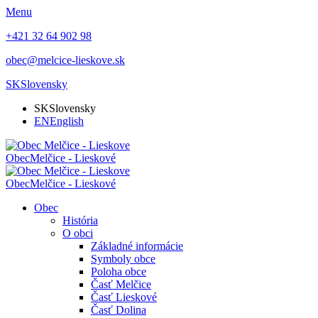
Menu
+421 32 64 902 98
obec@melcice-lieskove.sk
SK
Slovensky
SK
Slovensky
EN
English
Obec
Melčice - Lieskové
Obec
Melčice - Lieskové
Obec
História
O obci
Základné informácie
Symboly obce
Poloha obce
Časť Melčice
Časť Lieskové
Časť Dolina