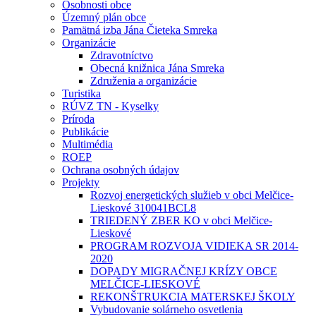
Osobnosti obce
Územný plán obce
Pamätná izba Jána Čieteka Smreka
Organizácie
Zdravotníctvo
Obecná knižnica Jána Smreka
Združenia a organizácie
Turistika
RÚVZ TN - Kyselky
Príroda
Publikácie
Multimédia
ROEP
Ochrana osobných údajov
Projekty
Rozvoj energetických služieb v obci Melčice-
Lieskové 310041BCL8
TRIEDENÝ ZBER KO v obci Melčice-
Lieskové
PROGRAM ROZVOJA VIDIEKA SR 2014-
2020
DOPADY MIGRAČNEJ KRÍZY OBCE
MELČICE-LIESKOVÉ
REKONŠTRUKCIA MATERSKEJ ŠKOLY
Vybudovanie solárneho osvetlenia