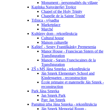
Monument - personnalités du village
Kaplnka Najsvätejšej Trojice
Chapel of the Holy Trinity
Chapelle de la Sainte Trinité
Tržnica - výsadba
Marketplace
Marché
Kultúrny dom - rekonštrukcia
Cultural house
Maison culturelle
Kaštieľ - Sestry Františkánky Premenenia
Manor House - Franciscan Sisters of the
Transfiguration
Manoir - Sœurs Franciscaines de la
Transfiguration
ZŠ s MŠ Jána Smreka - rekonštrukcia
Ján Smrek Elementary School and
Kindergarten - reconstruction
École primaire et maternelle Ján Smrek -
reconstruction
Park Jána Smreka
Jan Smrek Park
Parc Jan Smrek
Pamätná izba Jána Smreka - rekonštrukcia
Ján Smrek Memorial Room -