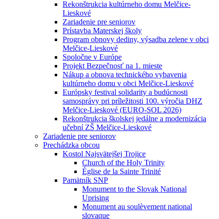
Rekonštrukcia kultúrneho domu Melčice-
Lieskové
Zariadenie pre seniorov
Prístavba Materskej školy
Program obnovy dediny, výsadba zelene v obci
Melčice-Lieskové
Spoločne v Európe
Projekt Bezpečnosť na 1. mieste
Nákup a obnova technického vybavenia
kultúrneho domu v obci Melčice-Lieskové
Európsky festival solidarity a budúcnosti
samosprávy pri príležitosti 100. výročia DHZ
Melčice-Lieskové (EURO-SOL 2026)
Rekonštrukcia školskej jedálne a modernizácia
učební ZŠ Melčice-Lieskové
Zariadenie pre seniorov
Prechádzka obcou
Kostol Najsvätejšej Trojice
Church of the Holy Trinity
Église de la Sainte Trinité
Pamätník SNP
Monument to the Slovak National
Uprising
Monument au soulèvement national
slovaque