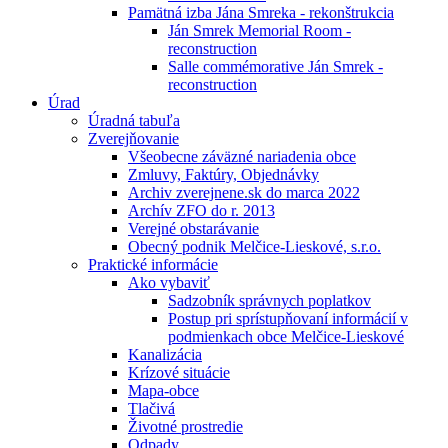
Pamätná izba Jána Smreka - rekonštrukcia
Ján Smrek Memorial Room -
reconstruction
Salle commémorative Ján Smrek -
reconstruction
Úrad
Úradná tabuľa
Zverejňovanie
Všeobecne záväzné nariadenia obce
Zmluvy, Faktúry, Objednávky
Archiv zverejnene.sk do marca 2022
Archív ZFO do r. 2013
Verejné obstarávanie
Obecný podnik Melčice-Lieskové, s.r.o.
Praktické informácie
Ako vybaviť
Sadzobník správnych poplatkov
Postup pri sprístupňovaní informácií v
podmienkach obce Melčice-Lieskové
Kanalizácia
Krízové situácie
Mapa-obce
Tlačivá
Životné prostredie
Odpady