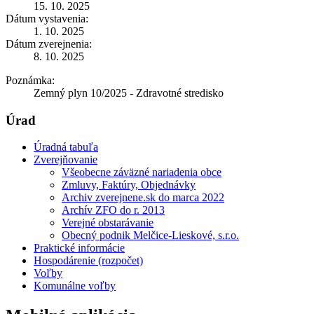
15. 10. 2025
Dátum vystavenia:
1. 10. 2025
Dátum zverejnenia:
8. 10. 2025
Poznámka:
Zemný plyn 10/2025 - Zdravotné stredisko
Úrad
Úradná tabuľa
Zverejňovanie
Všeobecne záväzné nariadenia obce
Zmluvy, Faktúry, Objednávky
Archiv zverejnene.sk do marca 2022
Archív ZFO do r. 2013
Verejné obstarávanie
Obecný podnik Melčice-Lieskové, s.r.o.
Praktické informácie
Hospodárenie (rozpočet)
Voľby
Komunálne voľby