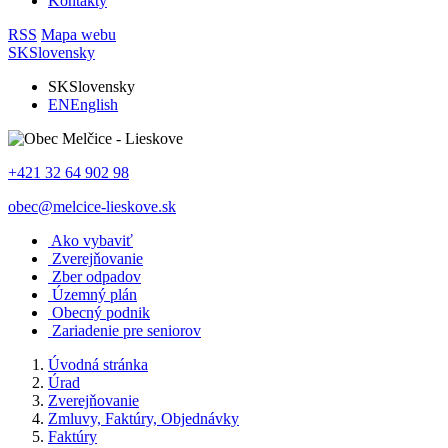
Kontakty
RSS
Mapa webu
SK
Slovensky
SK
Slovensky
EN
English
+421 32 64 902 98
obec@melcice-lieskove.sk
Ako vybaviť
Zverejňovanie
Zber odpadov
Územný plán
Obecný podnik
Zariadenie pre seniorov
Úvodná stránka
Úrad
Zverejňovanie
Zmluvy, Faktúry, Objednávky
Faktúry