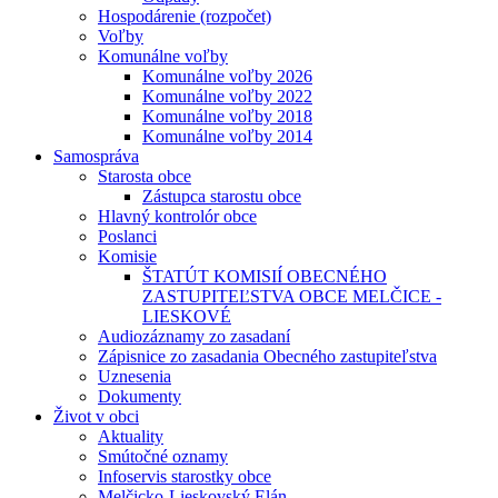
Hospodárenie (rozpočet)
Voľby
Komunálne voľby
Komunálne voľby 2026
Komunálne voľby 2022
Komunálne voľby 2018
Komunálne voľby 2014
Samospráva
Starosta obce
Zástupca starostu obce
Hlavný kontrolór obce
Poslanci
Komisie
ŠTATÚT KOMISIÍ OBECNÉHO
ZASTUPITEĽSTVA OBCE MELČICE -
LIESKOVÉ
Audiozáznamy zo zasadaní
Zápisnice zo zasadania Obecného zastupiteľstva
Uznesenia
Dokumenty
Život v obci
Aktuality
Smútočné oznamy
Infoservis starostky obce
Melčicko-Lieskovský Elán