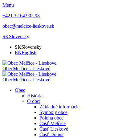
Menu
+421 32 64 902 98
obec@melcice-lieskove.sk
SK
Slovensky
SK
Slovensky
EN
English
Obec
Melčice - Lieskové
Obec
Melčice - Lieskové
Obec
História
O obci
Základné informácie
Symboly obce
Poloha obce
Časť Melčice
Časť Lieskové
Časť Dolina