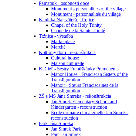
Pamätník - osobnosti obce
Monument - personalities of the village
Monument - personnalités du village
Kaplnka Najsvätejšej Trojice
Chapel of the Holy Trinity
Chapelle de la Sainte Trinité
Tržnica - výsadba
Marketplace
Marché
Kultúrny dom - rekonštrukcia
Cultural house
Maison culturelle
Kaštieľ - Sestry Františkánky Premenenia
Manor House - Franciscan Sisters of the
Transfiguration
Manoir - Sœurs Franciscaines de la
Transfiguration
ZŠ s MŠ Jána Smreka - rekonštrukcia
Ján Smrek Elementary School and
Kindergarten - reconstruction
École primaire et maternelle Ján Smrek -
reconstruction
Park Jána Smreka
Jan Smrek Park
Parc Jan Smrek