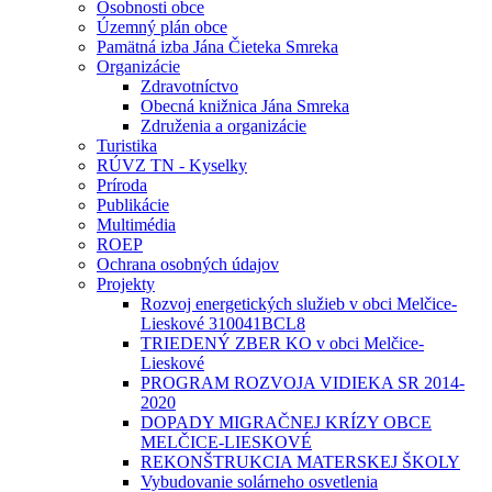
Osobnosti obce
Územný plán obce
Pamätná izba Jána Čieteka Smreka
Organizácie
Zdravotníctvo
Obecná knižnica Jána Smreka
Združenia a organizácie
Turistika
RÚVZ TN - Kyselky
Príroda
Publikácie
Multimédia
ROEP
Ochrana osobných údajov
Projekty
Rozvoj energetických služieb v obci Melčice-
Lieskové 310041BCL8
TRIEDENÝ ZBER KO v obci Melčice-
Lieskové
PROGRAM ROZVOJA VIDIEKA SR 2014-
2020
DOPADY MIGRAČNEJ KRÍZY OBCE
MELČICE-LIESKOVÉ
REKONŠTRUKCIA MATERSKEJ ŠKOLY
Vybudovanie solárneho osvetlenia