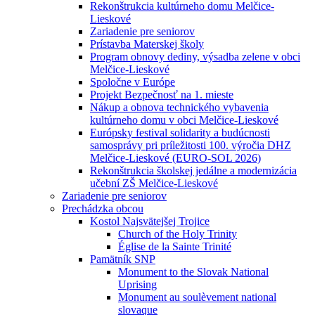
Rekonštrukcia kultúrneho domu Melčice-
Lieskové
Zariadenie pre seniorov
Prístavba Materskej školy
Program obnovy dediny, výsadba zelene v obci
Melčice-Lieskové
Spoločne v Európe
Projekt Bezpečnosť na 1. mieste
Nákup a obnova technického vybavenia
kultúrneho domu v obci Melčice-Lieskové
Európsky festival solidarity a budúcnosti
samosprávy pri príležitosti 100. výročia DHZ
Melčice-Lieskové (EURO-SOL 2026)
Rekonštrukcia školskej jedálne a modernizácia
učební ZŠ Melčice-Lieskové
Zariadenie pre seniorov
Prechádzka obcou
Kostol Najsvätejšej Trojice
Church of the Holy Trinity
Église de la Sainte Trinité
Pamätník SNP
Monument to the Slovak National
Uprising
Monument au soulèvement national
slovaque