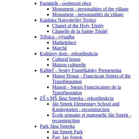
Pamätník - osobnosti obce
Monument - personalities of the village
Monument - personnalités du village
Kaplnka Najsvätejšej Trojice
Chapel of the Holy Trinity
Chapelle de la Sainte Trinité
Tržnica - výsadba
Marketplace
Marché
Kultúrny dom - rekonštrukcia
Cultural house
Maison culturelle
Kaštieľ - Sestry Františkánky Premenenia
Manor House - Franciscan Sisters of the
Transfiguration
Manoir - Sœurs Franciscaines de la
Transfiguration
ZŠ s MŠ Jána Smreka - rekonštrukcia
Ján Smrek Elementary School and
Kindergarten - reconstruction
École primaire et maternelle Ján Smrek -
reconstruction
Park Jána Smreka
Jan Smrek Park
Parc Jan Smrek