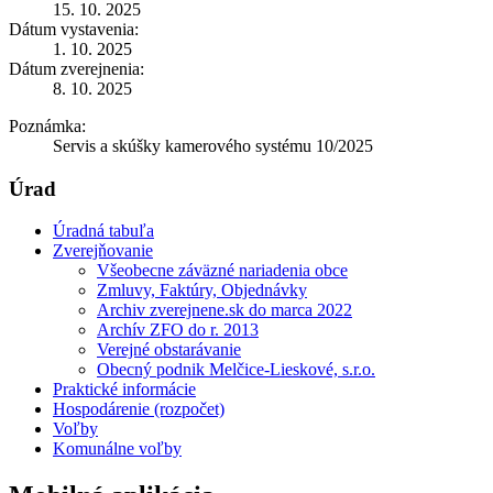
15. 10. 2025
Dátum vystavenia:
1. 10. 2025
Dátum zverejnenia:
8. 10. 2025
Poznámka:
Servis a skúšky kamerového systému 10/2025
Úrad
Úradná tabuľa
Zverejňovanie
Všeobecne záväzné nariadenia obce
Zmluvy, Faktúry, Objednávky
Archiv zverejnene.sk do marca 2022
Archív ZFO do r. 2013
Verejné obstarávanie
Obecný podnik Melčice-Lieskové, s.r.o.
Praktické informácie
Hospodárenie (rozpočet)
Voľby
Komunálne voľby