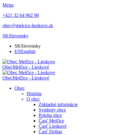
Menu
+421 32 64 902 98
obec@melcice-lieskove.sk
SK
Slovensky
SK
Slovensky
EN
English
Obec
Melčice - Lieskové
Obec
Melčice - Lieskové
Obec
História
O obci
Základné informácie
Symboly obce
Poloha obce
Časť Melčice
Časť Lieskové
Časť Dolina