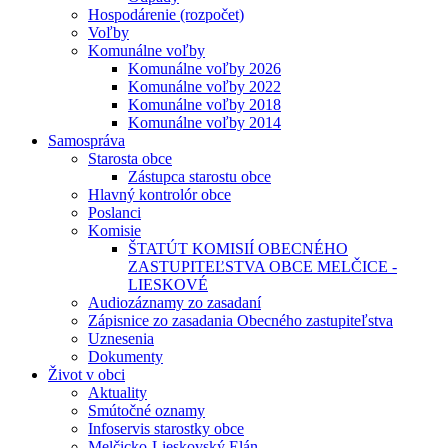
Hospodárenie (rozpočet)
Voľby
Komunálne voľby
Komunálne voľby 2026
Komunálne voľby 2022
Komunálne voľby 2018
Komunálne voľby 2014
Samospráva
Starosta obce
Zástupca starostu obce
Hlavný kontrolór obce
Poslanci
Komisie
ŠTATÚT KOMISIÍ OBECNÉHO
ZASTUPITEĽSTVA OBCE MELČICE -
LIESKOVÉ
Audiozáznamy zo zasadaní
Zápisnice zo zasadania Obecného zastupiteľstva
Uznesenia
Dokumenty
Život v obci
Aktuality
Smútočné oznamy
Infoservis starostky obce
Melčicko-Lieskovský Elán