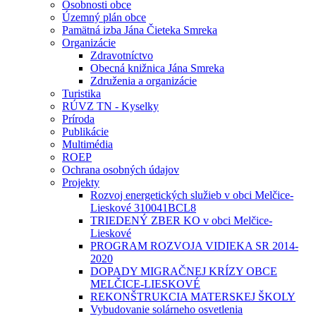
Osobnosti obce
Územný plán obce
Pamätná izba Jána Čieteka Smreka
Organizácie
Zdravotníctvo
Obecná knižnica Jána Smreka
Združenia a organizácie
Turistika
RÚVZ TN - Kyselky
Príroda
Publikácie
Multimédia
ROEP
Ochrana osobných údajov
Projekty
Rozvoj energetických služieb v obci Melčice-
Lieskové 310041BCL8
TRIEDENÝ ZBER KO v obci Melčice-
Lieskové
PROGRAM ROZVOJA VIDIEKA SR 2014-
2020
DOPADY MIGRAČNEJ KRÍZY OBCE
MELČICE-LIESKOVÉ
REKONŠTRUKCIA MATERSKEJ ŠKOLY
Vybudovanie solárneho osvetlenia