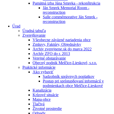
Pamätná izba Jána Smreka - rekonštrukcia
Ján Smrek Memorial Room -
reconstruction
Salle commémorative Ján Smrek -
reconstruction
Úrad
Úradná tabuľa
Zverejňovanie
Všeobecne záväzné nariadenia obce
Zmluvy, Faktúry, Objednávky
Archiv zverejnene.sk do marca 2022
Archív ZFO do r. 2013
Verejné obstarávanie
Obecný podnik Melčice-Lieskové, s.r.o.
Praktické informácie
Ako vybaviť
Sadzobník správnych poplatkov
Postup pri sprístupňovaní informácií v
podmienkach obce Melčice-Lieskové
Kanalizácia
Krízové situácie
Mapa-obce
Tlačivá
Životné prostredie
Odpady