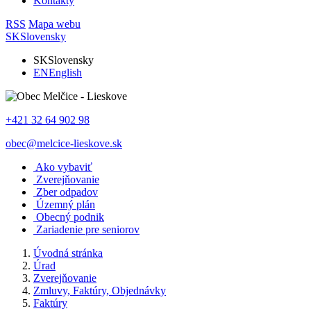
Kontakty
RSS
Mapa webu
SK
Slovensky
SK
Slovensky
EN
English
+421 32 64 902 98
obec@melcice-lieskove.sk
Ako vybaviť
Zverejňovanie
Zber odpadov
Územný plán
Obecný podnik
Zariadenie pre seniorov
Úvodná stránka
Úrad
Zverejňovanie
Zmluvy, Faktúry, Objednávky
Faktúry