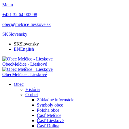
Menu
+421 32 64 902 98
obec@melcice-lieskove.sk
SK
Slovensky
SK
Slovensky
EN
English
Obec
Melčice - Lieskové
Obec
Melčice - Lieskové
Obec
História
O obci
Základné informácie
Symboly obce
Poloha obce
Časť Melčice
Časť Lieskové
Časť Dolina