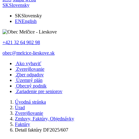
SK
Slovensky
SK
Slovensky
EN
English
+421 32 64 902 98
obec@melcice-lieskove.sk
Ako vybaviť
Zverejňovanie
Zber odpadov
Územný plán
Obecný podnik
Zariadenie pre seniorov
Úvodná stránka
Úrad
Zverejňovanie
Zmluvy, Faktúry, Objednávky
Faktúry
Detail faktúry DF2025/607