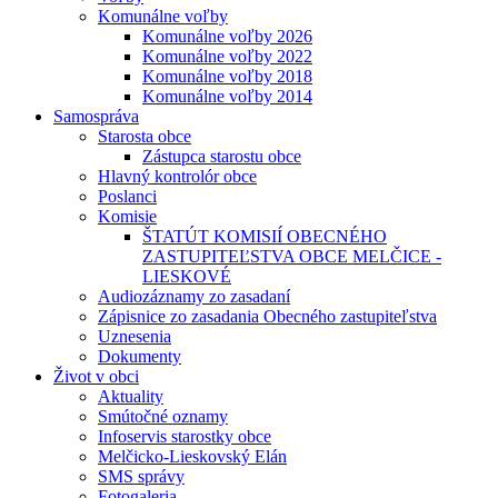
Komunálne voľby
Komunálne voľby 2026
Komunálne voľby 2022
Komunálne voľby 2018
Komunálne voľby 2014
Samospráva
Starosta obce
Zástupca starostu obce
Hlavný kontrolór obce
Poslanci
Komisie
ŠTATÚT KOMISIÍ OBECNÉHO
ZASTUPITEĽSTVA OBCE MELČICE -
LIESKOVÉ
Audiozáznamy zo zasadaní
Zápisnice zo zasadania Obecného zastupiteľstva
Uznesenia
Dokumenty
Život v obci
Aktuality
Smútočné oznamy
Infoservis starostky obce
Melčicko-Lieskovský Elán
SMS správy
Fotogaleria