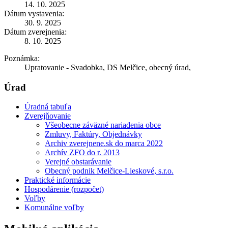
14. 10. 2025
Dátum vystavenia:
30. 9. 2025
Dátum zverejnenia:
8. 10. 2025
Poznámka:
Upratovanie - Svadobka, DS Melčice, obecný úrad,
Úrad
Úradná tabuľa
Zverejňovanie
Všeobecne záväzné nariadenia obce
Zmluvy, Faktúry, Objednávky
Archiv zverejnene.sk do marca 2022
Archív ZFO do r. 2013
Verejné obstarávanie
Obecný podnik Melčice-Lieskové, s.r.o.
Praktické informácie
Hospodárenie (rozpočet)
Voľby
Komunálne voľby