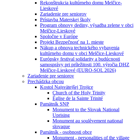
Rekonštrukcia kultúrneho domu Melčice-
Lieskové
Zariadenie pre seniorov
Prístavba Materskej školy
Program obnovy dediny, výsadba zelene v obci
Melčice-Lieskové
Spoločne v Európe
Projekt Bezpečnosť na 1. mieste
Nákup a obnova technického vybavenia
kultúrneho domu v obci Melčice-Lieskové
Európsky festival solidarity a budúcnosti
samosprávy pri príležitosti 100. výročia DHZ
Melčice-Lieskové (EURO-SOL 2026)
Zariadenie pre seniorov
Prechádzka obcou
Kostol Najsvätejšej Trojice
Church of the Holy Trinity
Église de la Sainte Trinité
Pamätník SNP
Monument to the Slovak National
Uprising
Monument au soulèvement national
slovaque
Pamätník - osobnosti obce
Monument - personalities of the village