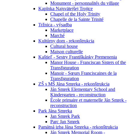
Monument - personnalités du village
Kaplnka Najsvätejšej Trojice
Chapel of the Holy Trinity
Chapelle de la Sainte Trinité
Tržnica - výsadba
Marketplace
Marché
Kultúrny dom - rekonštrukcia
Cultural house
Maison culturelle
Kaštieľ - Sestry Františkánky Premenenia
Manor House - Franciscan Sisters of the
Transfiguration
Manoir - Sœurs Franciscaines de la
Transfiguration
ZŠ s MŠ Jána Smreka - rekonštrukcia
Ján Smrek Elementary School and
Kindergarten - reconstruction
École primaire et maternelle Ján Smrek -
reconstruction
Park Jána Smreka
Jan Smrek Park
Parc Jan Smrek
Pamätná izba Jána Smreka - rekonštrukcia
Ján Smrek Memorial Room -