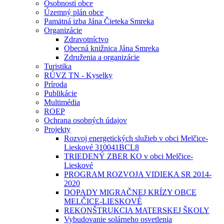
Osobnosti obce
Územný plán obce
Pamätná izba Jána Čieteka Smreka
Organizácie
Zdravotníctvo
Obecná knižnica Jána Smreka
Združenia a organizácie
Turistika
RÚVZ TN - Kyselky
Príroda
Publikácie
Multimédia
ROEP
Ochrana osobných údajov
Projekty
Rozvoj energetických služieb v obci Melčice-
Lieskové 310041BCL8
TRIEDENÝ ZBER KO v obci Melčice-
Lieskové
PROGRAM ROZVOJA VIDIEKA SR 2014-
2020
DOPADY MIGRAČNEJ KRÍZY OBCE
MELČICE-LIESKOVÉ
REKONŠTRUKCIA MATERSKEJ ŠKOLY
Vybudovanie solárneho osvetlenia