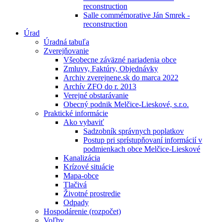
reconstruction
Salle commémorative Ján Smrek -
reconstruction
Úrad
Úradná tabuľa
Zverejňovanie
Všeobecne záväzné nariadenia obce
Zmluvy, Faktúry, Objednávky
Archiv zverejnene.sk do marca 2022
Archív ZFO do r. 2013
Verejné obstarávanie
Obecný podnik Melčice-Lieskové, s.r.o.
Praktické informácie
Ako vybaviť
Sadzobník správnych poplatkov
Postup pri sprístupňovaní informácií v
podmienkach obce Melčice-Lieskové
Kanalizácia
Krízové situácie
Mapa-obce
Tlačivá
Životné prostredie
Odpady
Hospodárenie (rozpočet)
Voľby