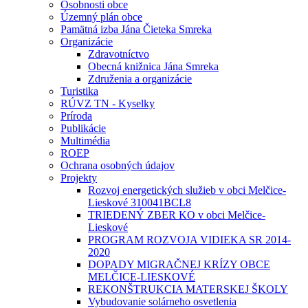
Osobnosti obce
Územný plán obce
Pamätná izba Jána Čieteka Smreka
Organizácie
Zdravotníctvo
Obecná knižnica Jána Smreka
Združenia a organizácie
Turistika
RÚVZ TN - Kyselky
Príroda
Publikácie
Multimédia
ROEP
Ochrana osobných údajov
Projekty
Rozvoj energetických služieb v obci Melčice-
Lieskové 310041BCL8
TRIEDENÝ ZBER KO v obci Melčice-
Lieskové
PROGRAM ROZVOJA VIDIEKA SR 2014-
2020
DOPADY MIGRAČNEJ KRÍZY OBCE
MELČICE-LIESKOVÉ
REKONŠTRUKCIA MATERSKEJ ŠKOLY
Vybudovanie solárneho osvetlenia