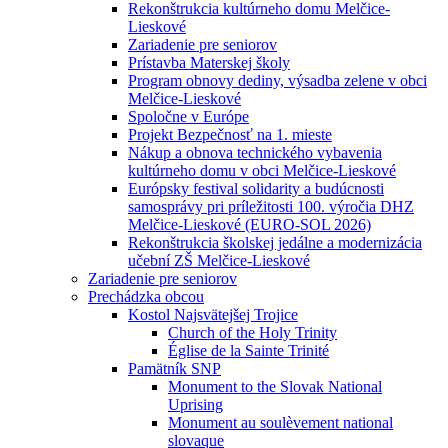
Rekonštrukcia kultúrneho domu Melčice-
Lieskové
Zariadenie pre seniorov
Prístavba Materskej školy
Program obnovy dediny, výsadba zelene v obci
Melčice-Lieskové
Spoločne v Európe
Projekt Bezpečnosť na 1. mieste
Nákup a obnova technického vybavenia
kultúrneho domu v obci Melčice-Lieskové
Európsky festival solidarity a budúcnosti
samosprávy pri príležitosti 100. výročia DHZ
Melčice-Lieskové (EURO-SOL 2026)
Rekonštrukcia školskej jedálne a modernizácia
učební ZŠ Melčice-Lieskové
Zariadenie pre seniorov
Prechádzka obcou
Kostol Najsvätejšej Trojice
Church of the Holy Trinity
Église de la Sainte Trinité
Pamätník SNP
Monument to the Slovak National
Uprising
Monument au soulèvement national
slovaque