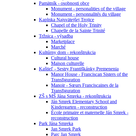
Pamätník - osobnosti obce
Monument - personalities of the village
Monument - personnalités du village
Kaplnka Najsvätejšej Trojice
Chapel of the Holy Trinity
Chapelle de la Sainte Trinité
Tržnica - výsadba
Marketplace
Marché
Kultúrny dom - rekonštrukcia
Cultural house
Maison culturelle
Kaštieľ - Sestry Františkánky Premenenia
Manor House - Franciscan Sisters of the
Transfiguration
Manoir - Sœurs Franciscaines de la
Transfiguration
ZŠ s MŠ Jána Smreka - rekonštrukcia
Ján Smrek Elementary School and
Kindergarten - reconstruction
École primaire et maternelle Ján Smrek -
reconstruction
Park Jána Smreka
Jan Smrek Park
Parc Jan Smrek