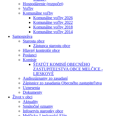
Hospodárenie (rozpočet)
Voľby
Komunálne voľby
Komunálne voľby 2026
Komunálne voľby 2022
Komunálne voľby 2018
Komunálne voľby 2014
Samospráva
Starosta obce
Zástupca starostu obce
Hlavný kontrolór obce
Poslanci
Komisie
ŠTATÚT KOMISIÍ OBECNÉHO
ZASTUPITEĽSTVA OBCE MELČICE -
LIESKOVÉ
Audiozáznamy zo zasadaní
Zápisnice zo zasadania Obecného zastupiteľstva
Uznesenia
Dokumenty
Život v obci
Aktuality
Smútočné oznamy
Infoservis starostky obce
Melčicko-Lieskovský Elán