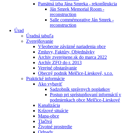
Pamätná izba Jána Smreka - rekonštrukcia
Ján Smrek Memorial Room -
reconstruction
Salle commémorative Ján Smrek -
reconstruction
Úrad
Úradná tabuľa
Zverejňovanie
Všeobecne záväzné nariadenia obce
Zmluvy, Faktúry, Objednávky
Archiv zverejnene.sk do marca 2022
Archív ZFO do r. 2013
Verejné obstarávanie
Obecný podnik Melčice-Lieskové, s.r.o.
Praktické informácie
Ako vybaviť
Sadzobník správnych poplatkov
Postup pri sprístupňovaní informácií v
podmienkach obce Melčice-Lieskové
Kanalizácia
Krízové situácie
Mapa-obce
Tlačivá
Životné prostredie
Odpady