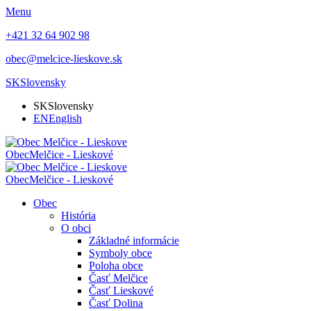
Menu
+421 32 64 902 98
obec@melcice-lieskove.sk
SK
Slovensky
SK
Slovensky
EN
English
Obec
Melčice - Lieskové
Obec
Melčice - Lieskové
Obec
História
O obci
Základné informácie
Symboly obce
Poloha obce
Časť Melčice
Časť Lieskové
Časť Dolina