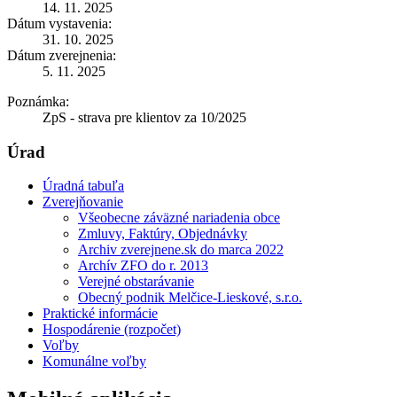
14. 11. 2025
Dátum vystavenia:
31. 10. 2025
Dátum zverejnenia:
5. 11. 2025
Poznámka:
ZpS - strava pre klientov za 10/2025
Úrad
Úradná tabuľa
Zverejňovanie
Všeobecne záväzné nariadenia obce
Zmluvy, Faktúry, Objednávky
Archiv zverejnene.sk do marca 2022
Archív ZFO do r. 2013
Verejné obstarávanie
Obecný podnik Melčice-Lieskové, s.r.o.
Praktické informácie
Hospodárenie (rozpočet)
Voľby
Komunálne voľby