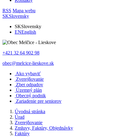
Kontakty
RSS
Mapa webu
SK
Slovensky
SK
Slovensky
EN
English
+421 32 64 902 98
obec@melcice-lieskove.sk
Ako vybaviť
Zverejňovanie
Zber odpadov
Územný plán
Obecný podnik
Zariadenie pre seniorov
Úvodná stránka
Úrad
Zverejňovanie
Zmluvy, Faktúry, Objednávky
Faktúry