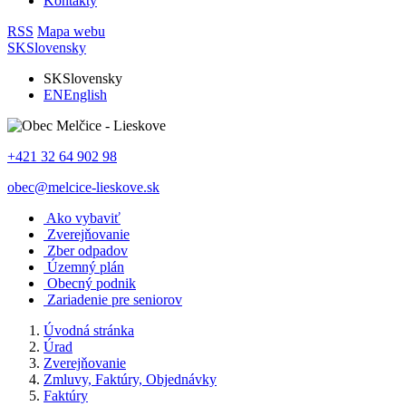
Kontakty
RSS
Mapa webu
SK
Slovensky
SK
Slovensky
EN
English
+421 32 64 902 98
obec@melcice-lieskove.sk
Ako vybaviť
Zverejňovanie
Zber odpadov
Územný plán
Obecný podnik
Zariadenie pre seniorov
Úvodná stránka
Úrad
Zverejňovanie
Zmluvy, Faktúry, Objednávky
Faktúry