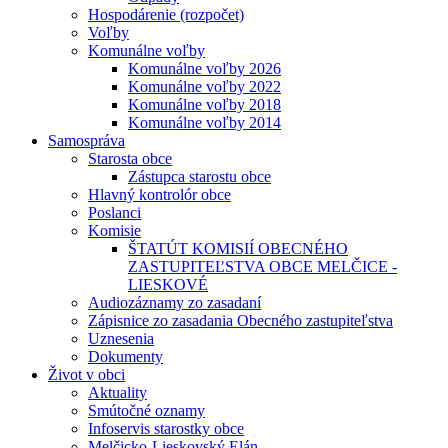
Hospodárenie (rozpočet)
Voľby
Komunálne voľby
Komunálne voľby 2026
Komunálne voľby 2022
Komunálne voľby 2018
Komunálne voľby 2014
Samospráva
Starosta obce
Zástupca starostu obce
Hlavný kontrolór obce
Poslanci
Komisie
ŠTATÚT KOMISIÍ OBECNÉHO
ZASTUPITEĽSTVA OBCE MELČICE -
LIESKOVÉ
Audiozáznamy zo zasadaní
Zápisnice zo zasadania Obecného zastupiteľstva
Uznesenia
Dokumenty
Život v obci
Aktuality
Smútočné oznamy
Infoservis starostky obce
Melčicko-Lieskovský Elán