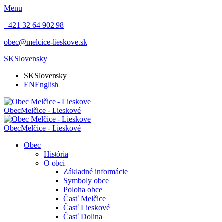
Menu
+421 32 64 902 98
obec@melcice-lieskove.sk
SK
Slovensky
SK
Slovensky
EN
English
Obec
Melčice - Lieskové
Obec
Melčice - Lieskové
Obec
História
O obci
Základné informácie
Symboly obce
Poloha obce
Časť Melčice
Časť Lieskové
Časť Dolina