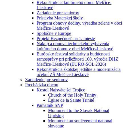
Rekonštrukcia kultúrneho domu Melčice-
Lieskové
Zariadenie pre seniorov
Prístavba Materskej školy
Program obnovy dediny, výsadba zelene v obci
Melčice-Lieskové
Spoločne v Európe
Projekt Bezpečnosť na 1. mieste
Nákup a obnova technického vybavenia
kultúrneho domu v obci Melčice-Lieskové
Európsky festival solidarity a budúcnosti
samosprávy pri príležitosti 100. výročia DHZ
Melčice-Lieskové (EURO-SOL 2026)
Rekonštrukcia školskej jedálne a modernizácia
učební ZŠ Melčice-Lieskové
Zariadenie pre seniorov
Prechádzka obcou
Kostol Najsvätejšej Trojice
Church of the Holy Trinity
Église de la Sainte Trinité
Pamätník SNP
Monument to the Slovak National
Uprising
Monument au soulèvement national
slovaque