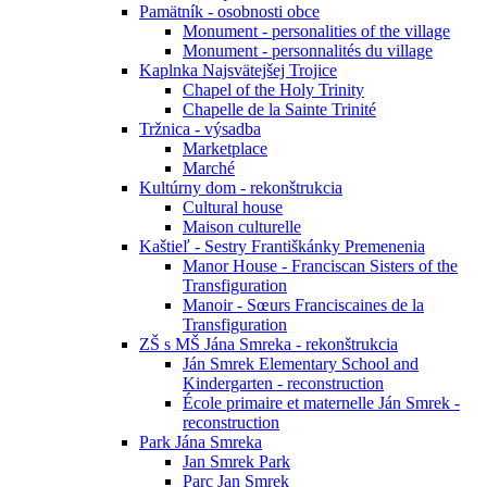
Pamätník - osobnosti obce
Monument - personalities of the village
Monument - personnalités du village
Kaplnka Najsvätejšej Trojice
Chapel of the Holy Trinity
Chapelle de la Sainte Trinité
Tržnica - výsadba
Marketplace
Marché
Kultúrny dom - rekonštrukcia
Cultural house
Maison culturelle
Kaštieľ - Sestry Františkánky Premenenia
Manor House - Franciscan Sisters of the
Transfiguration
Manoir - Sœurs Franciscaines de la
Transfiguration
ZŠ s MŠ Jána Smreka - rekonštrukcia
Ján Smrek Elementary School and
Kindergarten - reconstruction
École primaire et maternelle Ján Smrek -
reconstruction
Park Jána Smreka
Jan Smrek Park
Parc Jan Smrek