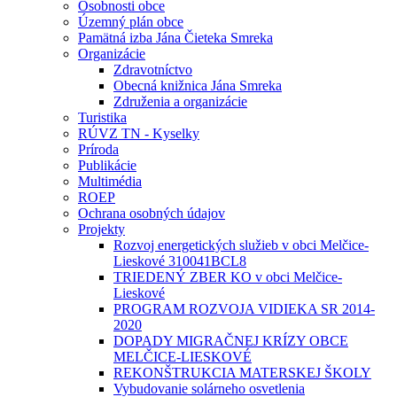
Osobnosti obce
Územný plán obce
Pamätná izba Jána Čieteka Smreka
Organizácie
Zdravotníctvo
Obecná knižnica Jána Smreka
Združenia a organizácie
Turistika
RÚVZ TN - Kyselky
Príroda
Publikácie
Multimédia
ROEP
Ochrana osobných údajov
Projekty
Rozvoj energetických služieb v obci Melčice-
Lieskové 310041BCL8
TRIEDENÝ ZBER KO v obci Melčice-
Lieskové
PROGRAM ROZVOJA VIDIEKA SR 2014-
2020
DOPADY MIGRAČNEJ KRÍZY OBCE
MELČICE-LIESKOVÉ
REKONŠTRUKCIA MATERSKEJ ŠKOLY
Vybudovanie solárneho osvetlenia