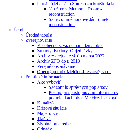
Pamätná izba Jána Smreka - rekonštrukcia
Ján Smrek Memorial Room -
reconstruction
Salle commémorative Ján Smrek -
reconstruction
Úrad
Úradná tabuľa
Zverejňovanie
Všeobecne záväzné nariadenia obce
Zmluvy, Faktúry, Objednávky
Archiv zverejnene.sk do marca 2022
Archív ZFO do r. 2013
Verejné obstarávanie
Obecný podnik Melčice-Lieskové, s.r.o.
Praktické informácie
Ako vybaviť
Sadzobník správnych poplatkov
Postup pri sprístupňovaní informácií v
podmienkach obce Melčice-Lieskové
Kanalizácia
Krízové situácie
Mapa-obce
Tlačivá
Životné prostredie
Odpady