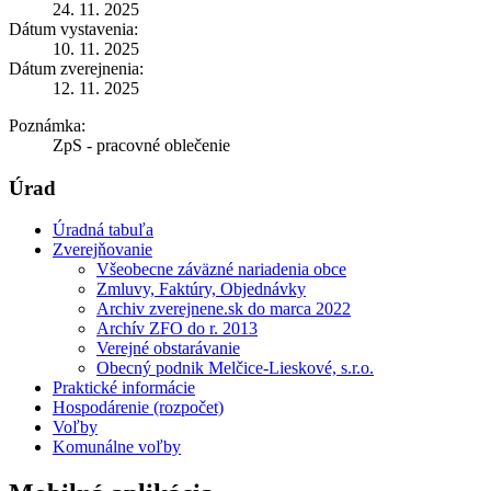
24. 11. 2025
Dátum vystavenia:
10. 11. 2025
Dátum zverejnenia:
12. 11. 2025
Poznámka:
ZpS - pracovné oblečenie
Úrad
Úradná tabuľa
Zverejňovanie
Všeobecne záväzné nariadenia obce
Zmluvy, Faktúry, Objednávky
Archiv zverejnene.sk do marca 2022
Archív ZFO do r. 2013
Verejné obstarávanie
Obecný podnik Melčice-Lieskové, s.r.o.
Praktické informácie
Hospodárenie (rozpočet)
Voľby
Komunálne voľby