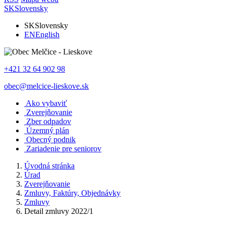
SK
Slovensky
SK
Slovensky
EN
English
+421 32 64 902 98
obec@melcice-lieskove.sk
Ako vybaviť
Zverejňovanie
Zber odpadov
Územný plán
Obecný podnik
Zariadenie pre seniorov
Úvodná stránka
Úrad
Zverejňovanie
Zmluvy, Faktúry, Objednávky
Zmluvy
Detail zmluvy 2022/1