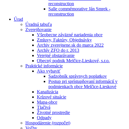
reconstruction
Salle commémorative Ján Smrek -
reconstruction
Úrad
Úradná tabuľa
Zverejňovanie
Všeobecne záväzné nariadenia obce
Zmluvy, Faktúry, Objednávky
Archiv zverejnene.sk do marca 2022
Archív ZFO do r. 2013
Verejné obstarávanie
Obecný podnik Melčice-Lieskové, s.r.o.
Praktické informácie
Ako vybaviť
Sadzobník správnych poplatkov
Postup pri sprístupňovaní informácií v
podmienkach obce Melčice-Lieskové
Kanalizácia
Krízové situácie
Mapa-obce
Tlačivá
Životné prostredie
Odpady
Hospodárenie (rozpočet)
Voľby