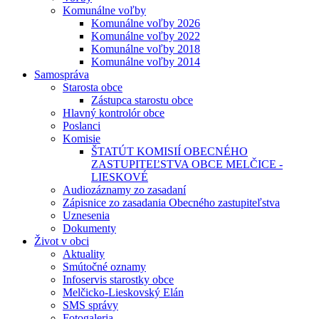
Komunálne voľby
Komunálne voľby 2026
Komunálne voľby 2022
Komunálne voľby 2018
Komunálne voľby 2014
Samospráva
Starosta obce
Zástupca starostu obce
Hlavný kontrolór obce
Poslanci
Komisie
ŠTATÚT KOMISIÍ OBECNÉHO
ZASTUPITEĽSTVA OBCE MELČICE -
LIESKOVÉ
Audiozáznamy zo zasadaní
Zápisnice zo zasadania Obecného zastupiteľstva
Uznesenia
Dokumenty
Život v obci
Aktuality
Smútočné oznamy
Infoservis starostky obce
Melčicko-Lieskovský Elán
SMS správy
Fotogaleria