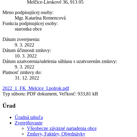
Melčice-Lieskové 36, 913 05
Meno podpisujúcej osoby:
Mgr. Katarína Remencová
Funkcia podpisujúcej osoby:
starostka obce
Dátum zverejnenia:
9. 3. 2022
Dátum účinnosti zmluvy:
10. 3. 2022
Dátum uzatvorenia/udelenia súhlasu s uzatvorením zmluvy:
9. 3. 2022
Platnosť zmluvy do:
31. 12. 2022
2022_1_FK_Melcice_I.polrok.pdf
Typ súboru: PDF dokument, Veľkosť: 933,81 kB
Úrad
Úradná tabuľa
Zverejňovanie
Všeobecne záväzné nariadenia obce
Zmluvy, Faktúry, Objednávky