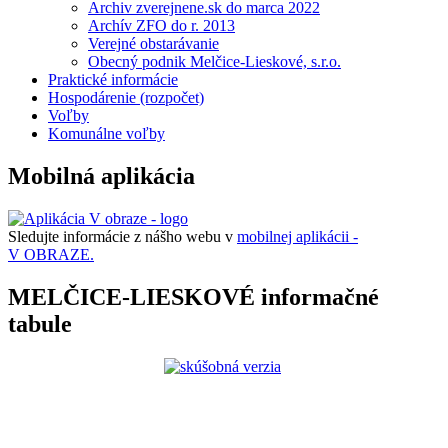
Archiv zverejnene.sk do marca 2022
Archív ZFO do r. 2013
Verejné obstarávanie
Obecný podnik Melčice-Lieskové, s.r.o.
Praktické informácie
Hospodárenie (rozpočet)
Voľby
Komunálne voľby
Mobilná aplikácia
Sledujte informácie z nášho webu v
mobilnej aplikácii -
V OBRAZE.
MELČICE-LIESKOVÉ informačné
tabule