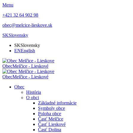
Menu
+421 32 64 902 98
obec@melcice-lieskove.sk
SK
Slovensky
SK
Slovensky
EN
English
Obec
Melčice - Lieskové
Obec
Melčice - Lieskové
Obec
História
O obci
Základné informácie
Symboly obce
Poloha obce
Časť Melčice
Časť Lieskové
Časť Dolina