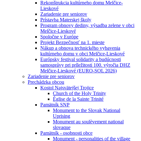
Rekonštrukcia kultúrneho domu Melčice-
Lieskové
Zariadenie pre seniorov
Prístavba Materskej školy
Program obnovy dediny, výsadba zelene v obci
Melčice-Lieskové
Spoločne v Európe
Projekt Bezpečnosť na 1. mieste
Nákup a obnova technického vybavenia
kultúrneho domu v obci Melčice-Lieskové
Európsky festival solidarity a budúcnosti
samosprávy pri príležitosti 100. výročia DHZ
Melčice-Lieskové (EURO-SOL 2026)
Zariadenie pre seniorov
Prechádzka obcou
Kostol Najsvätejšej Trojice
Church of the Holy Trinity
Église de la Sainte Trinité
Pamätník SNP
Monument to the Slovak National
Uprising
Monument au soulèvement national
slovaque
Pamätník - osobnosti obce
Monument - personalities of the village