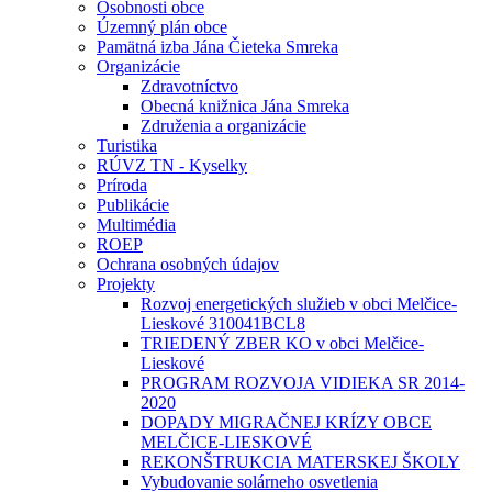
Osobnosti obce
Územný plán obce
Pamätná izba Jána Čieteka Smreka
Organizácie
Zdravotníctvo
Obecná knižnica Jána Smreka
Združenia a organizácie
Turistika
RÚVZ TN - Kyselky
Príroda
Publikácie
Multimédia
ROEP
Ochrana osobných údajov
Projekty
Rozvoj energetických služieb v obci Melčice-
Lieskové 310041BCL8
TRIEDENÝ ZBER KO v obci Melčice-
Lieskové
PROGRAM ROZVOJA VIDIEKA SR 2014-
2020
DOPADY MIGRAČNEJ KRÍZY OBCE
MELČICE-LIESKOVÉ
REKONŠTRUKCIA MATERSKEJ ŠKOLY
Vybudovanie solárneho osvetlenia