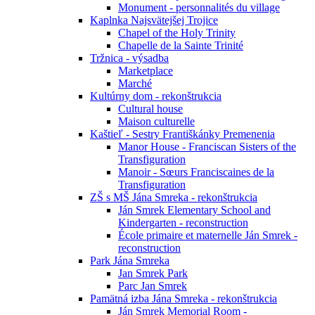
Monument - personnalités du village
Kaplnka Najsvätejšej Trojice
Chapel of the Holy Trinity
Chapelle de la Sainte Trinité
Tržnica - výsadba
Marketplace
Marché
Kultúrny dom - rekonštrukcia
Cultural house
Maison culturelle
Kaštieľ - Sestry Františkánky Premenenia
Manor House - Franciscan Sisters of the
Transfiguration
Manoir - Sœurs Franciscaines de la
Transfiguration
ZŠ s MŠ Jána Smreka - rekonštrukcia
Ján Smrek Elementary School and
Kindergarten - reconstruction
École primaire et maternelle Ján Smrek -
reconstruction
Park Jána Smreka
Jan Smrek Park
Parc Jan Smrek
Pamätná izba Jána Smreka - rekonštrukcia
Ján Smrek Memorial Room -