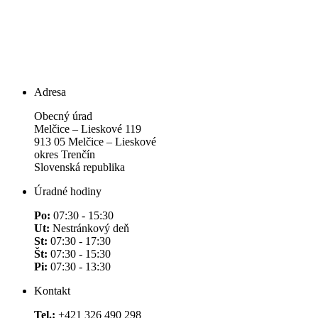
Adresa
Obecný úrad
Melčice – Lieskové 119
913 05 Melčice – Lieskové
okres Trenčín
Slovenská republika
Úradné hodiny
Po:
07:30 - 15:30
Ut:
Nestránkový deň
St:
07:30 - 17:30
Št:
07:30 - 15:30
Pi:
07:30 - 13:30
Kontakt
Tel.:
+421 326 490 298