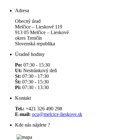
Adresa
Obecný úrad
Melčice – Lieskové 119
913 05 Melčice – Lieskové
okres Trenčín
Slovenská republika
Úradné hodiny
Po:
07:30 - 15:30
Ut:
Nestránkový deň
St:
07:30 - 17:30
Št:
07:30 - 15:30
Pi:
07:30 - 13:30
Kontakt
Tel.:
+421 326 490 298
E-mail:
ocu@melcice-lieskove.sk
Kde nás nájdete ?