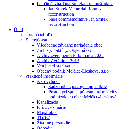
Pamätná izba Jána Smreka - rekonštrukcia
Ján Smrek Memorial Room -
reconstruction
Salle commémorative Ján Smrek -
reconstruction
Úrad
Úradná tabuľa
Zverejňovanie
Všeobecne záväzné nariadenia obce
Zmluvy, Faktúry, Objednávky
Archiv zverejnene.sk do marca 2022
Archív ZFO do r. 2013
Verejné obstarávanie
Obecný podnik Melčice-Lieskové, s.r.o.
Praktické informácie
Ako vybaviť
Sadzobník správnych poplatkov
Postup pri sprístupňovaní informácií v
podmienkach obce Melčice-Lieskové
Kanalizácia
Krízové situácie
Mapa-obce
Tlačivá
Životné prostredie
Odpady