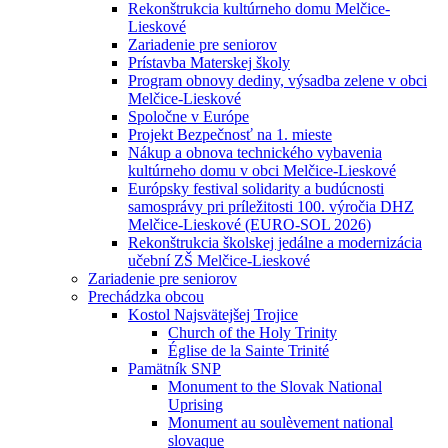
Rekonštrukcia kultúrneho domu Melčice-
Lieskové
Zariadenie pre seniorov
Prístavba Materskej školy
Program obnovy dediny, výsadba zelene v obci
Melčice-Lieskové
Spoločne v Európe
Projekt Bezpečnosť na 1. mieste
Nákup a obnova technického vybavenia
kultúrneho domu v obci Melčice-Lieskové
Európsky festival solidarity a budúcnosti
samosprávy pri príležitosti 100. výročia DHZ
Melčice-Lieskové (EURO-SOL 2026)
Rekonštrukcia školskej jedálne a modernizácia
učební ZŠ Melčice-Lieskové
Zariadenie pre seniorov
Prechádzka obcou
Kostol Najsvätejšej Trojice
Church of the Holy Trinity
Église de la Sainte Trinité
Pamätník SNP
Monument to the Slovak National
Uprising
Monument au soulèvement national
slovaque