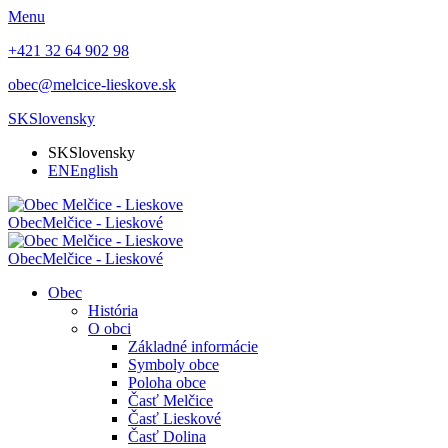
Menu
+421 32 64 902 98
obec@melcice-lieskove.sk
SK
Slovensky
SK
Slovensky
EN
English
Obec
Melčice - Lieskové
Obec
Melčice - Lieskové
Obec
História
O obci
Základné informácie
Symboly obce
Poloha obce
Časť Melčice
Časť Lieskové
Časť Dolina