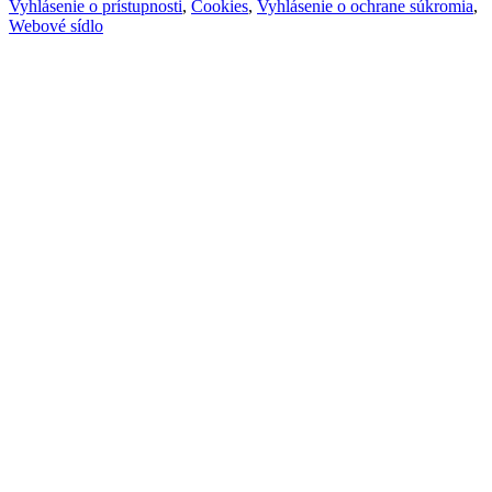
Vyhlásenie o prístupnosti
,
Cookies
,
Vyhlásenie o ochrane súkromia
,
Webové sídlo