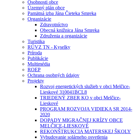
Osobnosti obce
Územný plán obce
Pamätná izba Jána Čieteka Smreka
Organizácie
Zdravotníctvo
Obecná knižnica Jána Smreka
Združenia a organizácie
Turistika
RÚVZ TN - Kyselky
Príroda
Publikácie
Multimédia
ROEP
Ochrana osobných údajov
Projekty
Rozvoj energetických služieb v obci Melčice-
Lieskové 310041BCL8
TRIEDENÝ ZBER KO v obci Melčice-
Lieskové
PROGRAM ROZVOJA VIDIEKA SR 2014-
2020
DOPADY MIGRAČNEJ KRÍZY OBCE
MELČICE-LIESKOVÉ
REKONŠTRUKCIA MATERSKEJ ŠKOLY
Vybudovanie solárneho osvetlenia