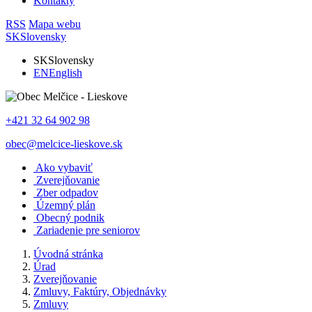
Kontakty
RSS
Mapa webu
SK
Slovensky
SK
Slovensky
EN
English
+421 32 64 902 98
obec@melcice-lieskove.sk
Ako vybaviť
Zverejňovanie
Zber odpadov
Územný plán
Obecný podnik
Zariadenie pre seniorov
Úvodná stránka
Úrad
Zverejňovanie
Zmluvy, Faktúry, Objednávky
Zmluvy