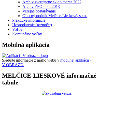
Archiv zverejnene.sk do marca 2022
Archív ZFO do r. 2013
Verejné obstarávanie
Obecný podnik Melčice-Lieskové, s.r.o.
Praktické informácie
Hospodárenie (rozpočet)
Voľby
Komunálne voľby
Mobilná aplikácia
Sledujte informácie z nášho webu v
mobilnej aplikácii -
V OBRAZE.
MELČICE-LIESKOVÉ informačné
tabule