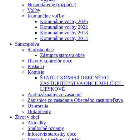
Hospodárenie (rozpočet)
Voľby
Komunálne voľby
Komunálne voľby 2026
Komunálne voľby 2022
Komunálne voľby 2018
Komunálne voľby 2014
Samospráva
Starosta obce
Zástupca starostu obce
Hlavný kontrolór obce
Poslanci
Komisie
ŠTATÚT KOMISIÍ OBECNÉHO
ZASTUPITEĽSTVA OBCE MELČICE -
LIESKOVÉ
Audiozáznamy zo zasadaní
Zápisnice zo zasadania Obecného zastupiteľstva
Uznesenia
Dokumenty
Život v obci
Aktuality
Smútočné oznamy
Infoservis starostky obce
Melčicko-Lieskovský Elán