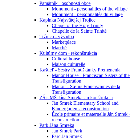
Pamätník - osobnosti obce
Monument - personalities of the village
Monument - personnalités du village
Kaplnka Najsvätejšej Trojice
Chapel of the Holy Trinity
Chapelle de la Sainte Trinité
Tržnica - výsadba
Marketplace
Marché
Kultúrny dom - rekonštrukcia
Cultural house
Maison culturelle
Kaštieľ - Sestry Františkánky Premenenia
Manor House - Franciscan Sisters of the
Transfiguration
Manoir - Sœurs Franciscaines de la
Transfiguration
ZŠ s MŠ Jána Smreka - rekonštrukcia
Ján Smrek Elementary School and
Kindergarten - reconstruction
École primaire et maternelle Ján Smrek -
reconstruction
Park Jána Smreka
Jan Smrek Park
Parc Jan Smrek